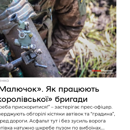
енко
Малючок». Як працюють
оролівської» бригади
треба прискоритися!” – застерігає прес-офіцер.
верджують обгорілі кістяки автівок та “градина”,
ед дороги. Асфальт тут і без зусиль ворога
втівка натужно шкребе пузом по вибоїнах.