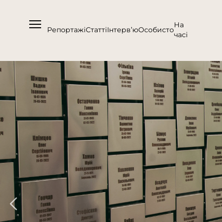
На
Репортажі
Статті
Інтерв’ю
Особисто
часі
Про нас
Підтримати
Команда
Контакти
Співпраця
Медіакіт
Партнери проєкту та подяка
Редакційна політика | Копірайт
Документи