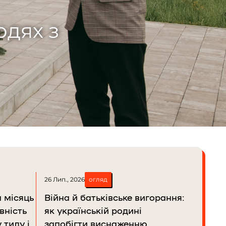
одинак поєднує
26 Лип., 2026
огляд
 місяць
Війна й батьківське вигорання:
вність
як українській родині
 тилу і
запобігти виснаженню