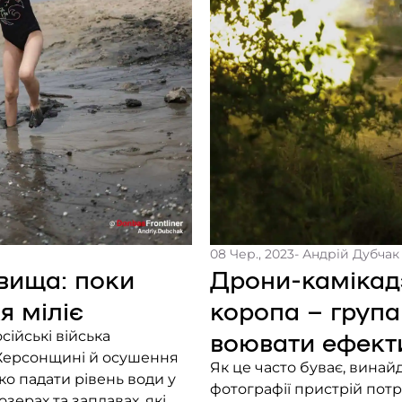
08 Чер., 2023
- Андрій Дубчак
вища: поки
Дрони-камікадз
я міліє
коропа – група
воювати ефект
ійські війська
 Херсонщині й осушення
Як це часто буває, винайд
ко падати рівень води у
фотографії пристрій потр
 озерах та заплавах, які