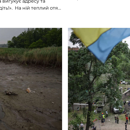
 вигукує адресу та
Прискоритися за таких умо
іть!». На ній теплий отяг
свіжий “прильот” ракетою.
ь опале листя […]