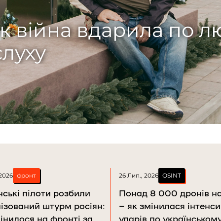
убчак
ого Рогу: як батько-
ня сина
 2026
фронт
26 Лип., 2026
OSINT
нські пілоти розбили
Понад 8 000 дронів на
ізований штурм росіян:
– як змінилася інтенси
інилося на фронті за
ударів по українському