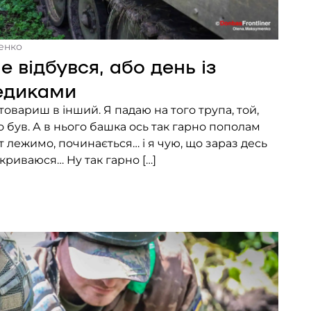
енко
 відбувся, або день із
едиками
 товариш в інший. Я падаю на того трупа, той,
о був. А в нього башка ось так гарно пополам
 от лежимо, починається… і я чую, що зараз десь
накриваюся… Ну так гарно […]