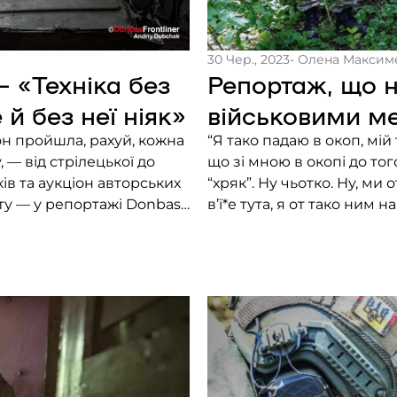
30 Чер., 2023
- Олена Максим
 «Техніка без
Репортаж, що не
 й без неї ніяк»
військовими м
н пройшла, рахуй, кожна
“Я тако падаю в окоп, мій
 — від стрілецької до
що зі мною в окопі до тог
ів та аукціон авторських
“хряк”. Ну чьотко. Ну, ми
ату — у репортажі Donbas
в’ї*е тута, я от тако ним 
 Не хоче, зараза. Почекай,