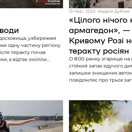
13 Чер., 2023
- Андрій Дубчак
«Цілого нічого
 води
армагедон», — у
Кривому Розі н
одосховища, узбережжя
оки одну частину регіону
теракту росіян
ісля теракту почав
О 8:00 ранку згарище на м
и, а відтак зміліли
стійкий запах ядучого ди
ого. Після Запоріжжя ми
залишки знищених автомоб
и. Як виживають
повідомляє про трьох за
операція ще у самому роз
загорнуті у тканину й плі