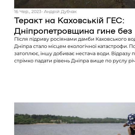
16 Чер., 2023
- Андрій Дубчак
Теракт на Каховській ГЕС:
Дніпропетровщина гине без
Після підриву росіянами дамби Каховського в
Дніпра стало місцем екологічної катастрофи. П
затоплює, іншу добиває нестача води. Відразу п
стрімко падати рівень Дніпра вище по руслу річк
протоки, озера й заплави, які живляться від нь
спустилися понад річкою до Дніпропетровщин
прибережні […]