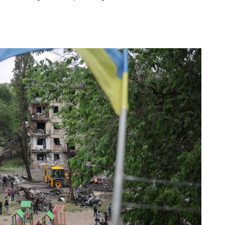
в – той іще виклик. На в’їзді в Нью-Йорк –
 Військові та […]