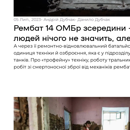
05 Лип., 2023
- Андрій Дубчак
- Данило Дубчак
Рембат 14 ОМБр зсередини –
людей нічого не значить, але
А через її ремонтно-відновлювальний батальйо
одиниця техніки й озброєння, яка є у підрозділу,
танків. Про «трофейну» техніку, роботу тральник
робіт зі смертоносної зброї від механіків ремб
Frontliner. — Ану, Вась, ще підбий!— Давай, ну!—
з іншого боку […]