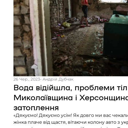
26 Чер., 2023
- Андрій Дубчак
Вода відійшла, проблеми тіль
Миколаївщина і Херсонщина
затоплення
«Дякуємо! Дякуємо усім! Як довго ми вас чекали
жінка плаче від щастя, вітаючи колону авто з у