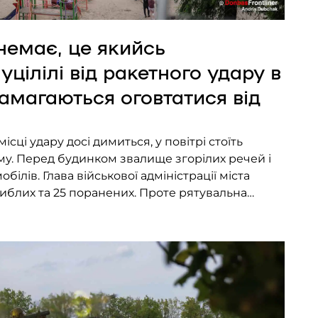
 немає, це якийсь
цілілі від ракетного удару в
амагаються оговтатися від
ісці удару досі димиться, у повітрі стоїть
му. Перед будинком звалище згорілих речей і
ілів. Глава військової адміністрації міста
гиблих та 25 поранених. Проте рятувальна
палі. Рятувальники виносять нові тіла,
вку, на дитячий майданчик […]