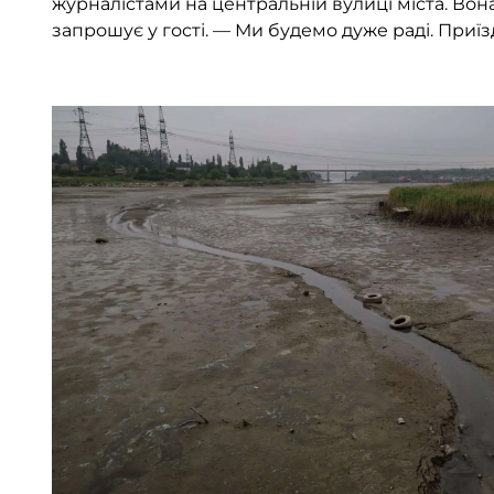
журналістами на центральній вулиці міста. Вона
запрошує у гості. — Ми будемо дуже раді. Приїзд
— рожева шапка й світла куфайка, надворі лежит