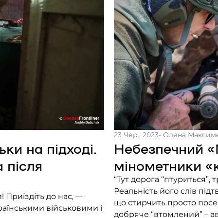
23 Чер., 2023
- Олена Максим
ки на підході.
Небезпечний «
 після
мінометники «к
“Тут дорога “птуриться”, 
Реальність його слів підт
! Приїздіть до нас, —
що стирчить просто посер
країнськими військовими і
добряче “втомлений” – а