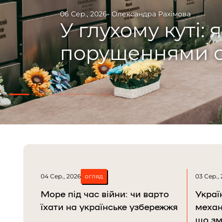
29 Лип., 2026
- Данило Бумаценко
- Данило Д
Одіссей із Крив
війну і вихован
04 Сер., 2026
огляд
03 Сер.,
Море під час війни: чи варто
Украї
їхати на українське узбережжя
механ
що зм