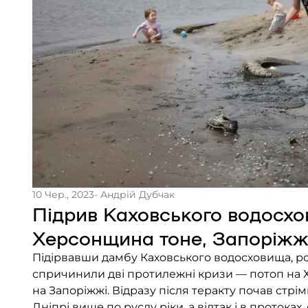
10 Чер., 2023
- Андрій Дубчак
Підрив Каховського водосхо
Херсонщина тоне, Запоріжж
Підірвавши дамбу Каховського водосховища, рос
спричинили дві протилежні кризи — потоп на
на Запоріжжі. Відразу після теракту почав стрім
Дніпрі вище по руслу ріки, а відтак і в протоках,