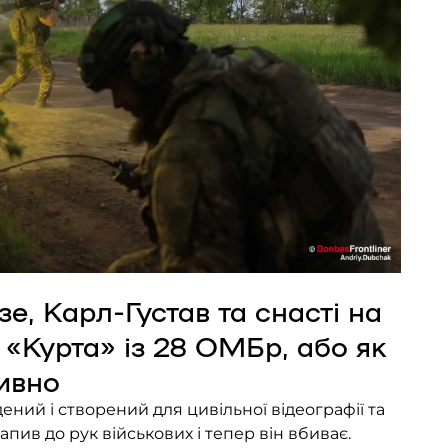
е, Карл-Густав та снасті на
 «Курта» із 28 ОМБр, або як
ивно
ений і створений для цивільної відеографії та
апив до рук військових і тепер він вбиває.