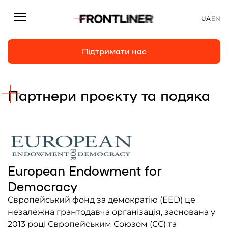
UA
EN
Підтримати нас
Партнери проєкту та подяка
Репортажі
Підтримати нас
Статті
Інтерв’ю
Особисто
На часі
European Endowment for
Democracy
Про нас
Європейський фонд за демократію (EED) це
Підтримати
незалежна грантодавча організація, заснована у
2013 році Європейським Союзом (ЄС) та
Команда