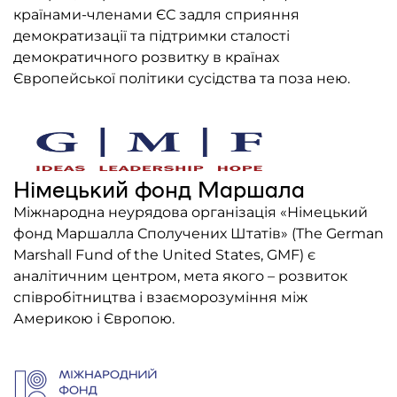
країнами-членами ЄС задля сприяння
Контакти
демократизації та підтримки сталості
демократичного розвитку в країнах
Співпраця
Європейської політики сусідства та поза нею.
Медіакіт
Партнери проєкту та подяка
Редакційна політика | Копірайт
Німецький фонд Маршала
Документи
Міжнародна неурядова організація «Німецький
фонд Маршалла Сполучених Штатів» (The German
Marshall Fund of the United States, GMF) є
аналітичним центром, мета якого – розвиток
співробітництва і взаєморозуміння між
Америкою і Європою.