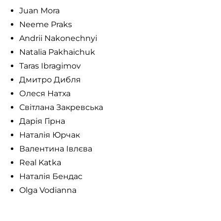
Juan Mora
Neeme Praks
Andrii Nakonechnyi
Natalia Pakhaichuk
Taras Ibragimov
Дмитро Дибля
Олеся Натха
Світлана Закревська
Дарія Гірна
Наталія Юрчак
Валентина Івлєва
Real Katka
Наталія Бендас
Olga Vodianna