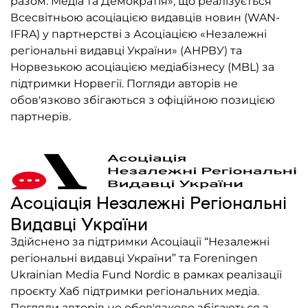
разом: Медіа та Демократія», що реалізується
Всесвітньою асоціацією видавців новин (WAN-
IFRA) у партнерстві з Асоціацією «Незалежні
регіональні видавці України» (АНРВУ) та
Норвезькою асоціацією медіабізнесу (MBL) за
підтримки Норвегії. Погляди авторів не
обов'язково збігаються з офіційною позицією
партнерів.
Асоціація Незалежні Регіональні
Видавці України
Здійснено за підтримки Асоціації “Незалежні
регіональні видавці України” та Foreningen
Ukrainian Media Fund Nordic в рамках реалізації
проєкту Хаб підтримки регіональних медіа.
Погляди авторів не обов'язково збігаються з