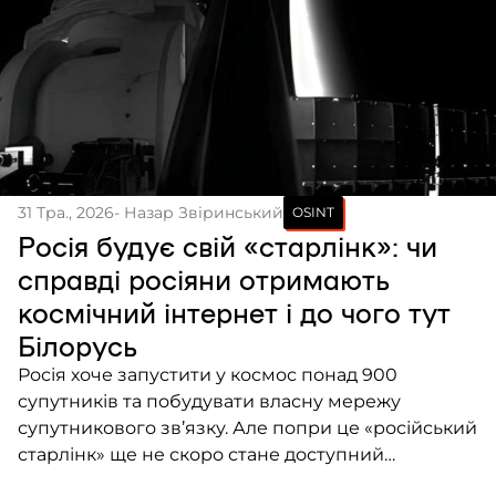
31 Тра., 2026
- Назар Звіринський
OSINT
Росія будує свій «старлінк»: чи
справді росіяни отримають
космічний інтернет і до чого тут
Білорусь
Росія хоче запустити у космос понад 900
супутників та побудувати власну мережу
супутникового зв’язку. Але попри це «російський
старлінк» ще не скоро стане доступний
звичайним росіянам, можливо, навіть ніколи,