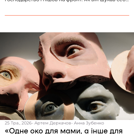
у війні, і війну – у собі, розповідає Frontliner.
25 Тра., 2026
- Артем Деркачов
- Анна Зубенко
«Одне око для мами, а інше для