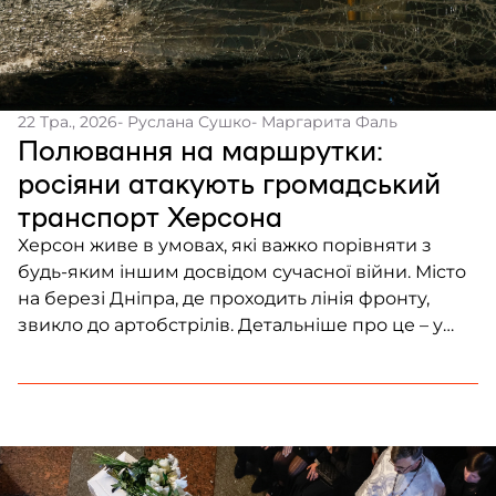
22 Тра., 2026
- Руслана Сушко
- Маргарита Фаль
Полювання на маршрутки:
росіяни атакують громадський
транспорт Херсона
Херсон живе в умовах, які важко порівняти з
будь-яким іншим досвідом сучасної війни. Місто
на березі Дніпра, де проходить лінія фронту,
звикло до артобстрілів. Детальніше про це – у
матеріалі репортерок Frontliner.