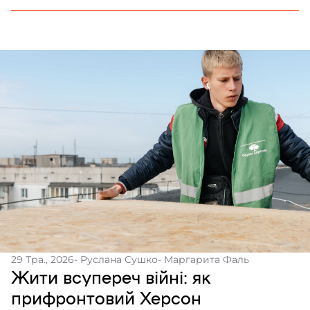
виявило OSINT-дослідження Frontliner.
29 Тра., 2026
- Руслана Сушко
- Маргарита Фаль
Жити всупереч війні: як
прифронтовий Херсон