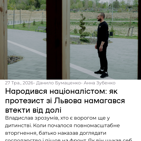
27 Тра., 2026
- Данило Бумаценко
- Анна Зубенко
Народився націоналістом: як
протезист зі Львова намагався
втекти від долі
Владислав зрозумів, хто є ворогом ще у
дитинстві. Коли почалося повномасштабне
вторгнення, батько наказав доглядати
господарство і пішов на фронт. Як він шукав себе