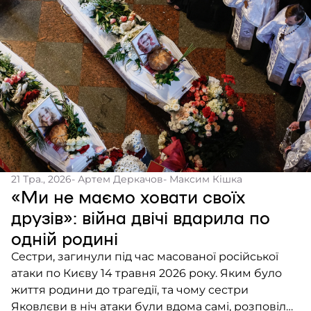
21 Тра., 2026
- Артем Деркачов
- Максим Кішка
«Ми не маємо ховати своїх
друзів»: війна двічі вдарила по
одній родині
Сестри, загинули під час масованої російської
атаки по Києву 14 травня 2026 року. Яким було
життя родини до трагедії, та чому сестри
Яковлєви в ніч атаки були вдома самі, розповіли