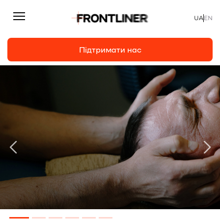
UA
EN
Підтримати нас
Репортажі
Підтримати нас
Статті
Інтерв’ю
Особисто
На часі
Про нас
Підтримати
Команда