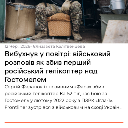
12 Чер., 2026
- Єлизавета Калітвенцева
Вибухнув у повітрі: військовий
розповів як збив перший
російський гелікоптер над
Гостомелем
Сергій Фалатюк із позивним «Фара» збив
російський гелікоптер Ка-52 під час бою за
Гостомель у лютому 2022 року з ПЗРК «Ігла-1».
Frontliner зустрівся з військовим на сході України,
щоб поговорити про перші дні великої війни,
еволюцію сучасного бою та відповідальність
командира за своїх людей.