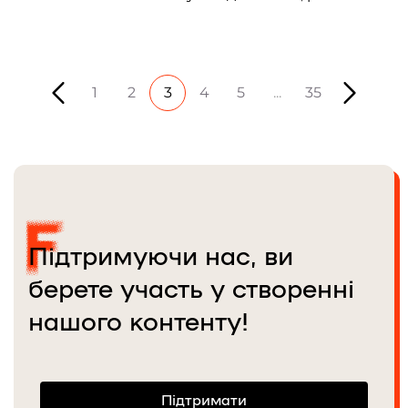
їхні друзі репортерам Frontliner.
1
2
3
4
5
...
35
Підтримуючи нас, ви
берете участь у створенні
нашого контенту!
Підтримати