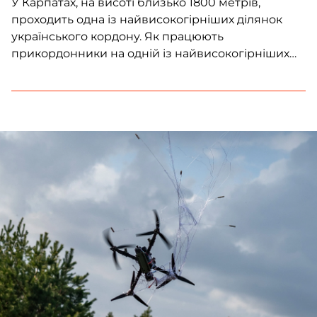
У Карпатах, на висоті близько 1800 метрів,
проходить одна із найвисокогірніших ділянок
українського кордону. Як працюють
прикордонники на одній із найвисокогірніших
ділянок кордону України – у матеріалі Frontliner.