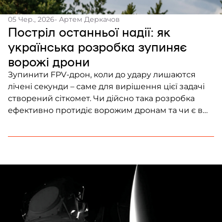
05 Чер., 2026
- Артем Деркачов
Постріл останньої надії: як
українська розробка зупиняє
ворожі дрони
Зупинити FPV-дрон, коли до удару лишаются
лічені секунди – саме для вирішення цієї задачі
створений сіткомет. Чи дійсно така розробка
ефективно протидіє ворожим дронам та чи є в
неї майбутнє дізнавалися репортери Frontliner.