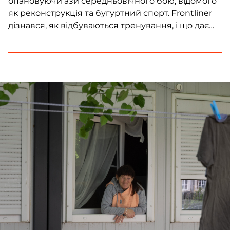
опановуючи ази середньовічного бою, відомого
як реконструкція та бугуртний спорт. Frontliner
дізнався, як відбуваються тренування, і що дає
учасникам цей спорт.