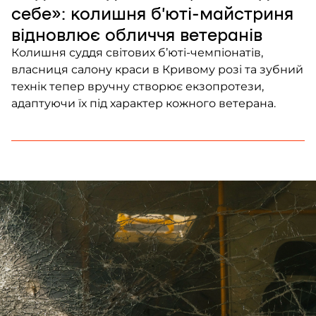
себе»: колишня б’юті-майстриня
відновлює обличчя ветеранів
Колишня суддя світових б’юті-чемпіонатів,
власниця салону краси в Кривому розі та зубний
технік тепер вручну створює екзопротези,
адаптуючи їх під характер кожного ветерана.