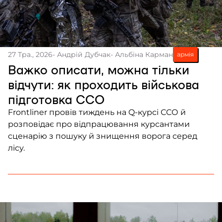
27 Тра., 2026
- Андрій Дубчак
- Альбіна Карман
армія
Важко описати, можна тільки
відчути: як проходить військова
підготовка ССО
Frontliner провів тиждень на Q-курсі ССО й
розповідає про відпрацювання курсантами
сценарію з пошуку й знищення ворога серед
лісу.