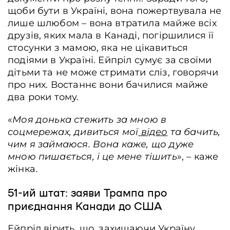
щоби бути в Україні, вона пожертвувала не
лише шлюбом – вона втратила майже всіх
друзів, яких мала в Канаді, погіршилися її
стосунки з мамою, яка не цікавиться
подіями в Україні. Ейпріл сумує за своїми
дітьми та не може стримати сліз, говорячи
про них. Востаннє вони бачилися майже
два роки тому.
«
Моя донька стежить за мною в
соцмережах, дивиться мої
відео
та бачить,
чим я займаюся. Вона каже, що дуже
мною пишається, і це мене тішить
», – каже
жінка.
51-ий штат: заяви Трампа про
приєднання Канади до США
Ейпріл вірить, що, захищаючи Україну,