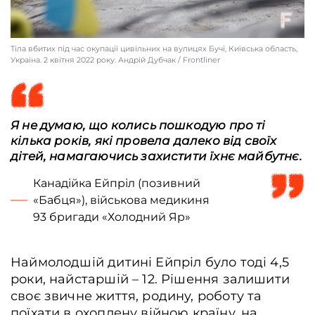
Тіла вбитих під час окупації цивільних на вулицях Бучі, Київська область,
Україна. 2 квітня 2022 року. Андрій Дубчак / Frontliner
Я не думаю, що колись пошкодую про ті
кілька років, які провела далеко від своїх
дітей, намагаючись захистити їхнє майбутнє.
Канадійка Ейпріл (позивний
«Бабця»), військова медикиня
93 бригади «Холодний Яр»
Наймолодшій дитині Ейпріл було тоді 4,5
роки, найстаршій – 12. Рішення залишити
своє звичне життя, родину, роботу та
поїхати в охоплену війною країну, на