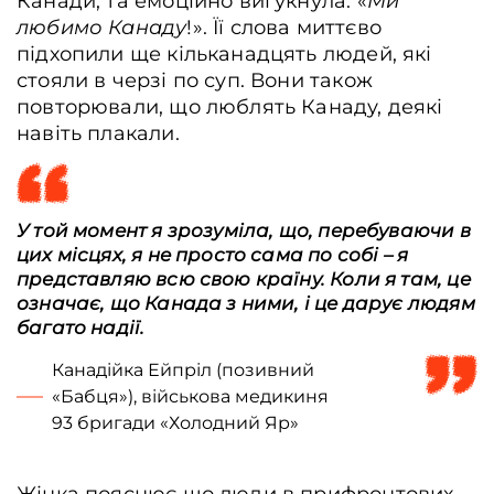
Канади, та емоційно вигукнула: «
Ми
любимо Канаду
!». Її слова миттєво
підхопили ще кільканадцять людей, які
стояли в черзі по суп. Вони також
повторювали, що люблять Канаду, деякі
навіть плакали.
У той момент я зрозуміла, що, перебуваючи в
цих місцях, я не просто сама по собі – я
представляю всю свою країну. Коли я там, це
означає, що Канада з ними, і це дарує людям
багато надії.
Канадійка Ейпріл (позивний
«Бабця»), військова медикиня
93 бригади «Холодний Яр»