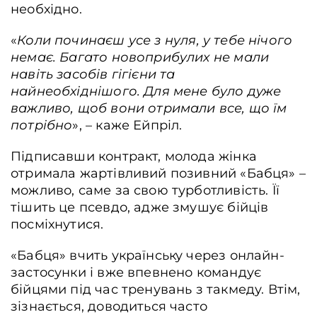
необхідно.
«
Коли починаєш усе з нуля, у тебе нічого
немає. Багато новоприбулих не мали
навіть засобів гігієни та
найнеобхіднішого. Для мене було дуже
важливо, щоб вони отримали все, що їм
потрібно
», – каже Ейпріл.
Підписавши контракт, молода жінка
отримала жартівливий позивний «Бабця» –
можливо, саме за свою турботливість. Її
тішить це псевдо, адже змушує бійців
посміхнутися.
«Бабця» вчить українську через онлайн-
застосунки і вже впевнено командує
бійцями під час тренувань з такмеду. Втім,
зізнається, доводиться часто