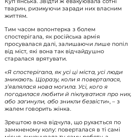
Куп’янська. Звідти ж евакуювала сотні
тварин, ризикуючи заради них власним
життям.
Тим часом волонтерка з болем
спостерігала, як російська армія
просувалася далі, залишаючи лише попіл
від міст, які вона так відчайдушно
старалася врятувати.
«
Я спостерігала, як усі ці міста, усі люди
зникають. Щоразу, коли я поверталася,
з’являлася нова могила. Усі, кого я
погодилася любити й піклуватися про них,
або загинули, або зникли безвісти
», – з
жалем говорить жінка.
Зрештою вона відчула, що рухається по
замкненому колу: поверталася в ті самі