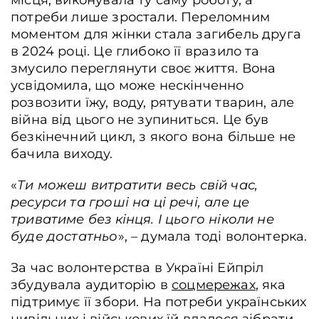
місця, виконувала ту саму роботу, а
потреби лише зростали. Переломним
моментом для жінки стала загибель друга
в 2024 році. Це глибоко її вразило та
змусило переглянути своє життя. Вона
усвідомила, що може нескінченно
розвозити їжу, воду, рятувати тварин, але
війна від цього не зупиниться. Це був
безкінечний цикл, з якого вона більше не
бачила виходу.
«
Ти можеш витратити весь свій час,
ресурси та гроші на ці речі, але це
триватиме без кінця. І цього ніколи не
буде достатньо
», – думала тоді волонтерка.
За час волонтерства в Україні Ейпріл
збудувала аудиторію в
соцмережах
, яка
підтримує її збори. На потреби українських