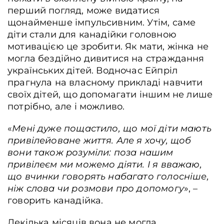
перший погляд, може видатися
щонайменше імпульсивним. Утім, саме
діти стали для канадійки головною
мотивацією це зробити. Як мати, жінка не
могла бездійно дивитися на страждання
українських дітей. Водночас Ейпріл
прагнула на власному прикладі навчити
своїх дітей, що допомагати іншим не лише
потрібно, але і можливо.
«
Мені дуже пощастило, що мої діти мають
привілейоване життя. Але я хочу, щоб
вони також розуміли: поза нашим
привілеєм ми можемо діяти. І я вважаю,
що вчинки говорять набагато голосніше,
ніж слова чи розмови про допомогу
», –
говорить канадійка.
Декілька місяців вона не могла