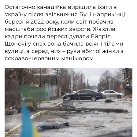
Остаточно канадійка вирішила їхати в
Україну після звільнення Бучі наприкінці
березня 2022 року, коли світ побачив
масштаби російських звірств. Жахливі
кадри почали переслідувати Ейпріл.
Щоночі у снах вона бачила всіяні тілами
вулиці, а серед них – руки вбитої жінки з
яскраво-червоним манікюром.