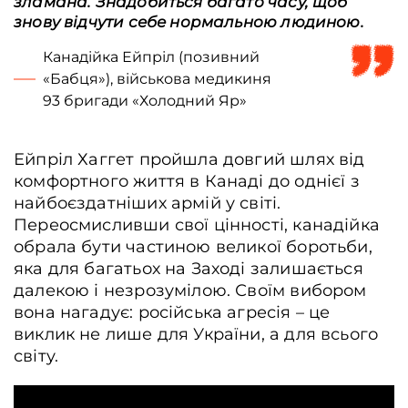
зламана. Знадобиться багато часу, щоб
знову відчути себе нормальною людиною.
Канадійка Ейпріл (позивний
«Бабця»), військова медикиня
93 бригади «Холодний Яр»
Ейпріл Хаггет пройшла довгий шлях від
комфортного життя в Канаді до однієї з
найбоєздатніших армій у світі.
Переосмисливши свої цінності, канадійка
обрала бути частиною великої боротьби,
яка для багатьох на Заході залишається
далекою і незрозумілою. Своїм вибором
вона нагадує: російська агресія – це
виклик не лише для України, а для всього
світу.