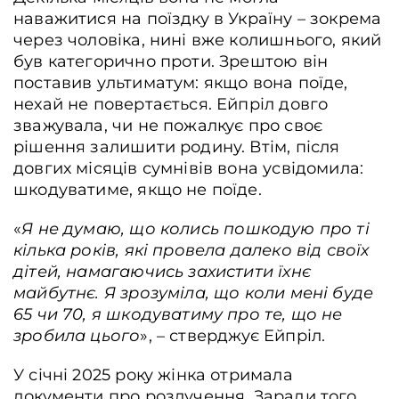
наважитися на поїздку в Україну – зокрема
через чоловіка, нині вже колишнього, який
був категорично проти. Зрештою він
поставив ультиматум: якщо вона поїде,
нехай не повертається. Ейпріл довго
зважувала, чи не пожалкує про своє
рішення залишити родину. Втім, після
довгих місяців сумнівів вона усвідомила:
шкодуватиме, якщо не поїде.
«
Я не думаю, що колись пошкодую про ті
кілька років, які провела далеко від своїх
дітей, намагаючись захистити їхнє
майбутнє. Я зрозуміла, що коли мені буде
65 чи 70, я шкодуватиму про те, що не
зробила цього
», – стверджує Ейпріл.
У січні 2025 року жінка отримала
документи про розлучення. Заради того,