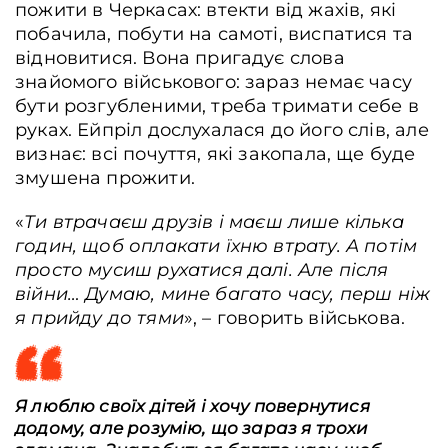
пожити в Черкасах: втекти від жахів, які
побачила, побути на самоті, виспатися та
відновитися. Вона пригадує слова
знайомого військового: зараз немає часу
бути розгубленими, треба тримати себе в
руках. Ейпріл дослухалася до його слів, але
визнає: всі почуття, які закопала, ще буде
змушена прожити.
«
Ти втрачаєш друзів і маєш лише кілька
годин, щоб оплакати їхню втрату. А потім
просто мусиш рухатися далі. Але після
війни… Думаю, мине багато часу, перш ніж
я прийду до тями
», – говорить військова.
Я люблю своїх дітей і хочу повернутися
додому, але розумію, що зараз я трохи