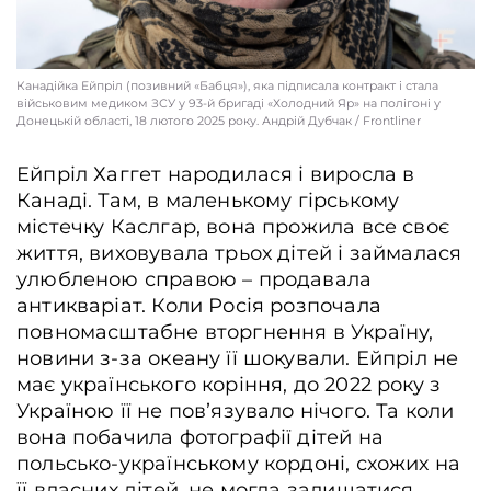
Канадійка Ейпріл (позивний «Бабця»), яка підписала контракт і стала
військовим медиком ЗСУ у 93-й бригаді «Холодний Яр» на полігоні у
Донецькій області, 18 лютого 2025 року. Андрій Дубчак / Frontliner
Ейпріл Хаггет народилася і виросла в
Канаді. Там, в маленькому гірському
містечку Каслгар, вона прожила все своє
життя, виховувала трьох дітей і займалася
улюбленою справою – продавала
антикваріат. Коли Росія розпочала
повномасштабне вторгнення в Україну,
новини з-за океану її шокували. Ейпріл не
має українського коріння, до 2022 року з
Україною її не повʼязувало нічого. Та коли
вона побачила фотографії дітей на
польсько-українському кордоні, схожих на
її власних дітей, не могла залишатися