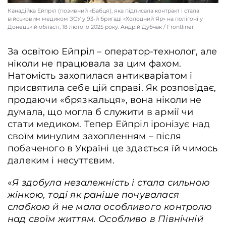
Канадійка Ейпріл (позивний «Бабця), яка підписала контракт і стала
військовим медиком ЗСУ у 93-й бригаді «Холодний Яр» на полігоні у
Донецькій області, 18 лютого 2025 року. Андрій Дубчак / Frontliner
Канадійка Ейпріл (позивний «Бабця»), яка підписала контракт і стала
військовим медиком ЗСУ у 93-й бригаді «Холодний Яр» на полігоні у
Донецькій області, 18 лютого 2025 року. Андрій Дубчак / Frontliner
За освітою Ейпріл – оператор-технолог, але
ніколи не працювала за цим фахом.
Натомість захопилася антикваріатом і
присвятила себе цій справі. Як розповідає,
продаючи «брязкальця», вона ніколи не
думала, що могла б служити в армії чи
стати медиком. Тепер Ейпріл іронізує над
своїм минулим захопленням – після
побаченого в Україні це здається їй чимось
далеким і несуттєвим.
«
Я здобула незалежність і стала сильною
жінкою, тоді як раніше почувалася
слабкою й не мала особливого контролю
над своїм життям. Особливо в Північній