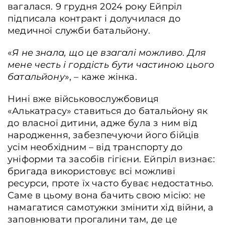
вагалася. 9 грудня 2024 року Ейпріл
підписала контракт і долучилася до
Тіла вбитих під час окупації цивільних на вулицях Бучі, Київська область,
медичної служби батальйону.
Україна. 2 квітня 2022 року. Андрій Дубчак / Frontliner
«
Я не знала, що це взагалі можливо. Для
мене честь і гордість бути частиною цього
батальйону
», – каже жінка.
Нині вже військовослужбовиця
«Алькатрасу» ставиться до батальйону як
до власної дитини, адже була з ним від
народження, забезпечуючи його бійців
усім необхідним – від транспорту до
уніформи та засобів гігієни. Ейпріл визнає:
бригада використовує всі можливі
ресурси, проте їх часто буває недостатньо.
Саме в цьому вона бачить свою місію: не
намагатися самотужки змінити хід війни, а
заповнювати прогалини там, де це