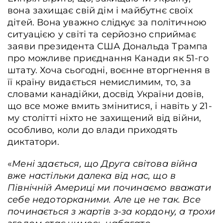
вона захищає свій дім і майбутнє своїх
дітей. Вона уважно слідкує за політичною
ситуацією у світі та серйозно сприймає
заяви президента США Дональда Трампа
про можливе приєднання Канади як 51-го
штату. Хоча сьогодні, воєнне вторгнення в
її країну видається немислимим, то, за
словами канадійки, досвід України довів,
що все може вмить змінитися, і навіть у 21-
му столітті ніхто не захищений від війни,
особливо, коли до влади приходять
диктатори.
«
Мені здається, що Друга світова війна
вже настільки далека від нас, що в
Північній Америці ми починаємо вважати
себе недоторканими. Але це не так. Все
починається з жартів з-за кордону, а трохи