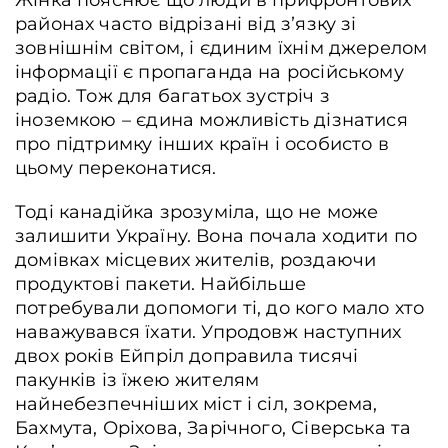
Жінка пояснює що люди в прифронтових
районах часто відрізані від зʼязку зі
зовнішнім світом, і єдиним їхнім джерелом
інформації є пропаганда на російському
радіо. Тож для багатьох зустріч з
іноземкою – єдина можливість дізнатися
про підтримку інших країн і особисто в
цьому переконатися.
Тоді канадійка зрозуміла, що не може
залишити Україну. Вона почала ходити по
домівках місцевих жителів, роздаючи
продуктові пакети. Найбільше
потребували допомоги ті, до кого мало хто
наважувався їхати. Упродовж наступних
двох років Ейпріл доправила тисячі
пакунків із їжею жителям
найнебезпечніших міст і сіл, зокрема,
Бахмута, Оріхова, Зарічного, Сіверська та