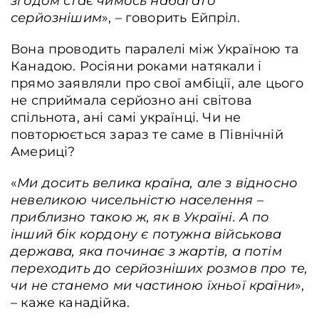
згодом стає чимось набагато
серйознішим
», – говорить Ейпріл.
Вона проводить паралелі між Україною та
Канадою. Росіяни роками натякали і
прямо заявляли про свої амбіції, але цього
не сприймала серйозно ані світова
спільнота, ані самі українці. Чи не
повторюється зараз те саме в Північній
Америці?
«
Ми досить велика країна, але з відносно
невеликою чисельністю населення –
приблизно такою ж, як в Україні. А по
інший бік кордону є потужна військова
держава, яка починає з жартів, а потім
переходить до серйозніших розмов про те,
чи не станемо ми частиною їхньої країни
»,
– каже канадійка.