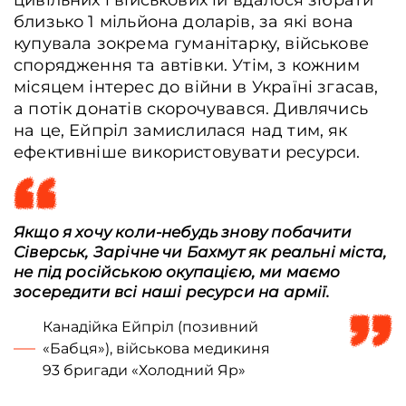
цивільних і військових їй вдалося зібрати
близько 1 мільйона доларів, за які вона
купувала зокрема гуманітарку, військове
спорядження та автівки. Утім, з кожним
місяцем інтерес до війни в Україні згасав,
а потік донатів скорочувався. Дивлячись
на це, Ейпріл замислилася над тим, як
ефективніше використовувати ресурси.
Якщо я хочу коли-небудь знову побачити
Сіверськ, Зарічне чи Бахмут як реальні міста,
не під російською окупацією, ми маємо
зосередити всі наші ресурси на армії.
Канадійка Ейпріл (позивний
«Бабця»), військова медикиня
93 бригади «Холодний Яр»