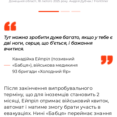
Донецькій області, 18 лютого 2025 року. Андрій Дубчак / Frontliner
Тут можна зробити дуже багато, якщо у тебе є
дві ноги, серце, що б’ється, і бажання
вчитися.
Канадійка Ейпріл (позивний
«Бабця»), військова медикиня
93 бригади «Холодний Яр»
Після закінчення випробувального
терміну, що для іноземців становить 2
місяці, Ейпріл отримає військовий квиток,
автомат і матиме змогу брати участь в
евакуаціях. Нині «Бабця» переймає знання