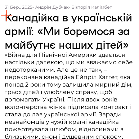
31 Бер., 2025
- Андрій Дубчак
- Вікторія Калімбет
Контакти
Канадійка в українській
Співпраця
армії: «Ми боремося за
Медіакіт
майбутнє наших дітей»
Партнери проєкту та подяка
«Війна для Північної Америки здається
Редакційна політика | Копірайт
настільки далекою, що ми вважаємо себе
Документи
недоторканими. Але це не так», –
переконана канадійка Ейпріл Хаггет, яка
понад 2 роки тому залишила мирний дім,
трьох дітей і улюблену справу, щоб
допомагати Україні. Після двох років
волонтерства жінка підписала контракт і
стала до лав української армії. Заради
незнайомців у чужій країні канадійка
пожертвувала шлюбом, відносинами з
близькими, сном і душевним спокоєм.