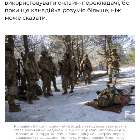
використовувати онлайн-перекладачі, бо
поки ще канадійка розуміє більше, ніж
може сказати.
Канадійка Ейпріл (позивний «Бабця), яка підписала контракт і
стала військовим медиком ЗСУ у 93-й бригаді «Холодний Яр»,
проводить інструктаж бійців батальойну «Алькатрас» перед
впарвами з накладання турнікету. Імпровізований полігон у