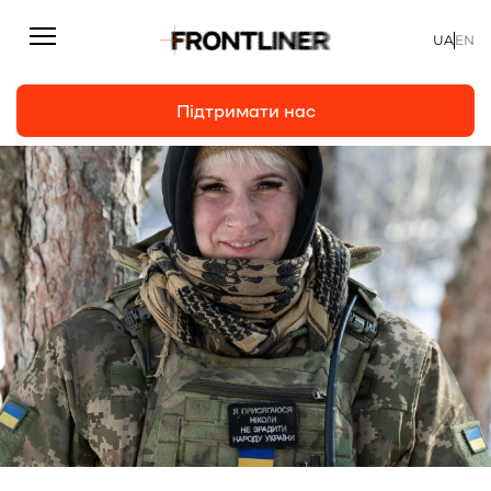
UA
EN
Підтримати нас
Репортажі
Підтримати нас
Статті
Інтерв’ю
Особисто
На часі
Про нас
Підтримати
Команда