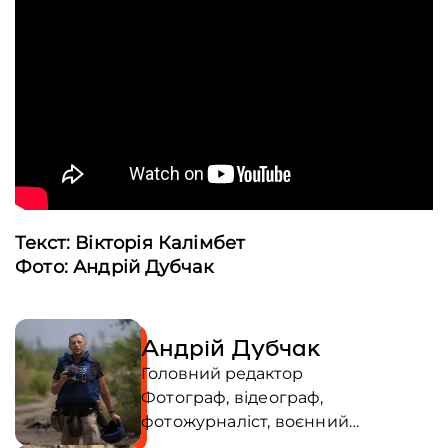
Текст: Вікторія Калімбет
Фото: Андрій Дубчак
Андрій Дубчак
Головний редактор
Фотограф, відеограф,
фотожурналіст, воєнний
кореспондент. Перший стрімер