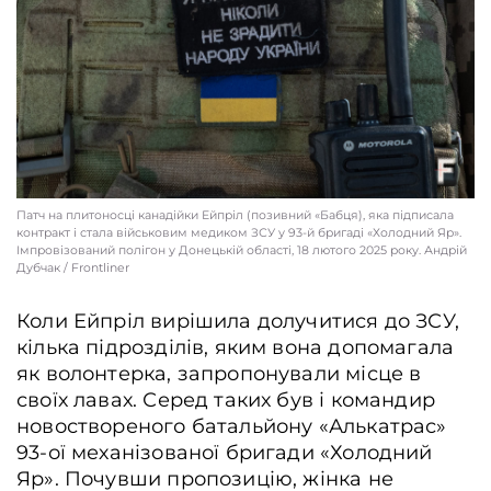
Патч на плитоносці канадійки Ейпріл (позивний «Бабця), яка підписала
контракт і стала військовим медиком ЗСУ у 93-й бригаді «Холодний Яр».
Імпровізований полігон у Донецькій області, 18 лютого 2025 року. Андрій
Дубчак / Frontliner
Коли Ейпріл вирішила долучитися до ЗСУ,
кілька підрозділів, яким вона допомагала
як волонтерка, запропонували місце в
своїх лавах. Серед таких був і командир
новоствореного батальйону «Алькатрас»
93-ої механізованої бригади «Холодний
Яр». Почувши пропозицію, жінка не