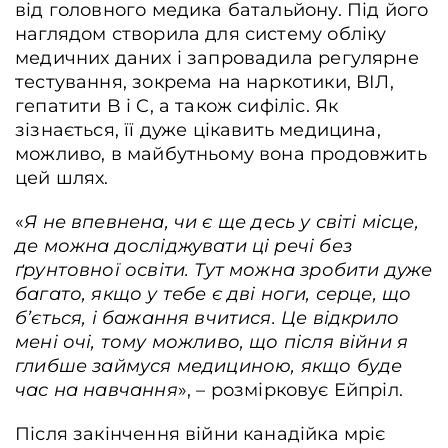
від головного медика батальйону. Під його
наглядом створила для систему обліку
медичних даних і запровадила регулярне
тестування, зокрема на наркотики, ВІЛ,
гепатити B і C, а також сифіліс. Як
зізнається, її дуже цікавить медицина,
можливо, в майбутньому вона продовжить
цей шлях.
«
Я не впевнена, чи є ще десь у світі місце,
де можна досліджувати ці речі без
ґрунтовної освіти. Тут можна зробити дуже
багато, якщо у тебе є дві ноги, серце, що
б’ється, і бажання вчитися. Це відкрило
мені очі, тому можливо, що після війни я
глибше займуся медициною, якщо буде
час на навчання
», – розмірковує Ейпріл.
Після закінчення війни канадійка мріє