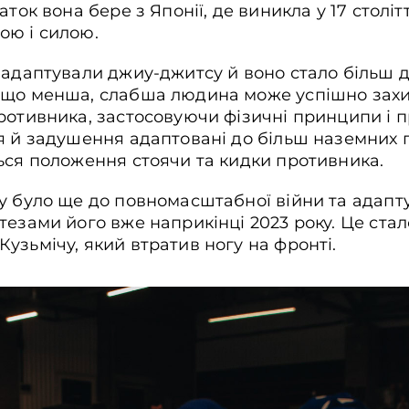
ток вона бере з Японії, де виникла у 17 століт
ою і силою.
у адаптували джиу-джитсу й воно стало більш 
 що менша, слабша людина може успішно зах
ротивника, застосовуючи фізичні принципи і п
я й задушення адаптовані до більш наземних п
ься положення стоячи та кидки противника.
у було ще до повномасштабної війни та адапту
тезами його вже наприкінці 2023 року. Це ст
узьмічу, який втратив ногу на фронті.