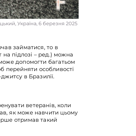
цький, Україна, 8 березня 2025 р. Олександра Рахімо
ький, Україна, 6 березня 2025
очав займатися, то в
 на підлозі – ред.) можна
о може допомогти багатьом
б перейняти особливості
-джитсу в Бразилії.
енувати ветеранів, коли
ав, як може навчити цьому
перше отримав такий