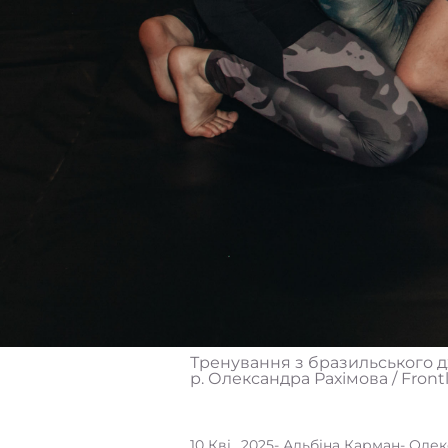
Тренування з бразильського д
р. Олександра Рахімова / Frontl
10 Кві., 2025
- Альбіна Карман
- Олек