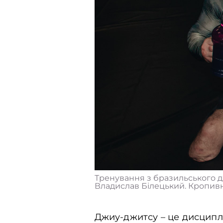
Тренування з бразильського д
Владислав Білецький. Кропивни
Джиу-джитсу – це дисципл