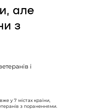
и, але
ни з
етеранів і
же у 7 містах країни,
ветеранів з пораненнями.