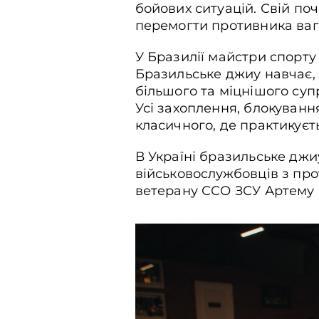
бойових ситуацій. Свій поча
перемогти противника ваг
У Бразилії майстри спорт
Бразильське джиу навчає,
більшого та міцнішого суп
Усі захоплення, блокуванн
класичного, де практикуєт
В Україні бразильське джи
військовослужбовців з про
ветерану ССО ЗСУ Артему К