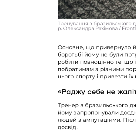
Тренування з бразильського 
Тренування з бразильського д
Frontliner
р. Олександра Рахімова / Frontl
Основне, що привернуло йо
боротьбі йому не були потр
робити повноцінно те, що 
побратимам з різними пор
цього спорту і привезти ї
«Раджу себе не жалі
Тренер з бразильського дж
йому запропонували доєдн
людей з ампутаціями. Післ
досвід.