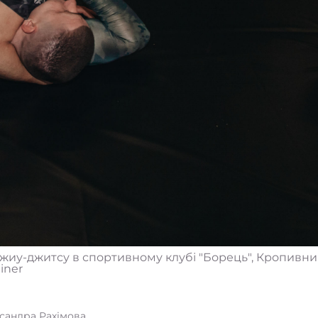
жиу-джитсу в спортивному клубі "Борець", Кропивниц
iner
сандра Рахімова