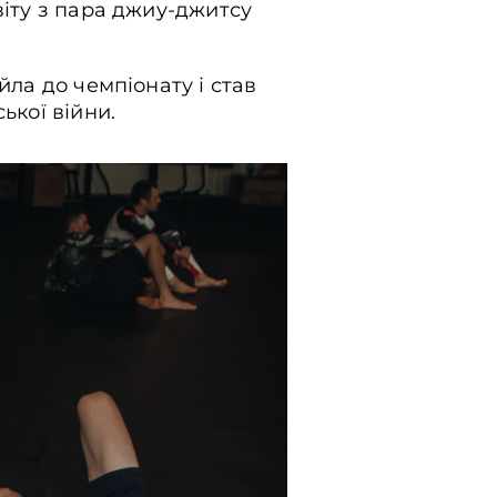
віту з пара джиу-джитсу
йла до чемпіонату і став
ької війни.