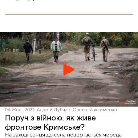
04 Жов., 2021
- Андрій Дубчак
- Олена Максименко
Поруч з війною: як живе
фронтове Кримське?
На заході сонця до села повертається череда