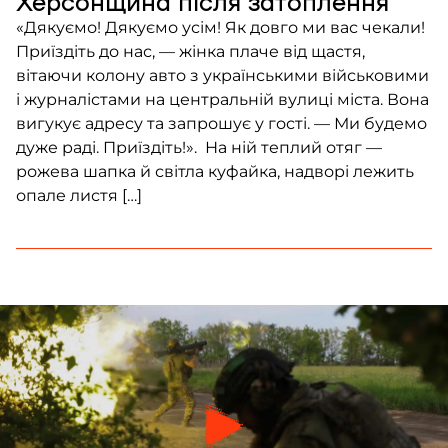
Херсонщина після затоплення
«Дякуємо! Дякуємо усім! Як довго ми вас чекали!
Приїздіть до нас, — жінка плаче від щастя,
вітаючи колону авто з українськими військовими
і журналістами на центральній вулиці міста. Вона
вигукує адресу та запрошує у гості. — Ми будемо
дуже раді. Приїздіть!». На ній теплий отяг —
рожева шапка й світла куфайка, надворі лежить
опале листя […]