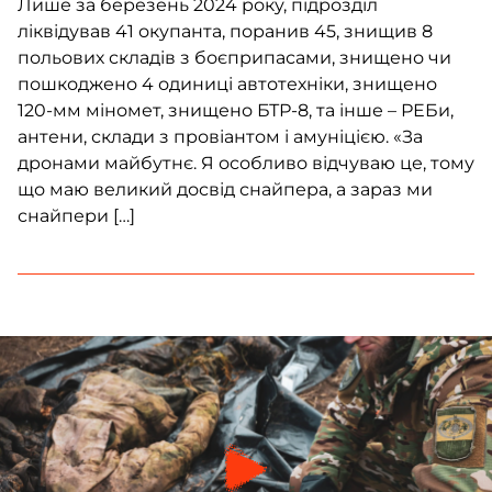
Лише за березень 2024 року, підрозділ
ліквідував 41 окупанта, поранив 45, знищив 8
польових складів з боєприпасами, знищено чи
пошкоджено 4 одиниці автотехніки, знищено
120-мм міномет, знищено БТР-8, та інше – РЕБи,
антени, склади з провіантом і амуніцією. «За
дронами майбутнє. Я особливо відчуваю це, тому
що маю великий досвід снайпера, а зараз ми
снайпери […]