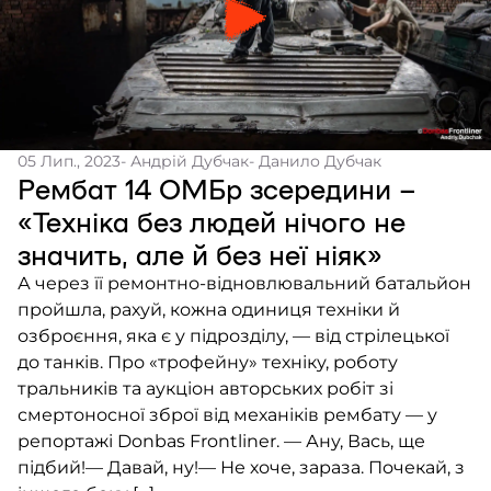
05 Лип., 2023
- Андрій Дубчак
- Данило Дубчак
Рембат 14 ОМБр зсередини –
«Техніка без людей нічого не
значить, але й без неї ніяк»
А через її ремонтно-відновлювальний батальйон
пройшла, рахуй, кожна одиниця техніки й
озброєння, яка є у підрозділу, — від стрілецької
до танків. Про «трофейну» техніку, роботу
тральників та аукціон авторських робіт зі
смертоносної зброї від механіків рембату — у
репортажі Donbas Frontliner. — Ану, Вась, ще
підбий!— Давай, ну!— Не хоче, зараза. Почекай, з