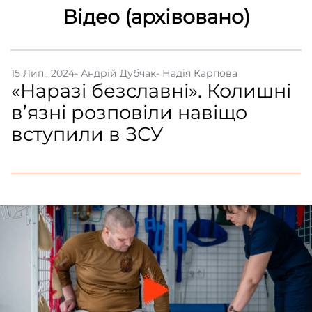
Відео (архівовано)
Контакти
Співпраця
15 Лип., 2024
- Андрій Дубчак
- Надія Карпова
Медіакіт
«Наразі безславні». Колишні
Партнери проєкту та подяка
в’язні розповіли навіщо
Редакційна політика | Копірайт
вступили в ЗСУ
Документи