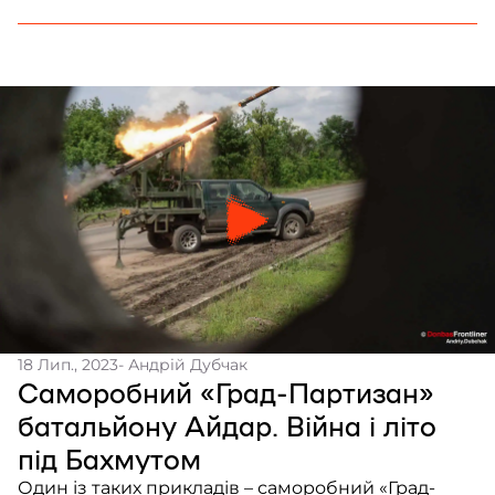
18 Лип., 2023
- Андрій Дубчак
Саморобний «Град-Партизан»
батальйону Айдар. Війна і літо
під Бахмутом
Один із таких прикладів – саморобний «Град-