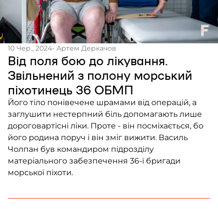
10 Чер., 2024
- Артем Деркачов
Від поля бою до лікування.
Звільнений з полону морський
піхотинець 36 ОБМП
Його тіло понівечене шрамами від операцій, а
заглушити нестерпний біль допомагають лише
дороговартісні ліки. Проте - він посміхається, бо
його родина поруч і він зміг вижити. Василь
Чолпан був командиром підрозділу
матеріального забезпечення 36-ї бригади
морської піхоти.