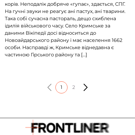
корів. Неподалік добряче «гупає», здається, СПГ.
На гучні звуки не реагує ані пастух, ані тварини.
Така собі сучасна пастораль, дещо схиблена
ідилія військового часу. Село Кримське за
даними Вікіпедії досі відноситься до
Новоайдарського району і має населення 1662
особи. Насправді ж, Кримське віднедавна є
частиною Гірського району та […]
1
2