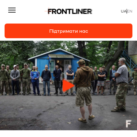
UA
EN
Підтримати нас
Репортажі
Підтримати нас
Статті
Інтерв’ю
Особисто
На часі
Про нас
Підтримати
Команда