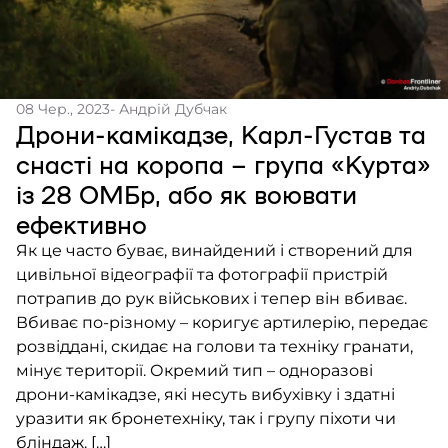
08 Чер., 2023
- Андрій Дубчак
Дрони-камікадзе, Карл-Густав та
снасті на коропа – група «Курта»
із 28 ОМБр, або як воювати
ефективно
Як це часто буває, винайдений і створений для
цивільної відеографії та фотографії пристрій
потрапив до рук військових і тепер він вбиває.
Вбиває по-різному – коригує артилерію, передає
розвіддані, скидає на голови та техніку гранати,
мінує території. Окремий тип – одноразові
дрони-камікадзе, які несуть вибухівку і здатні
уразити як бронетехніку, так і групу піхоти чи
бліндаж. […]