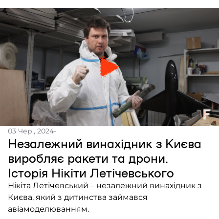
03 Чер., 2024
-
Незалежний винахідник з Києва
виробляє ракети та дрони.
Історія Нікіти Летічевського
Нікіта Летічевський – незалежний винахідник з
Києва, який з дитинства займався
авіамоделюванням.