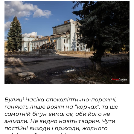
Вулиці Часіка апокаліптично-порожні,
ганяють лише вояки на “корчах”, та ще
самотній бігун вимагає, аби його не
знімали. Не видно навіть тварин. Чути
постійні виходи і приходи, жодного