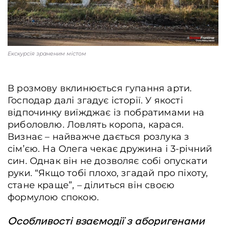
Екскурсія зраненим містом
В розмову вклинюється гупання арти.
Господар далі згадує історії. У якості
відпочинку виїжджає із побратимами на
риболовлю. Ловлять коропа, карася.
Визнає – найважче дається розлука з
сім’єю. На Олега чекає дружина і 3-річний
син. Однак він не дозволяє собі опускати
руки. “Якщо тобі плохо, згадай про піхоту,
стане краще”, – ділиться він своєю
формулою спокою.
Особливості взаємодії з аборигенами