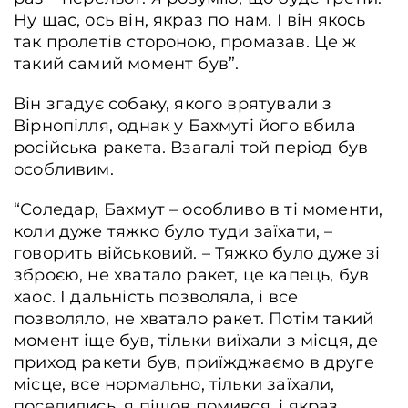
Ну щас, ось він, якраз по нам. І він якось
так пролетів стороною, промазав. Це ж
такий самий момент був”.
Він згадує собаку, якого врятували з
Вірнопілля, однак у Бахмуті його вбила
російська ракета. Взагалі той період був
особливим.
“Соледар, Бахмут – особливо в ті моменти,
коли дуже тяжко було туди заїхати, –
говорить військовий. – Тяжко було дуже зі
зброєю, не хватало ракет, це капець, був
хаос. І дальність позволяла, і все
позволяло, не хватало ракет. Потім такий
момент іще був, тільки виїхали з місця, де
приход ракети був, приїжджаємо в друге
місце, все нормально, тільки заїхали,
поселились, я пішов помився, і якраз