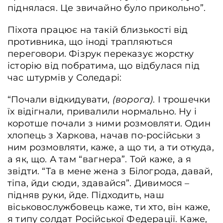
піднялася. Це звичайно було прикольно”.
Піхота працює на такій близькості від
противника, що іноді трапляються
переговори. Фізрук переказує жорстку
історію від побратима, що відбулася під
час штурмів у Соледарі:
“Почали відкидувати,
(ворога)
. І трошечки
їх відігнали, привалили нормально. Ну і
коротше почали з ними розмовляти. Один
хлопець з Харкова, начав по-російськи з
ним розмовляти, каже, а що ти, а ти откуда,
а як, що. А там “вагнера”. Той каже, а я
звідти. “Та в мене жена з Білогрода, давай,
тіпа, йди сюди, здавайся”. Дивимося –
підняв руки, йде. Підходить, наш
віськовослужбовець каже, ти хто, він каже,
я типу солдат Російської Федерації. Каже,