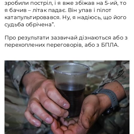
зробили постріл, і я вже збіжав на 5-ий, то
я бачив – літак падає. Він упав і пілот
катапультировався. Ну, я надіюсь, що його
судьба обрічена”.
Про результати зазвичай дізнаються або з
перехоплених переговорів, або з БПЛА.