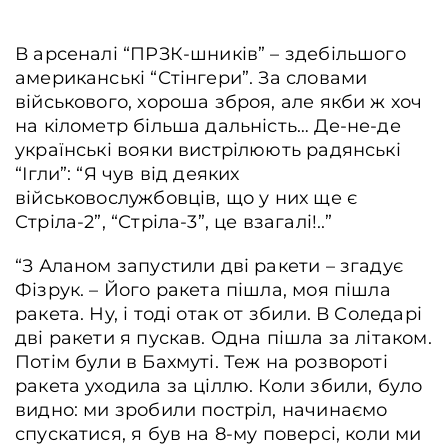
В арсеналі “ПРЗК-шників” – здебільшого
американські “Стінгери”. За словами
військового, хороша зброя, але якби ж хоч
на кілометр більша дальність… Де-не-де
українські вояки вистрілюють радянські
“Ігли”: “Я чув від деяких
військовослужбовців, що у них ще є
Стріла-2”, “Стріла-3”, це взагалі!..”
“З Аланом запустили дві ракети – згадує
Фізрук. – Його ракета пішла, моя пішла
ракета. Ну, і тоді отак от збили. В Соледарі
дві ракети я пускав. Одна пішла за літаком.
Потім були в Бахмуті. Теж на розвороті
ракета уходила за ціллю. Коли збили, було
видно: ми зробили постріл, начинаємо
спускатися, я був на 8-му поверсі, коли ми