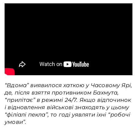
Контакти
Співпраця
Медіакіт
Партнери проєкту та подяка
Редакційна політика | Копірайт
Документи
“Вдома” виявилося хаткою у Часовому Ярі,
де, після взяття противником Бахмута,
“прилітає” в режимі 24/7. Якщо відпочинок
і відновлення військові знаходять у цьому
“філіалі пекла”, то годі уявляти їхні “робочі
умови”.