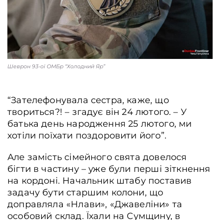
Шеврон 93-ої ОМБр “Холодний Яр”
“Зателефонувала сестра, каже, що
твориться?! – згадує він 24 лютого. – У
батька день народження 25 лютого, ми
хотіли поїхати поздоровити його”.
Але замість сімейного свята довелося
бігти в частину – уже були перші зіткнення
на кордоні. Начальник штабу поставив
задачу бути старшим колони, що
доправляла «Нлави», «Джавеліни» та
особовий склад. Їхали на Сумщину, в