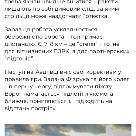
треба якнайшвидше вшитися – ракети
лишають по собі димовий слід, за яким
стрільця може наздогнати “отвєтка”.
Зараз ця робота ускладнюється
обережністю ворога – той тримає
дистанцію. 6, 7, 8 км – це “стеля”, і то, не
для вітчизняних ПЗРК, а для партнерських
“підгонів”.
Наступ на Авдіївці вніс свої корективи у
правила гри. Задача Фізрука та його колег
– в першу чергу, підтримувати піхоту.
Ворог намагається підлетіти якомога
ближче, помиляється і… підходить на
відстань пострілу.