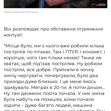
Кава класична ЗСУ-шна
Він розповідає про обставини отримання
контузії:
“Місце було, ми з нього вже робили кілька
пострілів по літаках. Там і ПТУР, і міномет, і
коротше, чого там тільки немає! Танка не
хватає, щоб під’їхав постріляв. Ну робили
постріли, все добре. Приїхали в ночну
зміну чергувати, почергували, було два
приходи дуже близько. І це мене якось
здивувало. Метрах в 20-ти. А потім дньом…
Ну там двіженіє піхота почала. У них зміна
була мабуть на позиціях, вони почали
ходити – дуже багато людей, машина