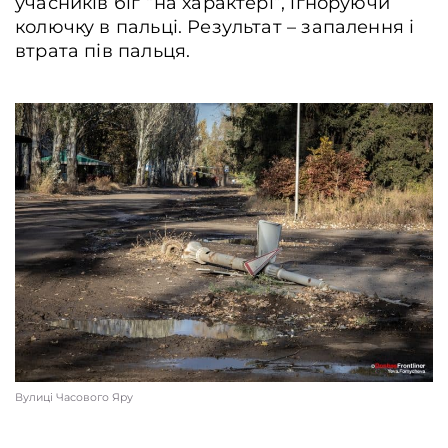
учасників біг “на характері”, ігноруючи
колючку в пальці. Результат – запалення і
втрата пів пальця.
Вулиці Часового Яру