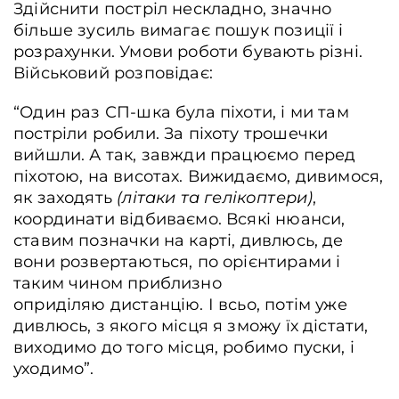
Здійснити постріл нескладно, значно
більше зусиль вимагає пошук позиції і
розрахунки. Умови роботи бувають різні.
Військовий розповідає:
“Один раз СП-шка була піхоти, і ми там
постріли робили. За піхоту трошечки
вийшли. А так, завжди працюємо перед
піхотою, на висотах. Вижидаємо, дивимося,
як заходять
(літаки та гелікоптери)
,
координати відбиваємо. Всякі нюанси,
ставим позначки на карті, дивлюсь, де
вони розвертаються, по орієнтирами і
таким чином приблизно
оприділяю дистанцію. І всьо, потім уже
дивлюсь, з якого місця я зможу їх дістати,
виходимо до того місця, робимо пуски, і
уходимо”.