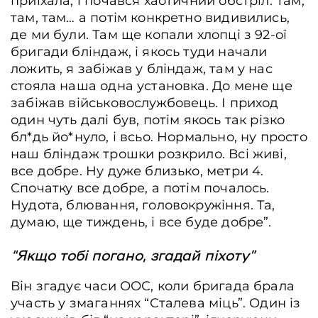
приїхала, і почався хаотичний обстріл. Там,
там, там… а потім конкретно видивились,
де ми були. Там ще копали хлопці з 92-ої
бригади бліндаж, і якось туди начали
ложить, я забіжав у бліндаж, там у нас
стояла наша одна установка. До мене ще
забіжав військовослужбовець. І приход
один чуть далі був, потім якось так різко
бл*дь йо*нуло, і всьо. Нормально, ну просто
наш бліндаж трошки розкрило. Всі живі,
все добре. Ну дуже близько, метри 4.
Спочатку все добре, а потім почалось.
Нудота, блювання, головокружіння. Та,
думаю, ще тиждень, і все буде добре”.
“Якщо тобі погано, згадай піхоту”
Він згадує часи ООС, коли бригада брала
участь у змаганнях “Сталева міць”. Один із