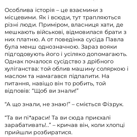
Особлива історія – це взаємини з
місцевими. Як і всюди, тут трапляються
різні люди. Приміром, власниця хати, де
мешкають військові, відмовилася брати з
них платню. А от поведінка сусіда Павла
була менш однозначною. Зараз вояки
підгодовують його і усіляко допомагають.
Однак почалося сусідство з дрібного
хуліганства: той облив машину соляркою і
маслом та намагався підпалити. На
питання, навіщо він то робить, той
відповів: “Щоб ви знали!”
“А що знали, не знаю!” – сміється Фізрук.
“Та ви пі*араси! Та ви сюда приєхалі
зарабативать!..” – кричав він, коли хлопці
прийшли розбиратися.