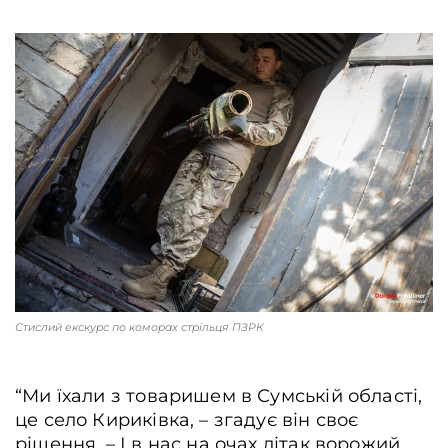
Стислий екскурс по коморах стрільця ПЗРК
“Ми їхали з товаришем в Сумській області,
це село Кириківка, – згадує він своє
рішення. – І в нас на очах літак ворожий,