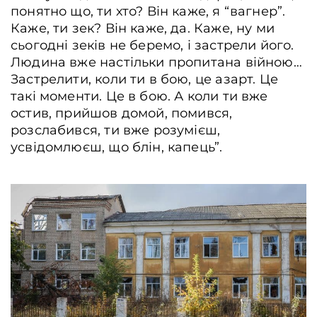
понятно що, ти хто? Він каже, я “вагнер”.
Каже, ти зек? Він каже, да. Каже, ну ми
сьогодні зеків не беремо, і застрели його.
Людина вже настільки пропитана війною…
Застрелити, коли ти в бою, це азарт. Це
такі моменти. Це в бою. А коли ти вже
остив, прийшов домой, помився,
розслабився, ти вже розумієш,
усвідомлюєш, що блін, капець”.