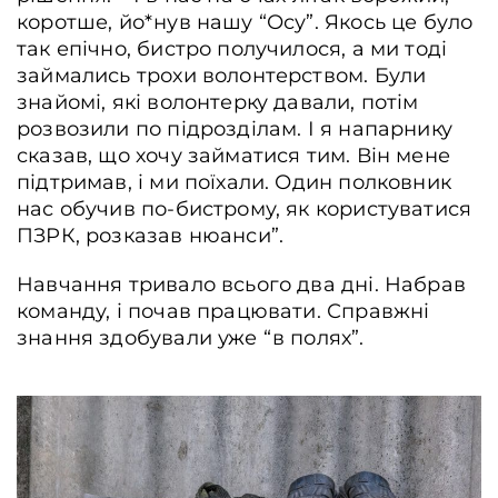
коротше, йо*нув нашу “Осу”. Якось це було
так епічно, бистро получилося, а ми тоді
займались трохи волонтерством. Були
знайомі, які волонтерку давали, потім
розвозили по підрозділам. І я напарнику
сказав, що хочу займатися тим. Він мене
підтримав, і ми поїхали. Один полковник
нас обучив по-бистрому, як користуватися
ПЗРК, розказав нюанси”.
Навчання тривало всього два дні. Набрав
команду, і почав працювати. Справжні
знання здобували уже “в полях”.