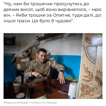
“Ну, нам би трошечки просунутись до
деяких висот, щоб воно вирівнялося, – мріє
він. – Якби трошки за Опитне, туди далі, до
іншої траси. Це було б чудово”.
Фізрук розповідає і показує на пальцях