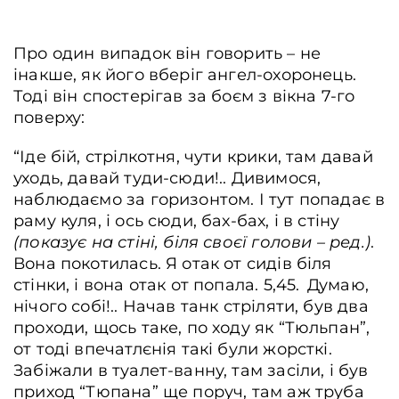
Про один випадок він говорить – не
інакше, як його вберіг ангел-охоронець.
Тоді він спостерігав за боєм з вікна 7-го
поверху:
“Іде бій, стрілкотня, чути крики, там давай
уходь, давай туди-сюди!.. Дивимося,
наблюдаємо за горизонтом. І тут попадає в
раму куля, і ось сюди, бах-бах, і в стіну
(показує на стіні, біля своєї голови – ред.)
.
Вона покотилась. Я отак от сидів біля
стінки, і вона отак от попала. 5,45. Думаю,
нічого собі!.. Начав танк стріляти, був два
проходи, щось таке, по ходу як “Тюльпан”,
от тоді впечатлєнія такі були жорсткі.
Забіжали в туалет-ванну, там засіли, і був
приход “Тюпана” ще поруч, там аж труба