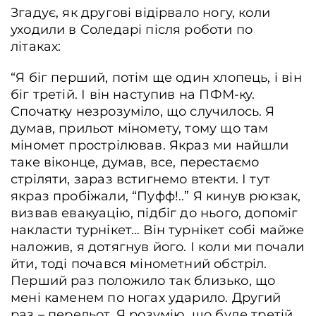
Згадує, як другові відірвало ногу, коли
уходили в Соледарі після роботи по
літаках:
“Я біг перший, потім ще один хлопець, і він
біг третій. І він наступив на ПФМ-ку.
Спочатку незрозуміло, що случилось. Я
думав, прильот міномету, тому що там
міномет прострілював. Якраз ми найшли
таке віконце, думав, все, перестаємо
стріляти, зараз встигнемо втекти. І тут
якраз пробіжали, “Пуфф!..” Я кинув рюкзак,
визвав евакуацію, підбіг до нього, допоміг
накласти турнікет… Він турнікет собі майже
наложив, я дотягнув його. І коли ми почали
йти, тоді почався мінометний обстріл.
Перший раз положило так близько, що
мені каменем по ногах ударило. Другий
раз – перельот. Я розумію, що буде третій.