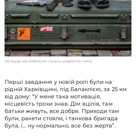
На ящику від озброєння сохнуть шкарпетки і капці
Перші завдання у новій ролі були на
рідній Харківщині, під Балаклією, за 25 км
від дому: “У мене така мотивація,
місцевість трохи знав. Дім вцілів, там
батьки живуть, все добре. Приходи там
були, ракети стояли, і танкова бригада
була, і… ну нормально, все без жертв”.