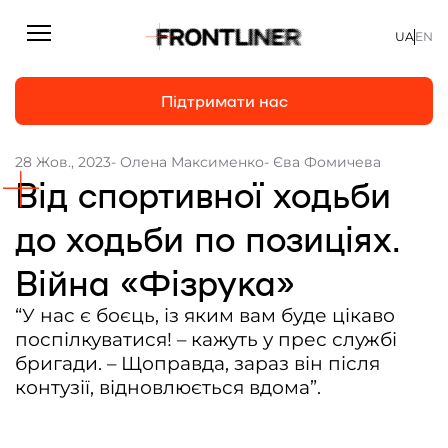
UA
EN
Підтримати нас
28 Жов., 2023
- Олена Максименко
- Єва Фомичева
Від спортивної ходьби
Репортажі
Підтримати нас
Статті
до ходьби по позиціях.
Інтерв’ю
Війна «Фізрука»
Особисто
“У нас є боєць, із яким вам буде цікаво
На часі
поспілкуватися! – кажуть у прес службі
бригади. – Щоправда, зараз він після
Про нас
контузії, відновлюється вдома”.
Підтримати
Команда