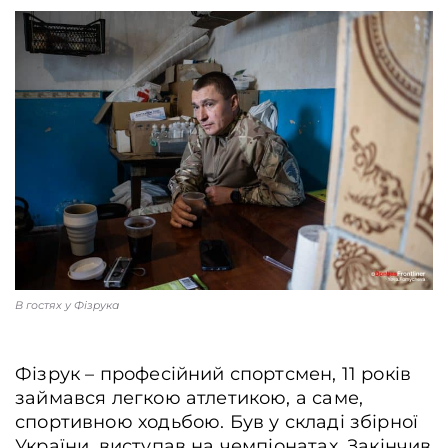
В гостях у Фізрука
Фізрук – професійний спортсмен, 11 років
займався легкою атлетикою, а саме,
спортивною ходьбою. Був у складі збірної
України, виступав на чемпіонатах. Закінчив