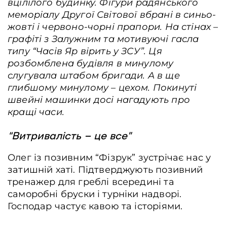
вцілілого будинку. Фігури радянського
меморіалу Другої Світової вбрані в синьо-
жовті і червоно-чорні прапори. На стінах –
графіті з Залужним та мотивуючі гасла
типу “Часів Яр вірить у ЗСУ”. Ця
розбомблена будівля в минулому
слугувала штабом бригади. А в ще
глибшому минулому – цехом. Покинуті
швейні машинки досі нагадують про
кращі часи.
“Витривалість – це все”
Олег із позивним “Фізрук” зустрічає нас у
затишній хаті. Підтверджують позивний
тренажер для греблі всередині та
саморобні бруски і турніки надворі.
Господар частує кавою та історіями.