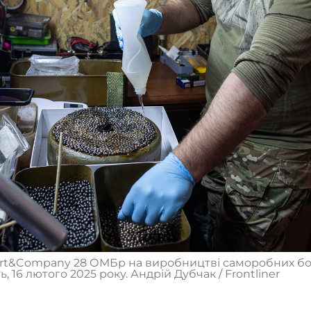
urt&Company 28 ОМБр на виробництві саморобних боє
 16 лютого 2025 року. Андрій Дубчак / Frontliner