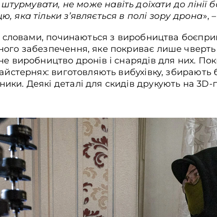
е штурмувати, не може навіть доїхати до лінії 
, яка тільки з’являється в полі зору дрона
», 
го словами, починаються з виробництва боєприп
ого забезпечення, яке покриває лише чверть 
не виробництво дронів і снарядів для них. Пок
майстернях: виготовляють вибухівку, збирають
ки. Деякі деталі для скидів друкують на 3D-