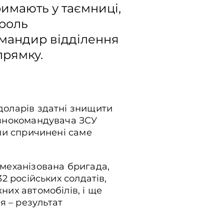
римають у таємниці,
 роль
омандир відділення
прямку.
 доларів здатні знищити
ловнокомандувача ЗСУ
ули спричинені саме
 механізована бригада,
32 російських солдатів,
них автомобілів, і ще
я – результат