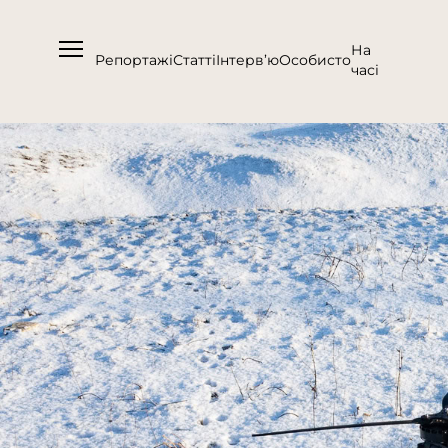
На
Репортажі
Статті
Інтерв’ю
Особисто
часі
Про нас
Підтримати
Команда
Контакти
Співпраця
Медіакіт
Партнери проєкту та подяка
Редакційна політика | Копірайт
Документи