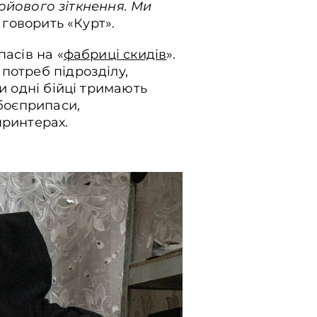
бойового зіткнення. Ми
– говорить «Курт».
асів на «
фабриці скидів
».
потреб підрозділу,
и одні бійці тримають
 боєприпаси,
принтерах.