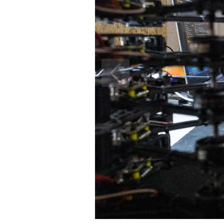
Військовий підрозділу важки
Shot», Дніпропетровська обла