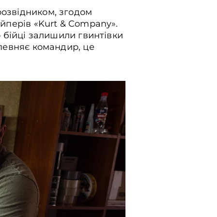
розвідником, згодом
айперів «Kurt & Company».
о бійці залишили гвинтівки
апевняє командир, це