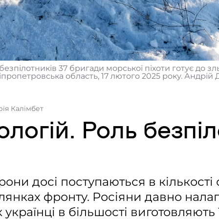
безпілотників 37 бригади морської піхоти готує до з
ропетровська область, 17 лютого 2025 року. Андрій Ду
орія Калімбет
ологій. Роль безпіл
рони досі поступаються в кількост
лянках фронту. Росіяни давно нала
 українці в більшості виготовляють 