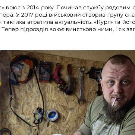
т»
воює з 2014 року. Починав службу рядовим 
пера. У 2017 році військовий створив групу сн
 тактика втратила актуальність. «Курт» та йог
. Тепер підрозділ воює винятково ними, і як з