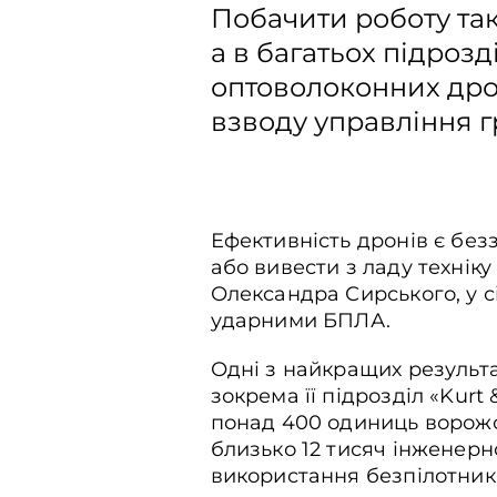
Побачити роботу так
а в багатьох підроз
оптоволоконних дрон
взводу управління 
Ефективність дронів є без
або вивести з ладу технік
Олександра Сирського, у сі
ударними БПЛА.
Одні з найкращих результа
зокрема її підрозділ «Kurt
понад 400 одиниць ворожої 
близько 12 тисяч інженерн
використання безпілотникі