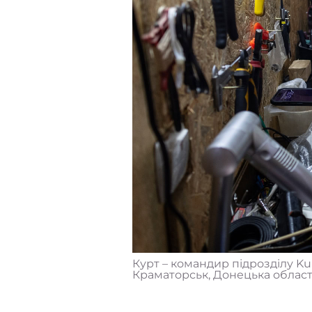
Курт – командир підрозділу K
Краматорськ, Донецька область,