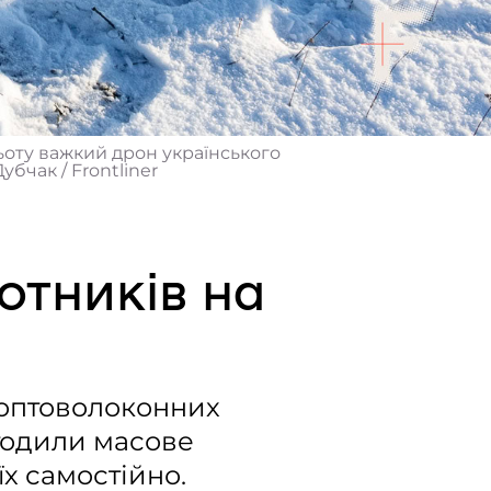
льоту важкий дрон українського
бчак / Frontliner
отників на
і оптоволоконних
годили масове
їх самостійно.