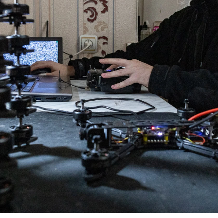
х безпілотників 37 бригади морської піхоти готує д
сть, 17 лютого 2025 року. Андрій Дубчак / Frontliner