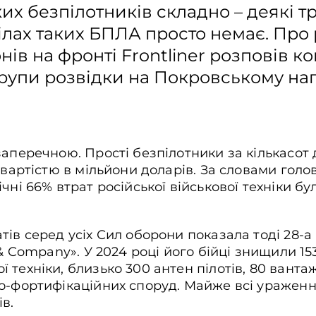
их безпілотників складно – деякі т
ділах таких БПЛА просто немає. Про
ів на фронті Frontliner розповів к
групи розвідки на Покровському на
заперечною. Прості безпілотники за кількасот
у вартістю в мільйони доларів. За словами го
чні 66% втрат російської військової техніки б
тів серед усіх Сил оборони показала тоді 28-а
 & Company». У 2024 році його бійці знищили 15
техніки, близько 300 антен пілотів, 80 вантаж
о-фортифікаційних споруд. Майже всі ураженн
в.