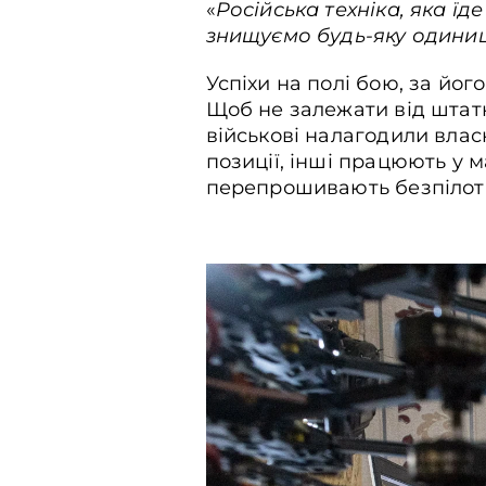
«
Російська техніка, яка їд
знищуємо будь-яку одиницю
Успіхи на полі бою, за йо
Щоб не залежати від штатн
військові налагодили влас
позиції, інші працюють у 
перепрошивають безпілотни