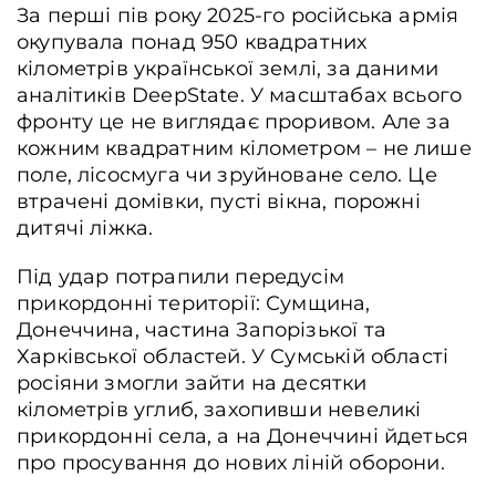
За перші пів року 2025-го російська армія
окупувала понад 950 квадратних
кілометрів української землі, за даними
аналітиків DeepState. У масштабах всього
фронту це не виглядає проривом. Але за
кожним квадратним кілометром – не лише
поле, лісосмуга чи зруйноване село. Це
втрачені домівки, пусті вікна, порожні
дитячі ліжка.
Під удар потрапили передусім
прикордонні території: Сумщина,
Донеччина, частина Запорізької та
Харківської областей. У Сумській області
росіяни змогли зайти на десятки
кілометрів углиб, захопивши невеликі
прикордонні села, а на Донеччині йдеться
про просування до нових ліній оборони.