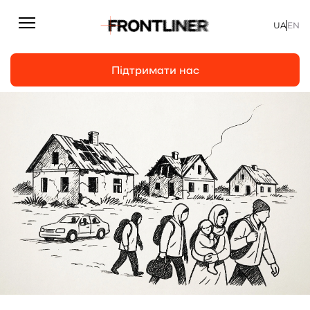
UA
EN
Підтримати нас
Репортажі
Підтримати нас
Статті
Інтерв’ю
Особисто
На часі
Про нас
Підтримати
Команда