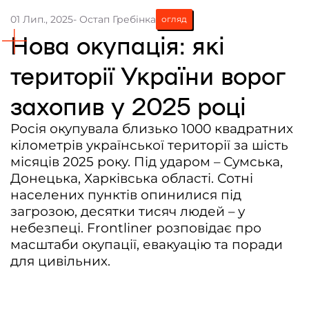
01 Лип., 2025
- Остап Гребінка
огляд
Контакти
Нова окупація: які
Співпраця
території України ворог
Медіакіт
захопив у 2025 році
Партнери проєкту та подяка
Редакційна політика | Копірайт
Росія окупувала близько 1000 квадратних
кілометрів української території за шість
Документи
місяців 2025 року. Під ударом – Сумська,
Донецька, Харківська області. Сотні
населених пунктів опинилися під
загрозою, десятки тисяч людей – у
небезпеці. Frontliner розповідає про
масштаби окупації, евакуацію та поради
для цивільних.