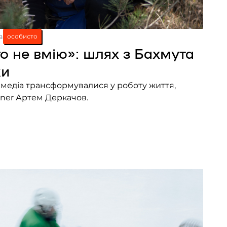
в
особисто
го не вмію»: шлях з Бахмута
ки
ро медіа трансформувалися у роботу життя,
iner Артем Деркачов.