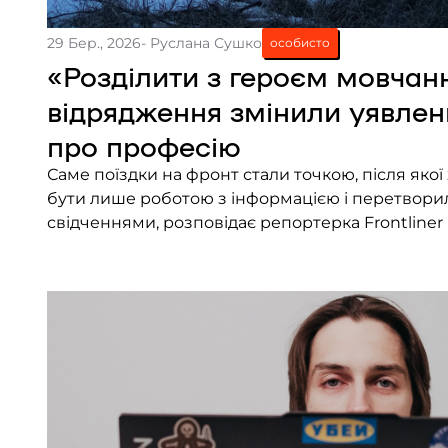
29 Бер., 2026
- Руслана Сушко
особисто
«Розділити з героєм мовчанн
відрядження змінили уявлен
про професію
Саме поїздки на фронт стали точкою, після яко
бути лише роботою з інформацією і перетворил
свідченнями, розповідає репортерка Frontliner