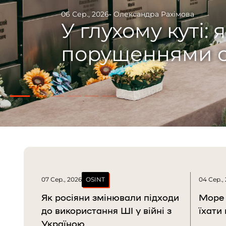
29 Лип., 2026
- Данило Бумаценко
- Данило Д
Одіссей із Крив
війну і вихован
07 Сер., 2026
OSINT
04 Сер.,
Як росіяни змінювали підходи
Море 
до використання ШІ у війні з
їхати
Україною