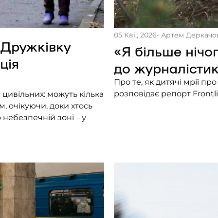
05 Кві., 2026
- Артем Деркачо
 Дружківку
«Я більше нічо
ція
до журналісти
Про те, як дитячі мрії п
розповідає репорт Frontl
 цивільних: можуть кілька
, очікуючи, доки хтось
небезпечній зоні – у