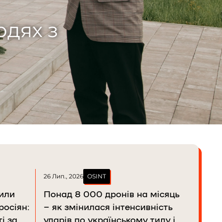
одинак поєднує
26 Лип., 2026
OSINT
били
Понад 8 000 дронів на місяць
росіян:
– як змінилася інтенсивність
і за
ударів по українському тилу і