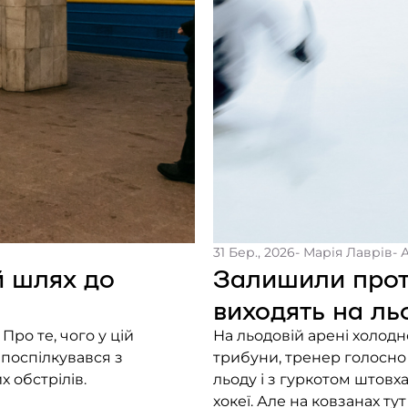
31 Бер., 2026
- Марія Лаврів
- 
й шлях до
Залишили проте
виходять на ль
ро те, чого у цій
На льодовій арені холодн
 поспілкувався з
трибуни, тренер голосно
х обстрілів.
льоду і з гуркотом штовх
хокеї. Але на ковзанах т