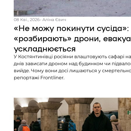
08 Кві., 2026
- Аліна Євич
«Не можу покинути сусіда»:
«розбирають» дрони, евакуа
ускладнюється
У Костянтинівці росіяни влаштовують сафарі на
днів зависати дроном над будинком чи підвалом
вийде. Чому вони досі лишаються у смертельно 
репортажі Frontliner.