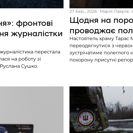
27 Бер., 2026
- Марія Лаврів
-
Щодня на поро
я»: фронтові
проводжає поле
ня журналістки
Настоятель храму Тарас 
переодягнутися з червоно
ї журналістика перестала
зустрічатиме полеглого на
ася на роботу зі
похорону присутні репорт
 Руслана Сушко.