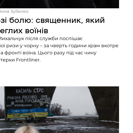
 Анна Зубенко
зі болю: священник, який
глих воїнів
Михальчук після служби поспішає
ї ризи у чорну – за чверть години храм вкотре
 фронті воїна. Цього разу під час чину
ерки Frontliner.