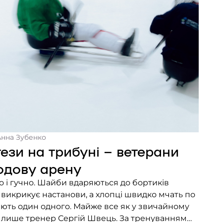
Анна Зубенко
зи на трибуні – ветерани
одову арену
о і гучно. Шайби вдаряються до бортиків
 викрикує настанови, а хлопці швидко мчать по
ають один одного. Майже все як у звичайному
ут лише тренер Сергій Швець. За тренуванням