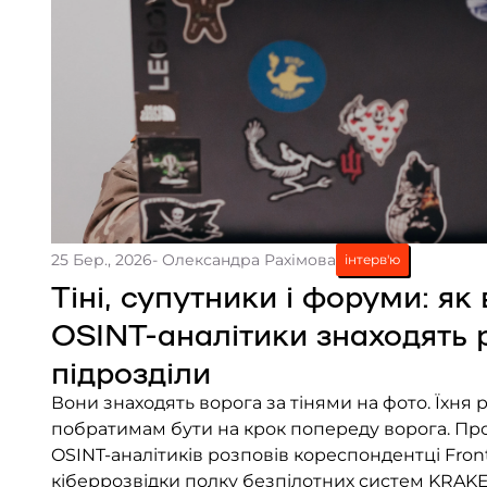
25 Бер., 2026
- Олександра Рахімова
інтерв'ю
Тіні, супутники і форуми: як 
OSINT-аналітики знаходять р
підрозділи
Вони знаходять ворога за тінями на фото. Їхня робота дозволяє
побратимам бути на крок попереду ворога. Про ц
OSINT-аналітиків розповів кореспондентці Frontl
кіберрозвідки полку безпілотних систем KRAKE