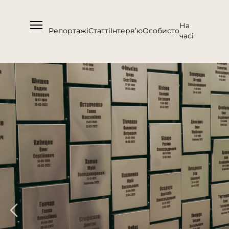
На
Репортажі
Статті
Інтерв’ю
Особисто
часі
Про нас
Підтримати
Команда
Контакти
Співпраця
Медіакіт
Партнери проєкту та подяка
Редакційна політика | Копірайт
Документи