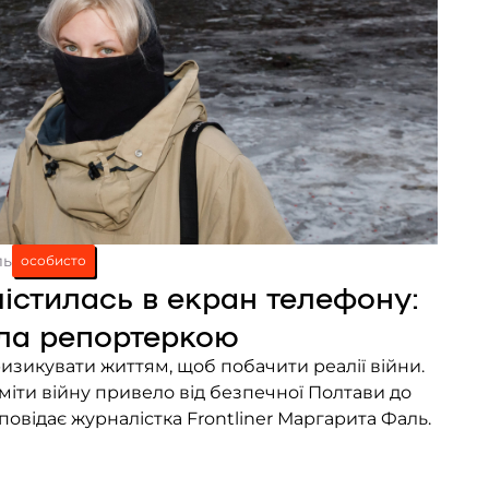
ль
особисто
містилась в екран телефону:
ала репортеркою
изикувати життям, щоб побачити реалії війни.
міти війну привело від безпечної Полтави до
повідає журналістка Frontliner Маргарита Фаль.