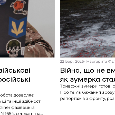
22 Бер., 2026
- Маргарита Фа
військові
Війна, що не в
осійські
як зумерка ст
Тривожні зумери готові р
Про те, як бажання зрозу
репортажів з фронту, роз
і та інші здібності
iner фахівець із
N 1654, сержант на