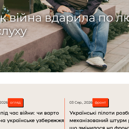
убчак
ого Рогу: як батько-
ня сина
 2026
огляд
03 Сер., 2026
фронт
під час війни: чи варто
Українські пілоти роз
 на українське узбережжя
механізований штурм 
що змінилося на фронт