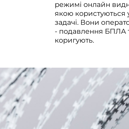
режимі онлайн видно
якою користуються ук
задачі. Вони операто
- подавлення БПЛА т
коригують.