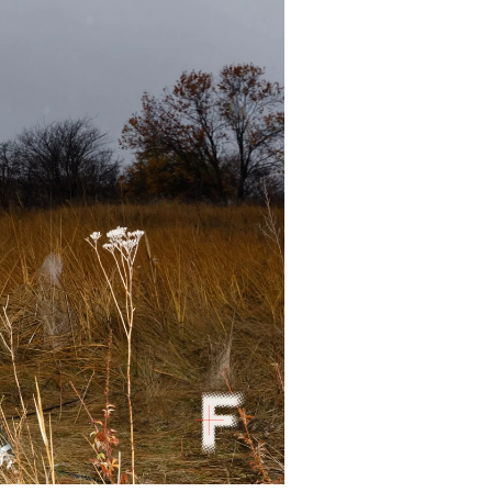
року. Михайло Палінчак / Frontliner