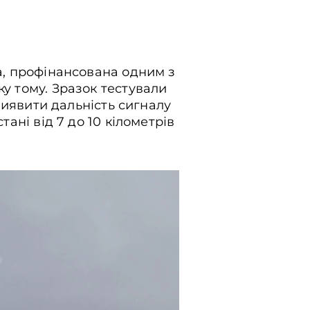
ва, профінансована одним з
у тому. Зразок тестували
 виявити дальність сигналу
тані від 7 до 10 кілометрів