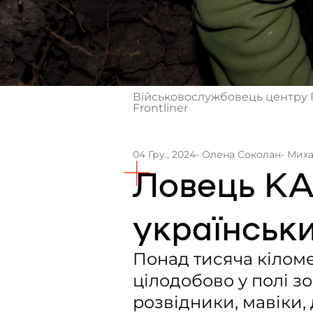
Військовослужбовець центру ПД
Frontliner
04 Гру., 2024
- Олена Соколан
- Мих
Ловець КА
українськ
Понад тисяча кіломе
цілодобово у полі зо
розвідники, мавіки, 