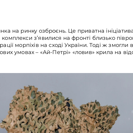
инка на ринку озброєнь. Це приватна ініціати
 комплекси з’явилися на фронті близько піврок
рації морпіхів на сході України. Тоді ж змогли
ових умовах – «Ай-Петрі» «ловив» крила на відс