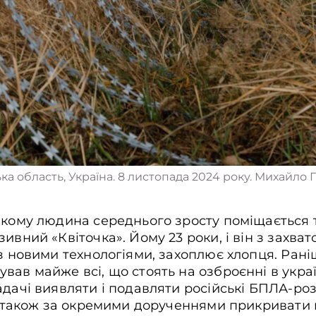
а область, Україна. 8 листопада 2024 року. Михайло Па
якому людина середнього зросту поміщається 
ивний «Квіточка». Йому 23 роки, і він з захва
 з новими технологіями, захоплює хлопця. Ран
ав майже всі, що стоять на озброєнні в україн
адачі виявляти і подавляти російські БПЛА-ро
 а також за окремими дорученнями прикривати п