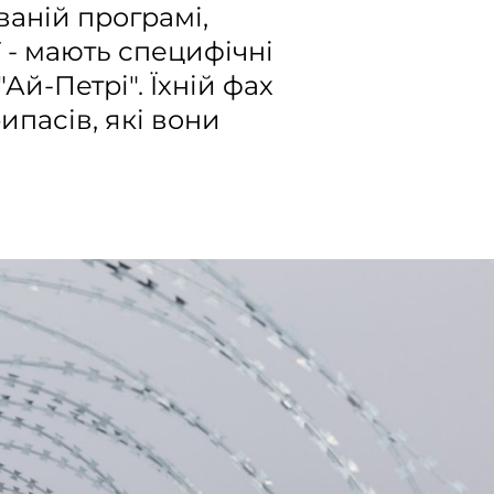
ваній програмі,
ї - мають специфічні
Ай-Петрі". Їхній фах
ипасів, які вони