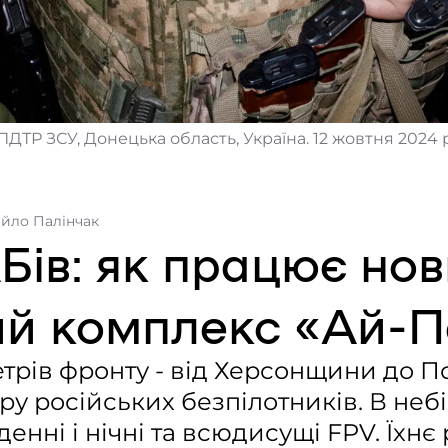
ТР ЗСУ, Донецька область, Україна. 12 жовтня 2024 р
айло Палінчак
Бів: як працює но
ий комплекс «Ай-П
трів фронту - від Херсонщини до П
ру російських безпілотників. В небі
денні і нічні та всюдисущі FPV. Їхн