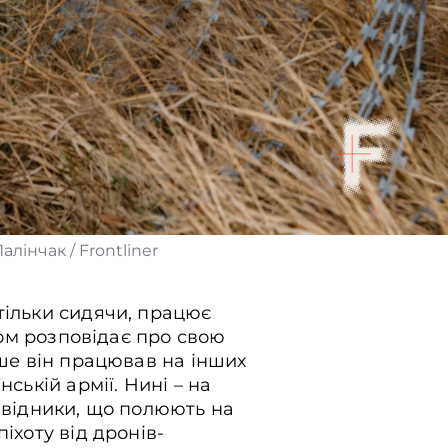
лінчак / Frontliner
тільки сидячи, працює
том розповідає про свою
іше він працював на інших
ській армії. Нині – на
звідники, що полюють на
іхоту від дронів-