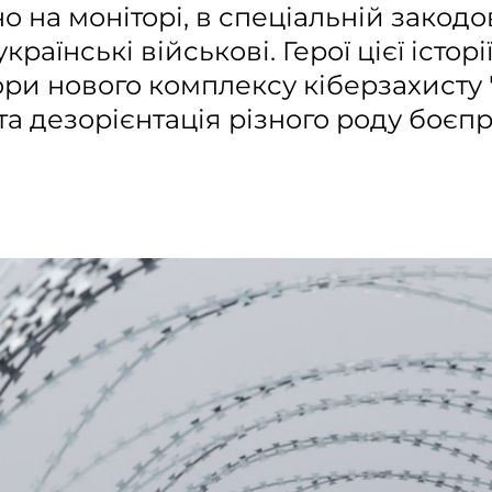
 на моніторі, в спеціальній закодо
раїнські військові. Герої цієї історі
ри нового комплексу кіберзахисту "
а дезорієнтація різного роду боєпр