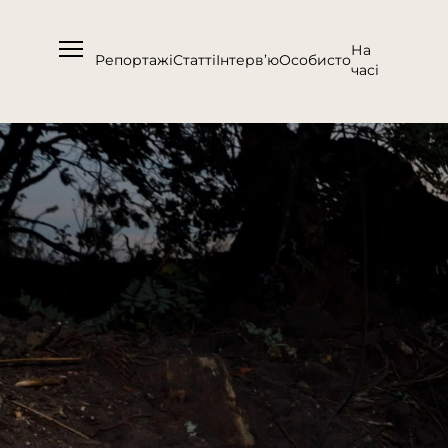
На
Репортажі
Статті
Інтерв’ю
Особисто
часі
Про нас
Підтримати
Команда
Контакти
Співпраця
Медіакіт
Партнери проєкту та подяка
Редакційна політика | Копірайт
Документи