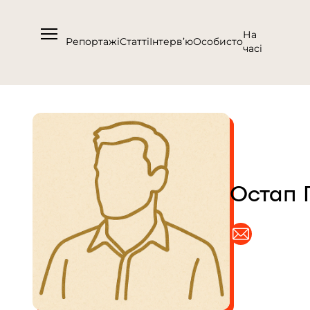
На
Репортажі
Статті
Інтерв’ю
Особисто
часі
Про нас
Підтримати
Команда
Остап 
Контакти
Співпраця
Медіакіт
Партнери проєкту та подяка
Редакційна політика | Копірайт
Документи