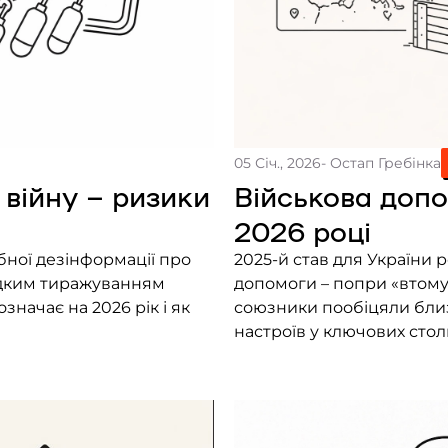
05 Січ., 2026
- Остап Гребінка
 війну – ризики
Військова допо
2026 році
бної дезінформації про
2025-й став для України 
видким тиражуванням
допомоги – попри «втому»
начає на 2026 рік і як
союзники пообіцяли близ
настроїв у ключових стол
допомоги.