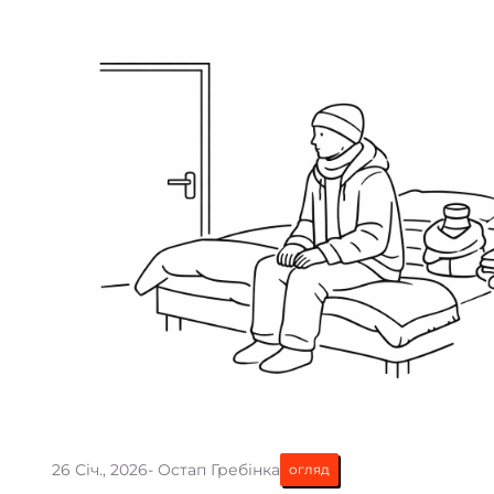
26 Січ., 2026
- Остап Гребінка
огляд