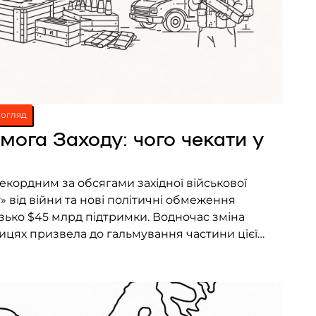
огляд
мога Заходу: чого чекати у
рекордним за обсягами західної військової
 від війни та нові політичні обмеження
ько $45 млрд підтримки. Водночас зміна
ицях призвела до гальмування частини цієї