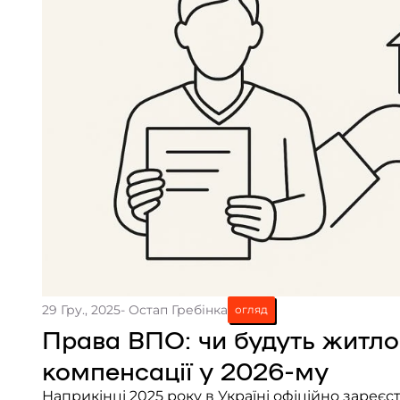
29 Гру., 2025
- Остап Гребінка
огляд
Права ВПО: чи будуть житло,
компенсації у 2026-му
Наприкінці 2025 року в Україні офіційно зареє