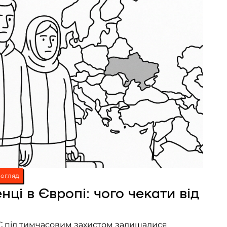
огляд
нці в Європі: чого чекати від
ЄС під тимчасовим захистом залишалися