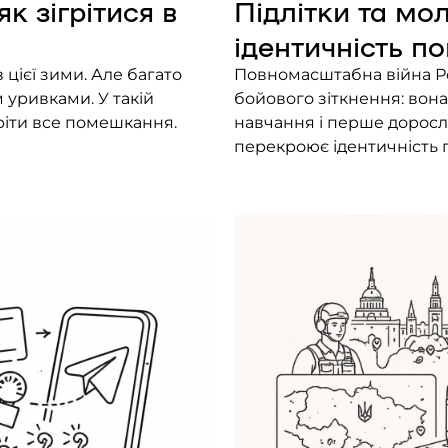
к зігрітися в
Підлітки та мо
ідентичність п
цієї зими. Але багато
Повномасштабна війна Рос
 уривками. У такій
бойового зіткнення: вона 
ріти все помешкання.
навчання і перше доросле
перекроює ідентичність пі