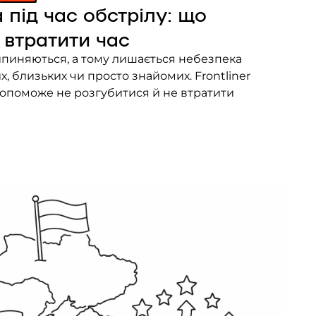
під час обстрілу: що
 втратити час
рипиняються, а тому лишається небезпека
х, близьких чи просто знайомих. Frontliner
 допоможе не розгубитися й не втратити