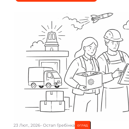
23 Лют., 2026
- Остап Гребінка
огляд