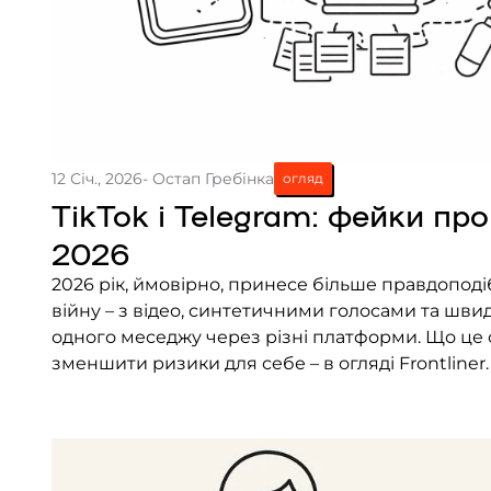
12 Січ., 2026
- Остап Гребінка
огляд
TikTok і Telegram: фейки про
2026
2026 рік, ймовірно, принесе більше правдоподі
війну – з відео, синтетичними голосами та ш
одного меседжу через різні платформи. Що це оз
зменшити ризики для себе – в огляді Frontliner.