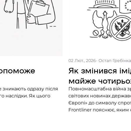
02 Лют., 2026
- Остап Гребінка
допоможе
Як змінився імі
майже чотирьох
 зникають одразу після
Повномасштабна війна зр
го наслідки. Як цього
світових новинах державо
Європі» до символу спрот
Frontliner пояснює, яким
року.