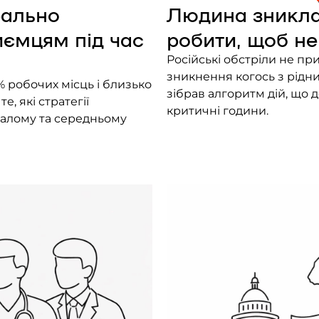
еально
Людина зникла 
иємцям під час
робити, щоб не
Російські обстріли не п
зникнення когось з рідни
% робочих місць і близько
зібрав алгоритм дій, що
е, які стратегії
критичні години.
малому та середньому