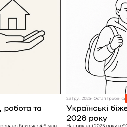
23 Гру., 2025
- Остап Гребінка
 робота та
Українські біже
2026 року
стровано близько 4,6 млн
Наприкінці 2025 року в 