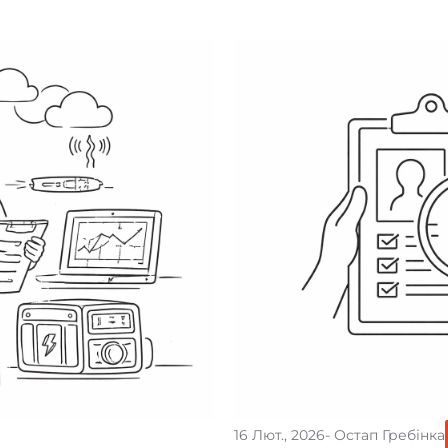
16 Лют., 2026
- Остап Гребінка