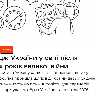
огляд
дж України у світі після
 років великої війни
обила Україну однією з найвпізнаваніших у
ю, яка пройшла шлях від «країни десь у Східній
иву й тесту на принциповість для партнерів.
 сформувався образ України на початок 2026