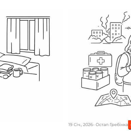
19 Січ., 2026
- Остап Гребінка