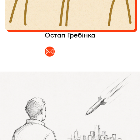
Контакти
Співпраця
Остап Гребінка
Медіакіт
Партнери проєкту та подяка
Редакційна політика | Копірайт
Документи