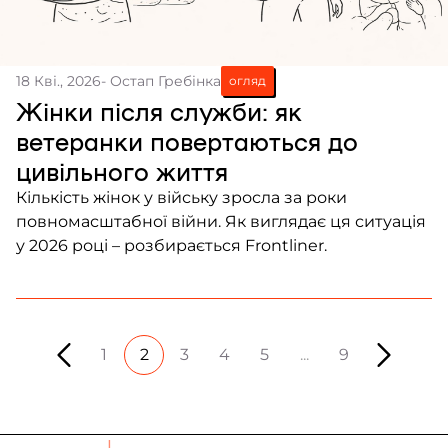
18 Кві., 2026
- Остап Гребінка
огляд
Жінки після служби: як
ветеранки повертаються до
цивільного життя
Кількість жінок у війську зросла за роки
повномасштабної війни. Як виглядає ця ситуація
у 2026 році – розбирається Frontliner.
1
2
3
4
5
...
9