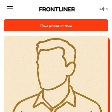
UA
EN
Підтримати нас
Репортажі
Підтримати нас
Статті
Інтерв’ю
Особисто
На часі
Про нас
Підтримати
Команда