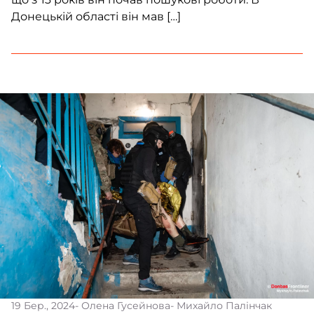
Донецькій області він мав […]
19 Бер., 2024
- Олена Гусейнова
- Михайло Палінчак