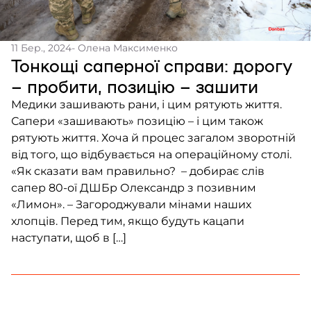
11 Бер., 2024
- Олена Максименко
Тонкощі саперної справи: дорогу
– пробити, позицію – зашити
Медики зашивають рани, і цим рятують життя.
Сапери «зашивають» позицію – і цим також
рятують життя. Хоча й процес загалом зворотній
від того, що відбувається на операційному столі.
«Як сказати вам правильно? – добирає слів
сапер 80-ої ДШБр Олександр з позивним
«Лимон». – Загороджували мінами наших
хлопців. Перед тим, якщо будуть кацапи
наступати, щоб в […]