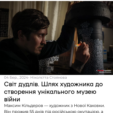
04 Бер., 2024
- Ніколєтта Стоянова
Світ дудлів. Шлях художника до
створення унікального музею
війни
Максим Кільдеров — художник з Нової Каховки.
Він прожив 55 днів під російською окупацією, а