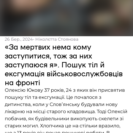
26 Бер., 2024
- Ніколєтта Стоянова
«За мертвих нема кому
заступитися, тож за них
заступаюся я». Пошук тіл й
ексгумація військовослужбовців
на фронті
Олексію Юкову 37 років, 24 з яких він присвятив
пошуку тіл та ексгумації. Це почалося з
дитинства, коли у Словʼянську будували нову
лікарню на місці старого кладовища. Тоді Олексій
побачив, як будівельники викопують скелети зі
старих могил. Хлопчика це на стільки вразило,
що з 13 років він почав пошукові роботи. В