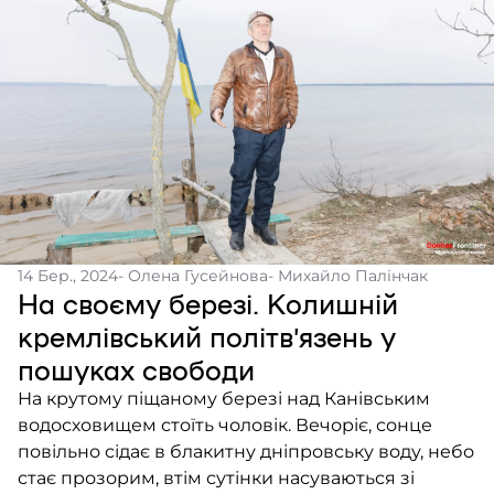
14 Бер., 2024
- Олена Гусейнова
- Михайло Палінчак
На своєму березі. Колишній
кремлівський політв’язень у
пошуках свободи
На крутому піщаному березі над Канівським
водосховищем стоїть чоловік. Вечоріє, сонце
повільно сідає в блакитну дніпровську воду, небо
стає прозорим, втім сутінки насуваються зі