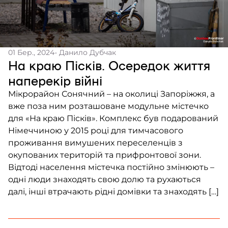
01 Бер., 2024
- Данило Дубчак
На краю Пісків. Осередок життя
наперекір війні
Мікрорайон Сонячний – на околиці Запоріжжя, а
вже поза ним розташоване модульне містечко
для «На краю Пісків». Комплекс був подарований
Німеччиною у 2015 році для тимчасового
проживання вимушених переселенців з
окупованих територій та прифронтової зони.
Відтоді населення містечка постійно змінюють –
одні люди знаходять свою долю та рухаються
далі, інші втрачають рідні домівки та знаходять […]