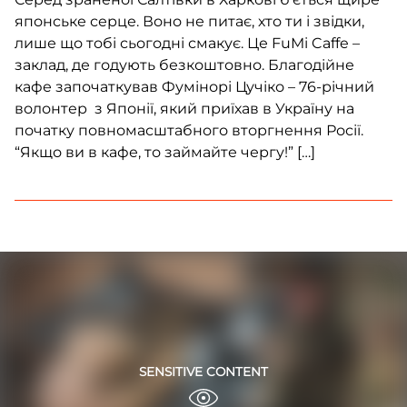
японське серце. Воно не питає, хто ти і звідки,
лише що тобі сьогодні смакує. Це FuMi Caffe –
заклад, де годують безкоштовно. Благодійне
кафе започаткував Фумінорі Цучіко – 76-річний
волонтер з Японії, який приїхав в Україну на
початку повномасштабного вторгнення Росії.
“Якщо ви в кафе, то займайте чергу!” […]