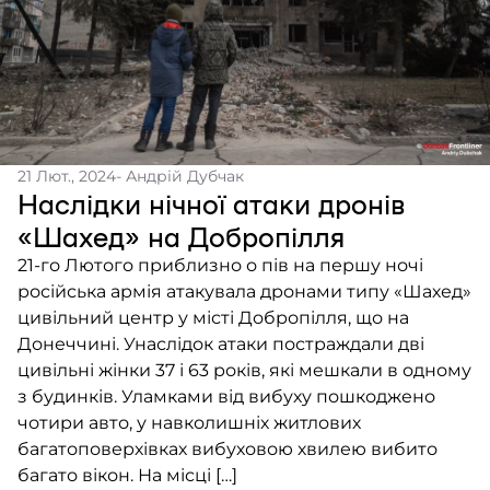
21 Лют., 2024
- Андрій Дубчак
Наслідки нічної атаки дронів
«Шахед» на Добропілля
21-го Лютого приблизно о пів на першу ночі
російська армія атакувала дронами типу «Шахед»
цивільний центр у місті Добропілля, що на
Донеччині. Унаслідок атаки постраждали дві
цивільні жінки 37 і 63 років, які мешкали в одному
з будинків. Уламками від вибуху пошкоджено
чотири авто, у навколишніх житлових
багатоповерхівках вибуховою хвилею вибито
багато вікон. На місці […]