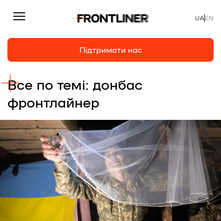
UA
EN
Підтримати нас
Все по темі: донбас
Репортажі
Підтримати нас
фронтлайнер
Статті
Інтерв’ю
Особисто
На часі
Про нас
Підтримати
Команда