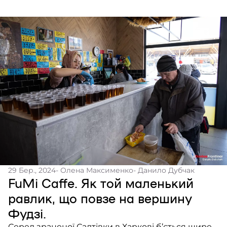
29 Бер., 2024
- Олена Максименко
- Данило Дубчак
FuMi Caffe. Як той маленький
равлик, що повзе на вершину
Фудзі.
Серед зраненої Салтівки в Харкові б’ється щире