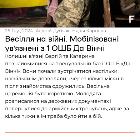
Контакти
Співпраця
26 Гру., 2024
- Андрій Дубчак
- Надія Карпова
Медіакіт
Весілля на війні. Мобілізовані
Партнери проєкту та подяка
увʼязнені з 1 ОШБ Да Вінчі
Редакційна політика | Копірайт
Колишні в'язні Сергій та Катерина
познайомилися на тренувальній базі 1ОШБ «Да
Документи
Вінчі». Вони почали зустрічатися настільки,
наскільки їм дозволяли, і через кілька місяців
після знайомства одружились. Весільна
церемонія була короткою. Молодята
розписалися на державних документах і
повернулися до армійських тренувань, адже за
кілька тижнів їм треба було йти в бій.