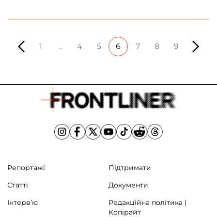
1
...
4
5
6
7
8
9
Репортажі
Підтримати
Статті
Документи
Інтерв’ю
Редакційна політика |
Копірайт