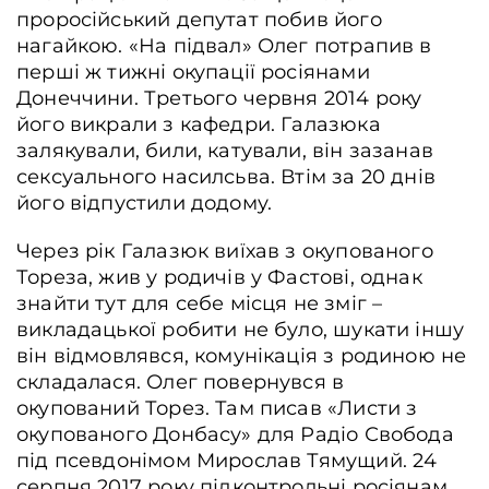
проросійський депутат побив його
нагайкою. «На підвал» Олег потрапив в
перші ж тижні окупації росіянами
Донеччини. Третього червня 2014 року
його викрали з кафедри. Галазюка
залякували, били, катували, він зазанав
сексуального насилсьва. Втім за 20 днів
його відпустили додому.
Через рік Галазюк виїхав з окупованого
Тореза, жив у родичів у Фастові, однак
знайти тут для себе місця не зміг –
викладацької робити не було, шукати іншу
він відмовлявся, комунікація з родиною не
складалася. Олег повернувся в
окупований Торез. Там писав «Листи з
окупованого Донбасу» для Радіо Свобода
під псевдонімом Мирослав Тямущий. 24
серпня 2017 року підконтрольні росіянам