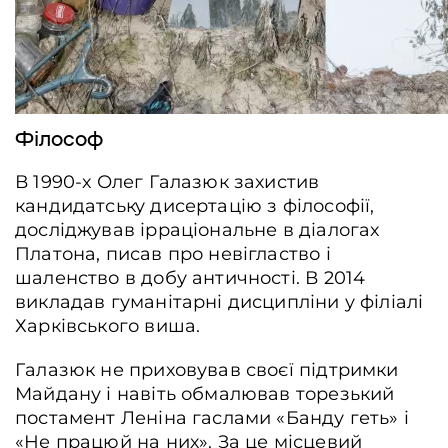
Філософ
В 1990-х Олег Галазюк захистив
кандидатську дисертацію з філософії,
досліджував ірраціональне в діалогах
Платона, писав про невігластво і
шаленство в добу античності. В 2014
викладав гуманітарні дисципліни у філіалі
Харківського виша.
Галазюк не приховував своєї підтримки
Майдану і навіть обмалював торезький
постамент Леніна гаслами «Банду геть» і
«Не працюй на них». За це місцевий