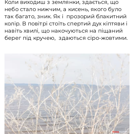
Коли виходиш з землянки, здається, що
небо стало нижчим, а кисень, якого було
так багато, зник. Як і прозорий блакитний
колір. В повітрі стоїть спертий дух кіптяви і
навіть хвилі, що накочуються на піщаний
берег під кручею, здаються сіро-жовтими.