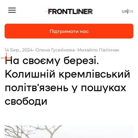
UA
EN
Підтримати нас
14 Бер., 2024
- Олена Гусейнова
- Михайло Палінчак
На своєму березі.
Репортажі
Підтримати нас
Статті
Колишній кремлівський
Інтерв’ю
політв’язень у пошуках
Особисто
свободи
На часі
Про нас
Підтримати
Команда