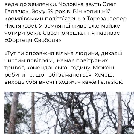
веде до землянки. Чоловіка звуть Олег
Галазюк, йому 59 років. Він колишній
кремлівський політв’язень з Тореза (тепер
Чистякове). У землянці живе вже майже
чотири роки. Своє помешкання називає
«Фортеця Свобода».
«Тут ти справжня вільна людини, дихаєш
чистим повітрям, немає повітряних
тривог, коменданської годину. Можеш
робити те, що тобі заманеться. Хочеш,
виходь собі вночі і ходи», – каже Галазюк.