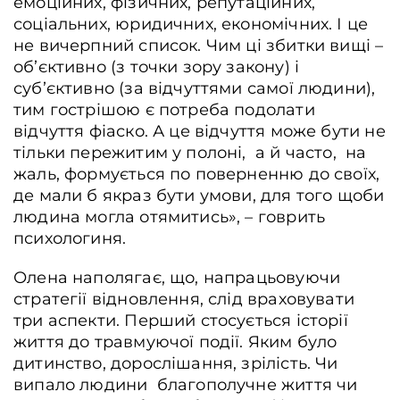
емоційних, фізичних, репутаційних,
соціальних, юридичних, економічних. І це
не вичерпний список. Чим ці збитки вищі –
обʼєктивно (з точки зору закону) і
субʼєктивно (за відчуттями самої людини),
тим гострішою є потреба подолати
відчуття фіаско. А це відчуття може бути не
тільки пережитим у полоні, а й часто, на
жаль, формується по поверненню до своїх,
де мали б якраз бути умови, для того щоби
людина могла отямитись», – говрить
психологиня.
Олена наполягає, що, напрацьовуючи
стратегії відновлення, слід враховувати
три аспекти. Перший стосується історії
життя до травмуючої події. Яким було
дитинство, дорослішання, зрілість. Чи
випало людини благополучне життя чи