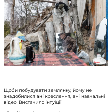
Щоби побудувати землянку, йому не
знадобилися ані креслення, ані навчальні
відео. Вистачило інтуїції.