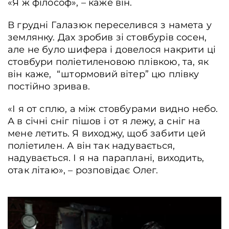
«Я ж філософ», – каже він.
В грудні Галазюк переселився з намета у
землянку. Дах зробив зі стовбурів сосен,
але не було шифера і довелося накрити ці
стовбури поліетиленовою плівкою, та, як
він каже, “штормовий вітер” цю плівку
постійно зривав.
«І я от сплю, а між стовбурами видно небо.
А в січні сніг пішов і от я лежу, а сніг на
мене летить. Я виходжу, щоб забити цей
поліетилен. А він так надувається,
надувається. І я на параплані, виходить,
отак літаю», – розповідає Олег.