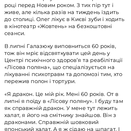
році перед Новим роком. З тих пір тут і
живе, але кілька разів на тиждень їздить
до столиці. Олег лікує в Києві зуби і ходить
в кінотеатр «Жовтень» на безкоштовні
сеанси.
В липні Галазюку виповниться 60 років,
тож він мріє відсвяткувати цей день у
Центрі психічного здоров’я та реабілітації
«Лісова поляна», що спеціалізується на
лікуванні психотравм та допомозі тим, хто
пережив полон і тортури.
«Я дракон. Це мій рік. Мені 60 років. От в
липні я поїду в «Лісову поляну». І буду там
як справжній дракон. У мене тут лежить
халат, я його на смітнику знайшов. Він з
драконами. Справжній шовковий
японський халат. А я ж сідаю на шпагат. І