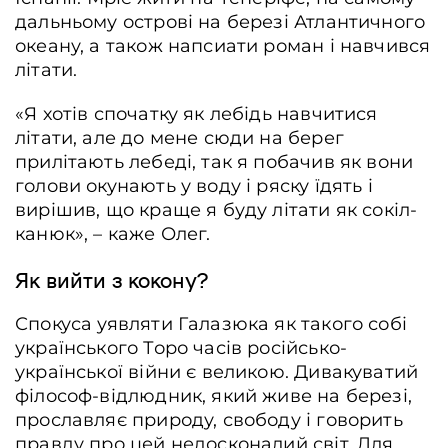
дальньому острові на березі Атлантичного
океану, а також напсиати роман і навчився
літати.
«Я хотів спочатку як лебідь навчитися
літати, але до мене сюди на берег
прилітають лебеді, так я побачив як вони
голови окунають у воду і ряску їдять і
вирішив, що краще я буду літати як сокіл-
канюк», – каже Олег.
Як вийти з кокону?
Спокуса уявляти Галазюка як такого собі
українського Торо часів російсько-
української війни є великою. Дивакуватий
філософ-відлюдник, який живе на березі,
прославляє природу, свободу і говорить
правду про цей недосконалий світ. Для