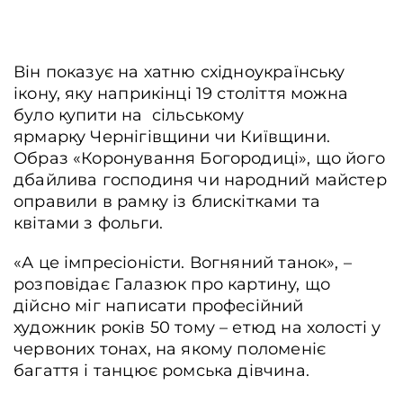
Він показує на хатню східноукраїнську
ікону, яку наприкінці 19 століття можна
було купити на сільському
ярмарку Чернігівщини чи Київщини.
Образ «Коронування Богородиці», що його
дбайлива господиня чи народний майстер
оправили в рамку із блискітками та
квітами з фольги.
«А це імпресіоністи. Вогняний танок», –
розповідає Галазюк про картину, що
дійсно міг написати професійний
художник років 50 тому – етюд на холості у
червоних тонах, на якому поломеніє
багаття і танцює ромська дівчина.