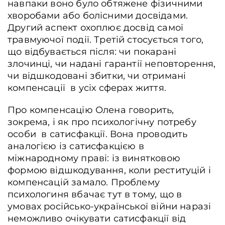
навпаки воно було обтяжене фізичними
хворобами або болісними досвідами.
Другий аспект охоплює досвід самої
травмуючої події. Третій стосується того,
що відбувається після: чи покарані
злочинці, чи надані гарантії неповторення,
чи відшкодовані збитки, чи отримані
компенсації в усіх сферах життя.
Про компенсацію Олена говорить,
зокрема, і як про психологічну потребу
особи в сатисфакції. Вона проводить
аналогією із сатисфакцією в
міжнародному праві: із винятковою
формою відшкодування, коли реституцій і
компенсацій замало. Проблему
психологиня вбачає тут в тому, що в
умовах російсько-української війни наразі
неможливо очікувати сатисфакції від