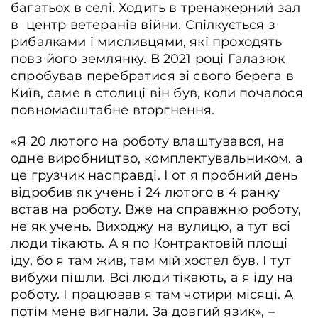
багатьох в селі. Ходить в тренажерний зал
в центр ветеранів війни. Спілкується з
рибалками і мисливцями, які проходять
повз його землянку. В 2021 році Галазюк
спробував перебратися зі свого берега в
Київ, саме в столиці він був, коли почалося
повномасштабне вторгнення.
«Я 20 лютого на роботу влаштувався, на
одне виробництво, комплектувальником. а
це грузчик насправді. І от я пробний день
відробив як учень і 24 лютого в 4 ранку
встав на роботу. Вже на справжню роботу,
не як учень. Виходжу на вулицю, а тут всі
люди тікають. А я по Контрактовій площі
іду, бо я там жив, там мій хостел був. І тут
вибухи пішли. Всі люди тікають, а я іду на
роботу. І працював я там чотири місяці. А
потім мене вигнали. За довгий язик», –