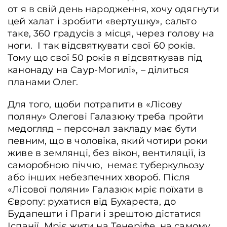
от я в свій день народження, хочу одягнути
цей халат і зробити «вертушку», сальто
таке, 360 градусів з місця, через голову на
ноги. І так відсвяткувати свої 60 років.
Тому що свої 50 років я відсвяткував під
канонаду на Саур-Могилі», – ділиться
планами Олег.
Для того, щоби потрапити в «Лісову
поляну» Олегові Галазюку треба пройти
медогляд – персонал закладу має бути
певним, що в чоловіка, який чотири роки
живе в землянці, без вікон, вентиляції, із
саморобною піччю, немає туберкульозу
або інших небезпечних хвороб. Після
«Лісової поляни» Галазюк мріє поїхати в
Європу: рухатися від Бухареста, до
Будапешти і Праги і зрештою дістатися
Іспанії. Мріє жити на Тенеріфе, на самому