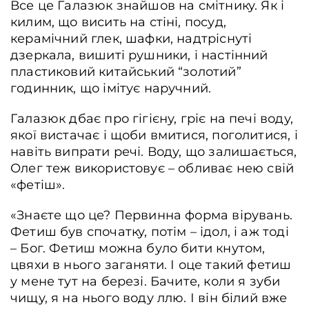
Все це Галазюк знайшов на смітнику. Як і
килим, що висить на стіні, посуд,
керамічний глек, шафки, надтріснуті
дзеркала, вишиті рушники, і настінний
пластиковий китайський “золотий”
годинник, що імітує наручний.
Галазюк дбає про гігієну, гріє на печі воду,
якої вистачає і щоби вмитися, поголитися, і
навіть випрати речі. Воду, що залишається,
Олег теж використовує – обливає нею свій
«фетіш».
«Знаєте що це? Первинна форма вірувань.
Фетиш був спочатку, потім – ідол, і аж тоді
– Бог. Фетиш можна було бити кнутом,
цвяхи в нього заганяти. І оце такий фетиш
у мене тут на березі. Бачите, коли я зуби
чищу, я на нього воду ллю. І він білий вже