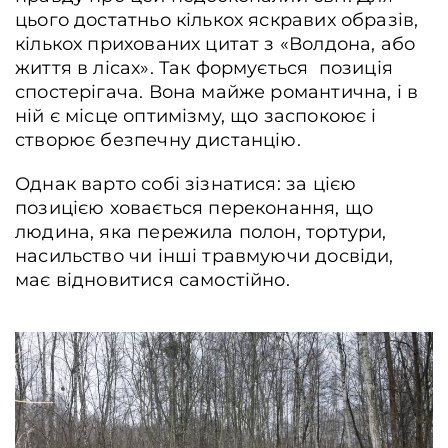
цього достатньо кількох яскравих образів,
кількох прихованих цитат з «Волдона, або
життя в лісах». Так формується позиція
спостерігача. Вона майже романтична, і в
ній є місце оптимізму, що заспокоює і
створює безпечну дистанцію.
Однак варто собі зізнатися: за цією
позицією ховається переконання, що
людина, яка пережила полон, тортури,
насильство чи інші травмуючи досвіди,
має відновитися самостійно.