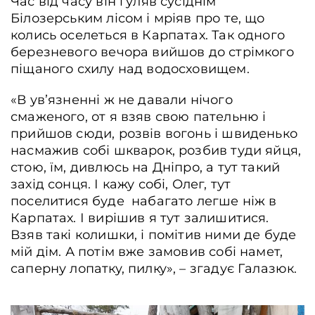
Час від часу він гуляв сусіднім
Білозерським лісом і мріяв про те, що
колись оселеться в Карпатах. Так одного
березневого вечора вийшов до стрімкого
піщаного схилу над водосховищем.
«В увʼязненні ж не давали нічого
смаженого, от я взяв свою пательню і
прийшов сюди, розвів вогонь і швиденько
насмажив собі шкварок, розбив туди яйця,
стою, їм, дивлюсь на Дніпро, а тут такий
захід сонця. І кажу собі, Олег, тут
поселитися буде набагато легше ніж в
Карпатах. І вирішив я тут залишитися.
Взяв такі колишки, і помітив ними де буде
мій дім. А потім вже замовив собі намет,
саперну лопатку, пилку», – згадує Галазюк.