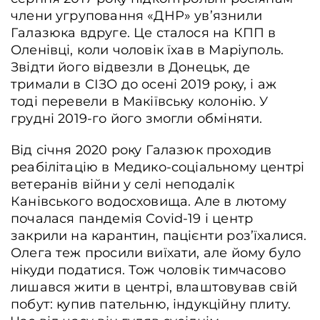
члени угруповання «ДНР» ув’язнили
Галазюка вдруге. Це сталося на КПП в
Оленівці, коли чоловік їхав в Маріуполь.
Звідти його відвезли в Донецьк, де
тримали в СІЗО до осені 2019 року, і аж
тоді перевели в Макіївську колонію. У
грудні 2019-го його змогли обміняти.
Від січня 2020 року Галазюк проходив
реабілітацію в Медико-соціальному центрі
ветеранів війни у селі неподалік
Канівського водосховища. Але в лютому
почалася пандемія Covid-19 і центр
закрили на карантин, пацієнти роз’їхалися.
Олега теж просили виїхати, але йому було
нікуди податися. Тож чоловік тимчасово
лишався жити в центрі, влаштовував свій
побут: купив пательню, індукційну плиту.