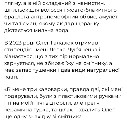
пляму, а в ній складений з намистин,
шпильок для волосся і жовто-блакитного
браслета антропоморфний обрис, амулет
чи талісман, якому як дар щоранку
дістається мильна вода.
В 2023 році Олег Галазюк отримав
стипендію імені Левка Лук’яненка і
зізнається, що з тих пір нормально
харчується, не збирає їжу на смітнику, а
має запас тушенки і два види натуральної
кави.
«В мене три кавоварки, правда дві, які мені
подарували, були з пластиковими ручками
і ті на моїй пічі відгоріли, але третя
керамічна турка, та ціла», – хвалить Олег
ще одну знахідку зі смітника.