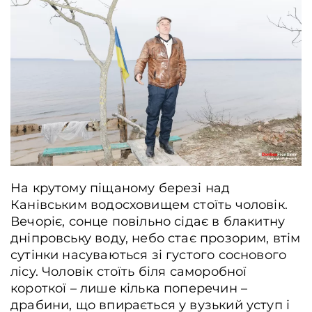
Контакти
Співпраця
Медіакіт
Партнери проєкту та подяка
Редакційна політика | Копірайт
Документи
На крутому піщаному березі над
Канівським водосховищем стоїть чоловік.
Вечоріє, сонце повільно сідає в блакитну
дніпровську воду, небо стає прозорим, втім
сутінки насуваються зі густого соснового
лісу. Чоловік стоїть біля саморобної
короткої – лише кілька поперечин –
драбини, що впирається у вузький уступ і