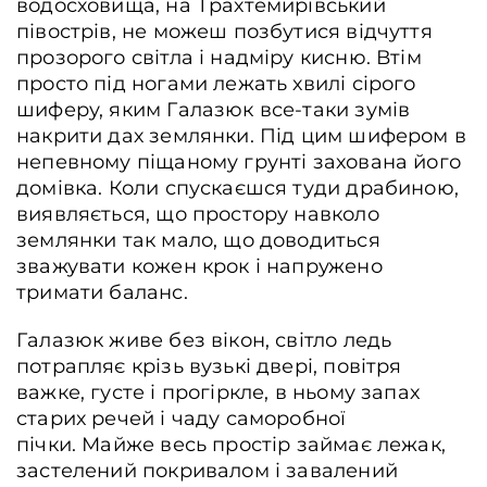
водосховища, на Трахтемирівський
півострів, не можеш позбутися відчуття
прозорого світла і надміру кисню. Втім
просто під ногами лежать хвилі сірого
шиферу, яким Галазюк все-таки зумів
накрити дах землянки. Під цим шифером в
непевному піщаному грунті захована його
домівка. Коли спускаєшся туди драбиною,
виявляється, що простору навколо
землянки так мало, що доводиться
зважувати кожен крок і напружено
тримати баланс.
Галазюк живе без вікон, світло ледь
потрапляє крізь вузькі двері, повітря
важке, густе і прогіркле, в ньому запах
старих речей і чаду саморобної
пічки. Майже весь простір займає лежак,
застелений покривалом і завалений