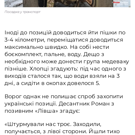
Посадка у транспорт
Іноді до позицій доводиться йти пішки по
3-4 кілометри, переміщатися доводиться
максимально швидко. На собі нести
боєкомплект, пальне, воду. Дещо з
необхідного може донести група медеваку
пізніше. Хлопці згадують: під час одного з
виходів сталося так, що води взяли на 3
дні, а сидіти в окопах довелося 5.
Ворог однак не полишає спроб захопити
українські позиції. Десантник Роман з
позивним «Лівша» згадує:
«Штурмували нас троє. Заходили,
получається, з лівої сторони. Йшли тихо