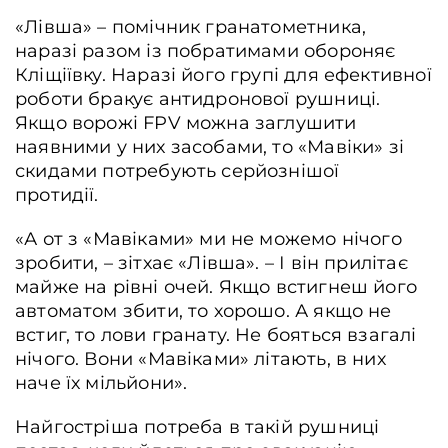
«Лівша» – помічник гранатометника,
наразі разом із побратимами обороняє
Кліщіївку. Наразі його групі для ефективної
роботи бракує антидронової рушниці.
Якщо ворожі FPV можна заглушити
наявними у них засобами, то «Мавіки» зі
скидами потребують серйознішої
протидії.
«А от з «Мавіками» ми не можемо нічого
зробити, – зітхає «Лівша». – І він прилітає
майже на рівні очей. Якщо встигнеш його
автоматом збити, то хорошо. А якщо не
встиг, то лови гранату. Не бояться взагалі
нічого. Вони «Мавіками» літають, в них
наче їх мільйони».
Найгостріша потреба в такій рушниці