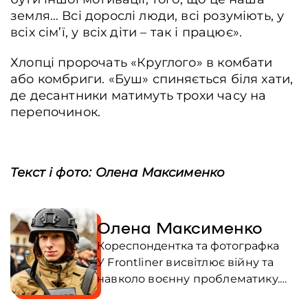
земля… Всі дорослі люди, всі розуміють, у
всіх сім’ї, у всіх діти – так і працює».
Хлопці пророчать «Круглого» в комбати
або комбриги. «Буш» спиняється біля хати,
де десантники матимуть трохи часу на
перепочинок.
Текст i фото: Олена Максименко
Олена Максименко
Кореспондентка та фотографка
У Frontliner висвітлює війну та
навколо воєнну проблематику.
Авторка книжок: поетичні збірки