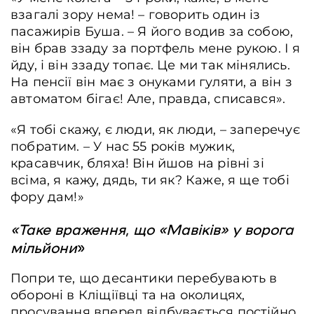
взагалі зору нема! – говорить один із
пасажирів Буша. – Я його водив за собою,
він брав ззаду за портфель мене рукою. І я
йду, і він ззаду топає. Це ми так мінялись.
На пенсії він має з онуками гуляти, а він з
автоматом бігає! Але, правда, списався».
«Я тобі скажу, є люди, як люди, – заперечує
побратим. – У нас 55 років мужик,
красавчик, бляха! Він йшов на рівні зі
всіма, я кажу, дядь, ти як? Каже, я ще тобі
фору дам!»
«Таке враження, що «Мавіків» у ворога
мільйони
»
Попри те, що десантики перебувають в
обороні в Кліщіївці та на околицях,
просування вперед відбувається постійно.