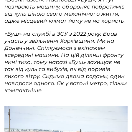
називають машину, обороняє побратимів
Контакти
від куль ціною свого механічного життя,
адже місцевий клімат йому не на користь.
Співпраця
Медіакіт
«Буш» на службі в ЗСУ з 2022 року. Брав
участь у звільненні Харківщини. Ми на
Партнери проєкту та подяка
Донеччині. Спілкуємося з екіпажем
Редакційна політика | Копірайт
всередині машини. На цій ділянці фронту
нині тихо, тому наразі «Буш» захищає не
Документи
так від куль та вибухів, як від поривів
лихого вітру. Сидимо двома рядами, один
навпроти одного. Як у вагоні метро, тільки
компактніше.