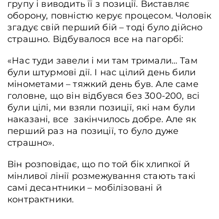
групу і виводить її з позиції. Виставляє
оборону, повністю керує процесом. Чоловік
згадує свій перший бій – тоді було дійсно
страшно. Відбувалося все на пагорбі:
«Нас туди завели і ми там тримали… Там
були штурмові дії. І нас цілий день били
мінометами – тяжкий день був. Але саме
головне, що він відбувся без 300-200, всі
були цілі, ми взяли позиції, які нам були
наказані, все закінчилось добре. Але як
перший раз на позиції, то було дуже
страшно».
Він розповідає, що по той бік хлипкої й
мінливої лінії розмежування стають такі
самі десантники – мобілізовані й
контрактники.