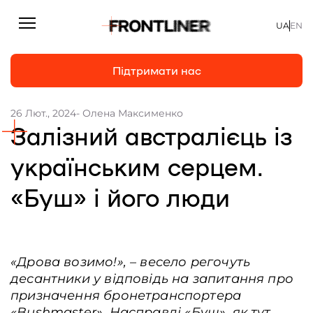
UA
EN
Підтримати нас
26 Лют., 2024
- Олена Максименко
Залізний австралієць із
Репортажі
Підтримати нас
Статті
українським серцем.
Інтерв’ю
«Буш» і його люди
Особисто
На часі
«Дрова возимо!», – весело регочуть
Про нас
десантники у відповідь на запитання про
Підтримати
призначення бронетранспортера
«Bushmaster»
. Насправді «Буш», як тут
Команда