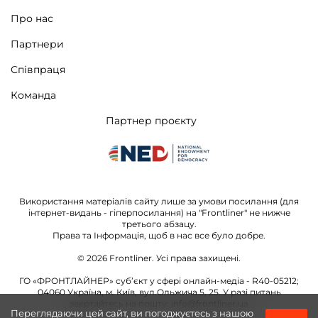
Про нас
Партнери
Співпраця
Команда
Партнер проєкту
Використання матеріалів сайту лише за умови посилання (для
інтернет-видань - гіперпосилання) на "Frontliner" не нижче
третього абзацу.
Права та Інформація, щоб в нас все було добре.
© 2026
Frontliner.
Усі права захищені.
ГО «ФРОНТЛАЙНЕР» суб’єкт у сфері онлайн-медіа - R40-05212;
04060 Україна, м. Київ, вул.Ольжича 5, 25. У разі питань
звертайтесь на пошту:
info@frontliner.ua
Переглядаючи цей сайт, ви погоджуєтесь з нашою