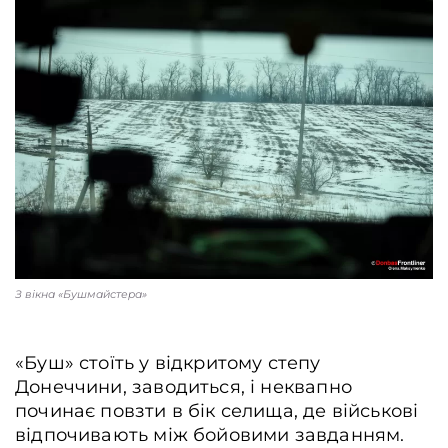
З вікна «Бушмайстера»
«Буш» стоїть у відкритому степу
Донеччини, заводиться, і неквапно
починає повзти в бік селища, де військові
відпочивають між бойовими завданням.