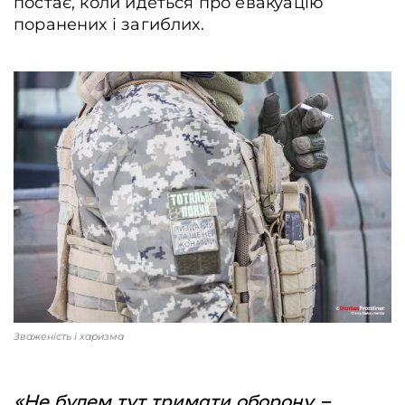
постає, коли йдеться про евакуацію
поранених і загиблих.
Зваженість і харизма
«Не будем тут тримати оборону –