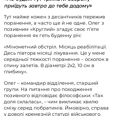
приїдуть завтра до тебе додому
»
Тут майже кожен з десантників пережив
поранення, а часто ще й не одне. Олег з
позивним «Круглий» згадує своє п’яте
поранення як геть буденну річ:
«Мінометний обстріл. Місяць реабілітації.
Десь півтора місяці лікування. Це у мене
середньої тяжкості поранення – осколок в
спину залетів. В діаметрі 2х2, 10 см в
глибину».
Олег – командир відділення, старший
групи. На питання про походження
позивного відповідає філософськи: «Так
доля склалась», – чим викликає хвилю
сміху серед побратимів. Ймовірно, справа
у доволі кремезній статурі військового.