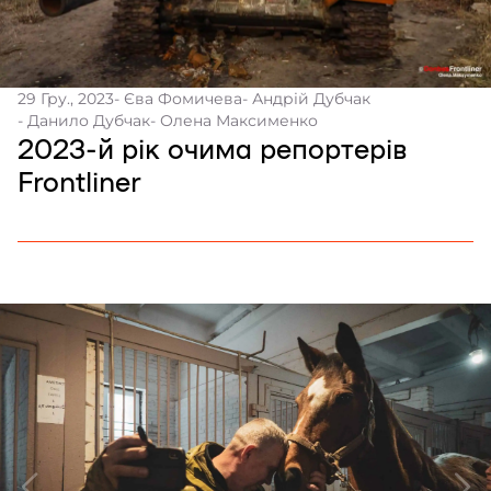
29 Гру., 2023
- Єва Фомичева
- Андрій Дубчак
- Данило Дубчак
- Олена Максименко
2023-й рік очима репортерів
Frontliner