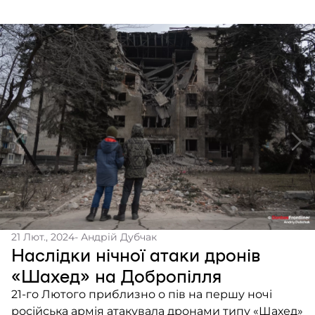
ситуацію повною мірою. Через це місцеві жителі,
кажуть, що відчувають себе покинутими та
забутими. У Сумах […]
21 Лют., 2024
- Андрій Дубчак
Наслідки нічної атаки дронів
«Шахед» на Добропілля
21-го Лютого приблизно о пів на першу ночі
російська армія атакувала дронами типу «Шахед»