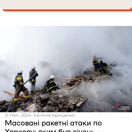
21 Лют., 2024
- Євгеній Єрещенко
Масовані ракетні атаки по
Харкову: яким був січень –