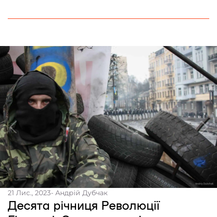
титанічними зусиллями українські військові
продовжують тримати свої рубежі. Водночас, у
тилу триває підготовка рекрутів, що вже
незабаром долучаться до виконання бойових
задач та підсилять оборону. Відбір до 3 окремої
[…]
21 Лис., 2023
- Андрій Дубчак
Десята річниця Революції