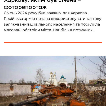
фоторепортаж
Січень 2024 року був важким для Харкова.
Російська армія почала використовувати тактику
залякування цивільного населення та посилила
масовані обстріли міста. Найбільш потужних
ракетних ударів ворог завдав у передсвяткові дні
– 30-го та 31-го грудня 2023 року та 23-го січня
2024. 30-31-го грудня було декілька влучань: по
житлових будинках та великому готелю «Харків-
плаза» в центрі міста. […]