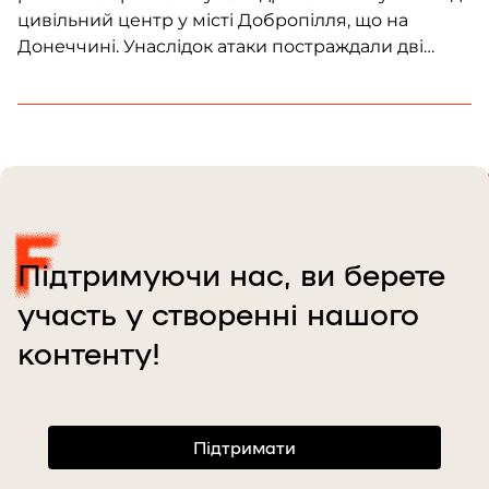
цивільний центр у місті Добропілля, що на
Донеччині. Унаслідок атаки постраждали дві
цивільні жінки 37 і 63 років, які мешкали в одному
з будинків. Уламками від вибуху пошкоджено
чотири авто, у навколишніх житлових
багатоповерхівках вибуховою хвилею вибито
багато вікон. На місці […]
Підтримуючи нас, ви берете
участь у створенні нашого
контенту!
Підтримати