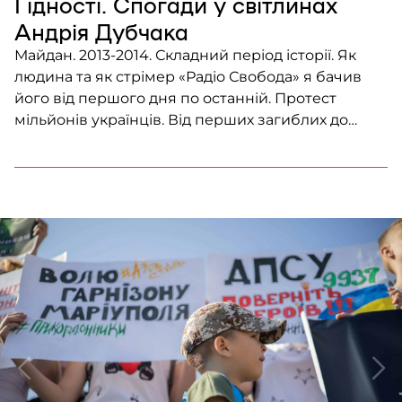
Гідності. Спогади у світлинах
Андрія Дубчака
Майдан. 2013-2014. Складний період історії. Як
людина та як стрімер «Радіо Свобода» я бачив
його від першого дня по останній. Протест
мільйонів українців. Від перших загиблих до
розстрілу Небесної Сотні. Для мене Майдан – це
одночасно і велич, і трагедія українського
суспільства. Наївно було б не бачити з висоти
сьогодення, що саме Майдан був […]