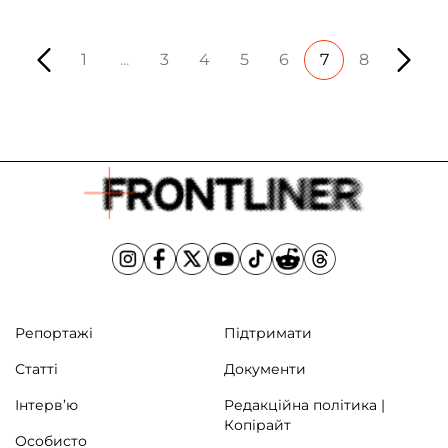
Зеленський нагородив українських захисників,
які потом і кровʼю виборюють українську
1
...
3
4
5
6
7
8
незалежність. Частину нагород було вручено
посмертно – їх […]
Репортажі
Підтримати
Статті
Документи
Інтерв’ю
Редакційна політика |
Копірайт
Особисто