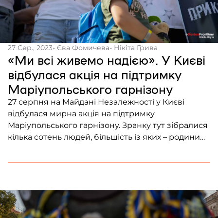
27 Сер., 2023
- Єва Фомичева
- Нікіта Грива
«Ми всі живемо надією». У Києві
відбулася акція на підтримку
Маріупольського гарнізону
27 серпня на Майдані Незалежності у Києві
відбулася мирна акція на підтримку
Маріупольського гарнізону. Зранку тут зібралися
кілька сотень людей, більшість із яких – родини
військовополонених прикордонників, морських
піхотинців, нацгвардійців та інших бійців. Їхні
брати, чоловіки, тати – вже понад 500 днів та
ночей перебувають в російському полоні.
«Кожен ранок, кожен вечір я тебе чекаю. […]