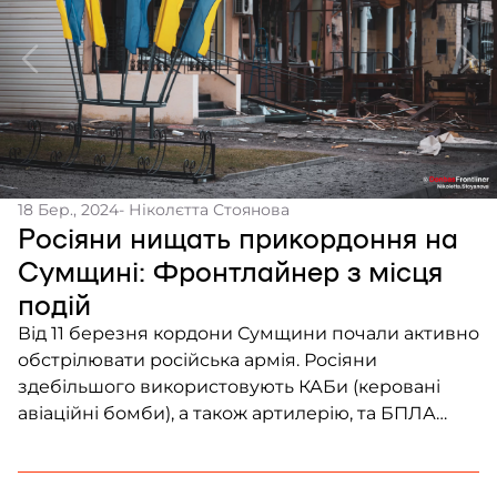
18 Бер., 2024
- Ніколєтта Стоянова
Росіяни нищать прикордоння на
Сумщині: Фронтлайнер з місця
подій
Від 11 березня кордони Сумщини почали активно
обстрілювати російська армія. Росіяни
здебільшого використовують КАБи (керовані
авіаційні бомби), а також артилерію, та БПЛА
“Ланцет”. Протягом тижня десятки українських
сіл зазнали значних руйнувань. Почалася масова
евакуація населення. Медіа не висвітлюють