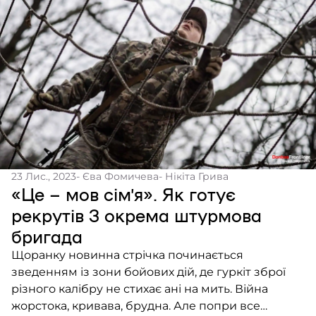
23 Лис., 2023
- Єва Фомичева
- Нікіта Грива
«Це – мов сімʼя». Як готує
рекрутів 3 окрема штурмова
бригада
Щоранку новинна стрічка починається
зведенням із зони бойових дій, де гуркіт зброї
різного калібру не стихає ані на мить. Війна
жорстока, кривава, брудна. Але попри все