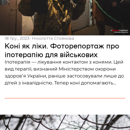
18 Гру., 2023
- Ніколєтта Стоянова
Коні як ліки. Фоторепортаж про
іпотерапію для військових
Іпотерапія — лікування контактом з конями. Цей
вид терапії, визнаний Міністерством охорони
здоровʼя України, раніше застосовували лише до
дітей з інвалідністю. Тепер коні допомагають
лікувати також військовослужбовців, внутрішньо
переміщених осіб та людей з психотравмами й
депресіями. У центрі іпотерапії “Спіріт” методику
лікування на коні, спрямовану на подолання
ПТСР, скеровує психотерапевт. Працівниця
центру, яка проводила екскурсію […]