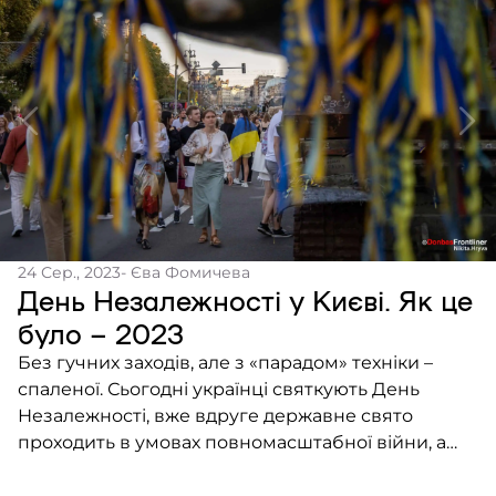
24 Сер., 2023
- Єва Фомичева
День Незалежності у Києві. Як це
було – 2023
Без гучних заходів, але з «парадом» техніки –
спаленої. Сьогодні українці святкують День
Незалежності, вже вдруге державне свято
проходить в умовах повномасштабної війни, а
отже – без масових дійств. Зранку на площі біля
Софійського собору Президент Володимир