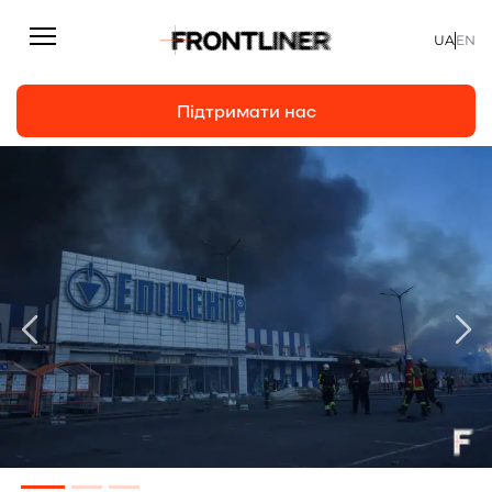
UA
EN
Підтримати нас
Репортажі
Підтримати нас
Статті
Інтерв’ю
Особисто
На часі
Про нас
Підтримати
Команда