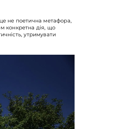
р це не поетична метафора,
ом конкретна дія, що
ичність, утримувати