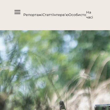
На
Репортажі
Статті
Інтерв’ю
Особисто
часі
Про нас
Підтримати
Команда
Контакти
Співпраця
Медіакіт
Партнери проєкту та подяка
Редакційна політика | Копірайт
Документи