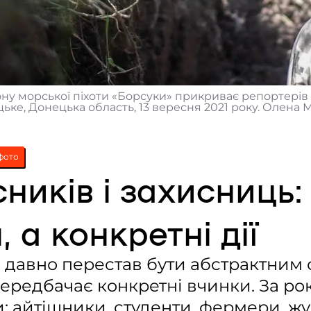
ну морської піхоти «Борсуки» прикриває репортерів Fr
ке, Донецька область, 13 вересня 2021 року. Олена М
фото
ників і захисниць:
 а конкретні дії
в давно перестав бути абстрактним 
ередбачає конкретні вчинки. За ро
: айтішники, студенти, фермери, ж