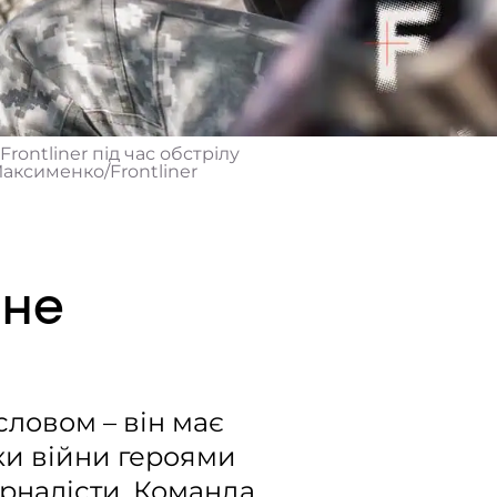
ontliner під час обстрілу
аксименко/Frontliner
 не
словом – він має
ки війни героями
урналісти. Команда