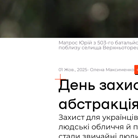
Матрос Юрій з 503-го батальйо
поблизу селища Верхньоторець
01 Жов., 2025
- Олена Максименко
День захис
абстракція,
Захист для українці
людські обличчя й п
стали звичайні люди