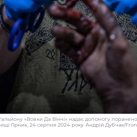
льйону «Вовки Да Вінчі» надає допомогу пораненом
ищі Гірник, 24 серпня 2024 року. Андрій Дубчак/Front