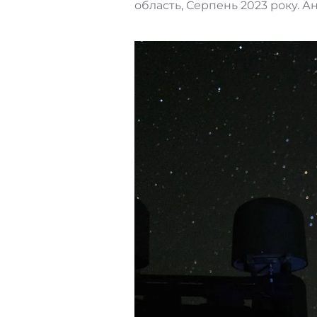
область, Серпень 2023 року. Ан
Матрос Юрій з 503-го баталь
Верхньоторецьке, Донецька о