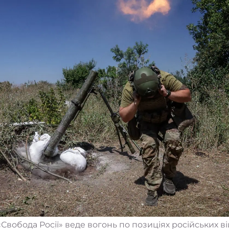
Свобода Росії» веде вогонь по позиціях російських в