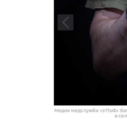
Медик медслужби «УЛЬФ» бата
в сел