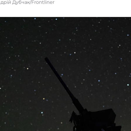
дрій Дубчак/Frontliner
йону морської піхоти «Борсуки» прикриває репортерів
бласть, 13 вересня 2021 року. Олена Максименко/Fron