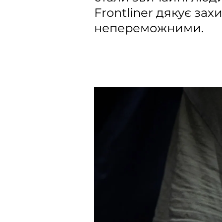
Frontliner дякує за
непереможними.