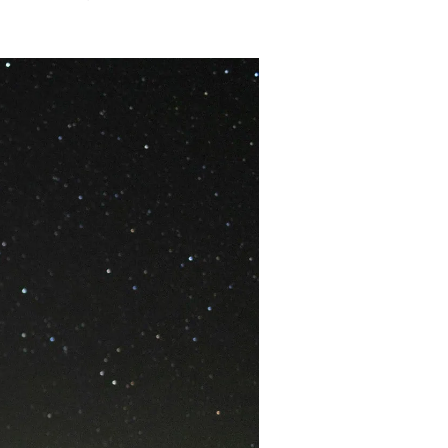
 Frontliner під час обстрілу поблизу селища
tliner