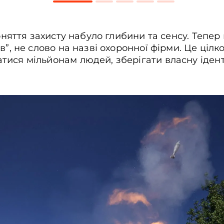
поняття захисту набуло глибини та сенсу. Тепе
в”, не слово на назві охоронної фірми. Це цілк
тися мільйонам людей, зберігати власну ідент