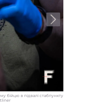
у бійцю в підвалі стабпункту
liner