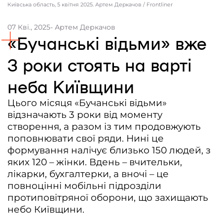
Київcька область, 5 квітня 2025. Артем Деркачов / Frontliner
Контакти
07 Кві., 2025
- Артем Деркачов
Співпраця
«Бучанські відьми» вже
Медіакіт
3 роки стоять на варті
Партнери проєкту та подяка
неба Київщини
Редакційна політика | Копірайт
Цього місяця «Бучанські відьми»
Документи
відзначають 3 роки від моменту
створення, а разом із тим продовжують
поповнювати свої ряди. Нині це
формування налічує близько 150 людей, з
яких 120 – жінки. Вдень – вчительки,
лікарки, бухгалтерки, а вночі – це
повноцінні мобільні підрозділи
протиповітряної оборони, що захищають
небо Київщини.