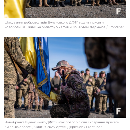
Frontliner
Шикування добровольців Бучанського ДФТГ у день присяги
новобранців. Київcька область, 5 квітня 2025. Артем Деркачов / Frontliner
Новобранка Бучанського ДФТГ цілує прапор після складання присяги.
Київcька область, 5 квітня 2025. Артем Деркачов / Frontliner