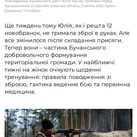
Новобраниця Бучанського ДФТГ Юлія під час пробіжки перед
тренуваннями зі стрільби. Київcька область, 5 квітня 2025. Артем
Деркачов / Frontliner
Ще тиждень тому Юлія, як і решта 12
новобранок, не тримала зброї в руках. Але
все змінилося після складання присяги.
Тепер вони – частина Бучанського
добровольчого формування
територіальної громади. У найближчі
тижні на жінок очікують щоденні
тренування: правила поводження зі
зброєю, тактика ведення бою та первинна
медицина.