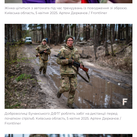
Жінка цілиться з автомата під час тренуувань із поводження зі зброєю.
Київcька область, 5 квітня 2025. Артем Деркачов / Frontliner
Доброволиці Бучанського ДФТГ роблять забіг на дистанції перед
початком стрільб. Київcька область, 5 квітня 2025. Артем Деркачов /
Frontliner