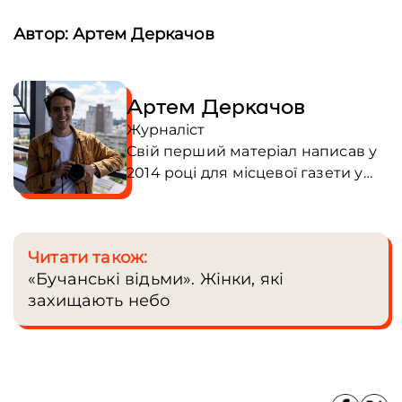
Автор: Артем Деркачов
Артем Деркачов
Журналіст
Свій перший матеріал написав у
2014 році для місцевої газети у
м.Бахмут. Згодом працював на
локальному телеканалі
стрінгером. Закінчив Київський
Читати також:
університет культури та отримав
«Бучанські відьми». Жінки, які
диплом тележурналіста.
захищають небо
Стажувався в команді Genesis у
відділі роботи по контенту
YouTube. Навчався в літній школі
Берліна де вивчав автоматизацію
роботи медіа за допомоги AI.