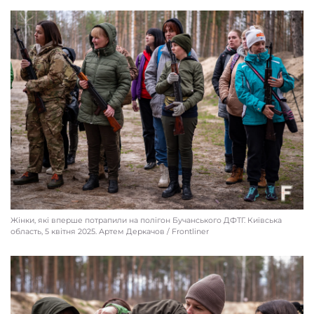
Жінки, які вперше потрапили на полігон Бучанського ДФТГ. Київcька
область, 5 квітня 2025. Артем Деркачов / Frontliner