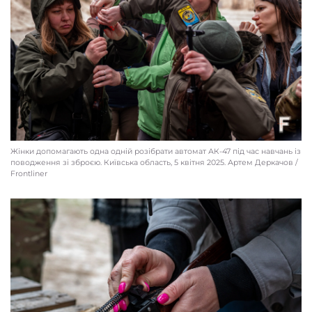
Жінки допомагають одна одній розібрати автомат АК-47 під час навчань із
поводження зі зброєю. Київcька область, 5 квітня 2025. Артем Деркачов /
Frontliner