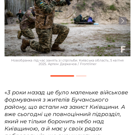
Новобранка під час занять зі стрільби. Київcька область, 5 квітня
2025. Артем Деркачов / Frontliner
«
3 роки назад це було маленьке військове
формування з жителів Бучанського
району, що встали на захист Київщини. А
вже сьогодні це повноцінний підрозділ,
який не тільки боронить небо над
Київщиною, а й має у своїх рядах