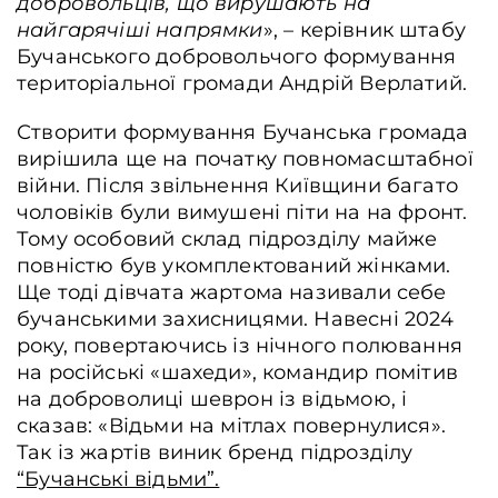
добровольців, що вирушають на
найгарячіші напрямки
», – керівник штабу
Бучанського добровольчого формування
територіальної громади Андрій Верлатий.
Створити формування Бучанська громада
вирішила ще на початку повномасштабної
війни. Після звільнення Київщини багато
чоловіків були вимушені піти на на фронт.
Тому особовий склад підрозділу майже
повністю був укомплектований жінками.
Ще тоді дівчата жартома називали себе
бучанськими захисницями. Навесні 2024
року, повертаючись із нічного полювання
на російські «шахеди», командир помітив
на доброволиці шеврон із відьмою, і
сказав: «Відьми на мітлах повернулися».
Так із жартів виник бренд підрозділу
“Бучанські відьми”.