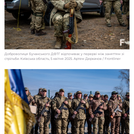
Доброволиця Бучанського ДФТГ відпочиває у перерві між заняттям зі
стрільби. Київcька область, 5 квітня 2025. Артем Деркачов / Frontliner
Новобраниця Бучанського ДФТГ Юлія під час пробіжки перед
тренуваннями зі стрільби. Київcька область, 5 квітня 2025. Артем Деркачов 