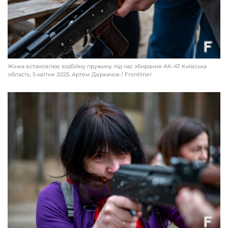
Жінка встановлює відбійну пружину під час збирання АК-47. Київcька
область, 5 квітня 2025. Артем Деркачов / Frontliner
Новобранка Бучанського ДФТГ із манікюром тримає автомат в руках.
Київcька область, 5 квітня 2025. Артем Деркачов / Frontliner