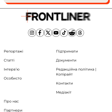
Репортажі
Підтримати
Статті
Документи
Інтерв’ю
Редакційна політика |
Жінки, які вперше потрапили на полігон Бучанського ДФТГ. Київcька
область, 5 квітня 2025. Артем Деркачов / Frontliner
Копірайт
Особисто
Контакти
Медіакіт
Про нас
Партнери