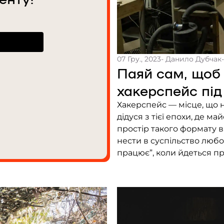
07 Гру., 2023
- Данило Дубчак
Паяй сам, щоб 
хакерспейс під
Хакерспейс — місце, що н
дідуся з тієї епохи, де м
простір такого формату в 
нести в суспільство любо
працює”, коли йдеться про