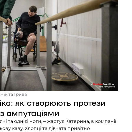
 Нікіта Грива
ніка: як створюють протези
 з ампутаціями
чі та однієї ноги, – жартує Катерина, в компанії
ову каву. Хлопці та дівчата привітно