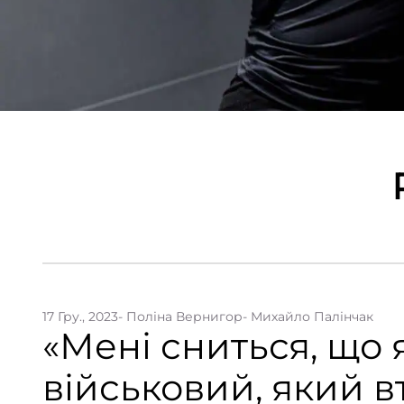
17 Гру., 2023
- Поліна Вернигор
- Михайло Палінчак
«Мені сниться, що 
військовий, який вт