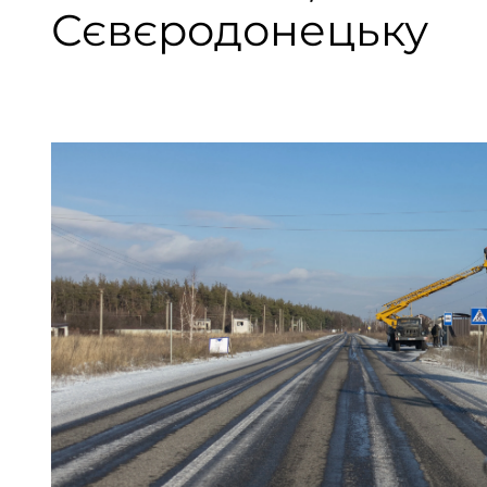
Сєвєродонецьку