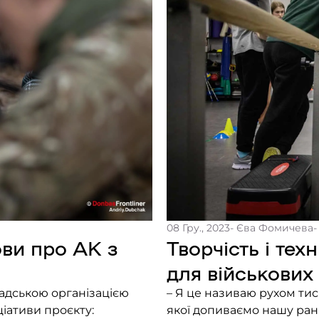
08 Гру., 2023
- Єва Фомичева
-
ови про АК з
Творчість і тех
для військових
мадською організацією
– Я це називаю рухом тися
іативи проєкту:
якої допиваємо нашу ранк