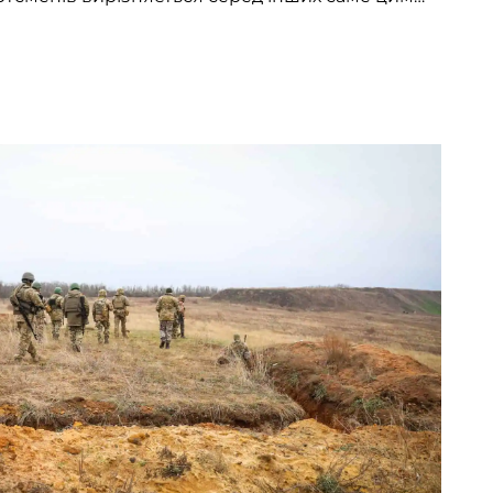
 Це і є Денис. Його кулаки щосили вдаряють
грушу. “Ну як тобі? Сьогодні я прям повний
 виходити краще”, — кремезний чоловʼяга у
ярах […]