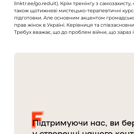
linktr.ee/go.reduit). Крім тренінгу з самозахисту
також щотижневі мистецько-терапевтичні курс
підготовки. Але основним акцентом громадської 
прав жінок в Україні. Керівниця та співзаснов
Требух вважає, що до проблем війни, що зараз і
Підтримуючи нас, ви бе
у створенні нашого конт