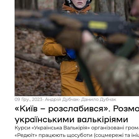
09 Гру., 2023
- Андрій Дубчак
- Данило Дубчак
«Київ – розслабився». Розм
українськими валькіріями
Курси «Українська Валькірія» організовані гро
«Редюїт» працюють щосуботи (соцмережі та ініц