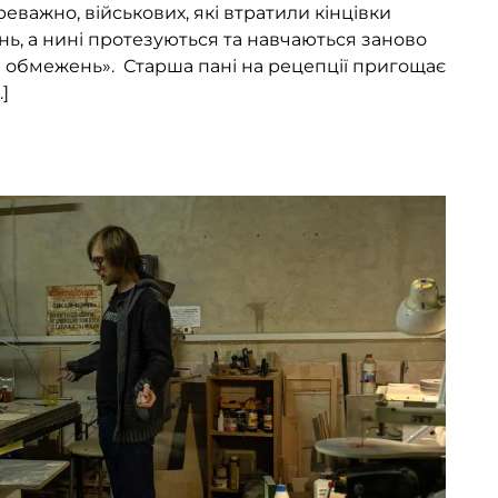
реважно, військових, які втратили кінцівки
нь, а нині протезуються та навчаються заново
ез обмежень». Старша пані на рецепції пригощає
]