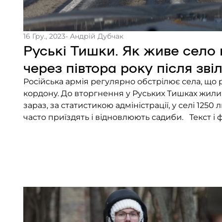
16 Гру., 2023
- Андрій Дубчак
Руські Тишки. Як живе село 
через півтора року після зві
Російська армія регулярно обстрілює села, що
кордону. До вторгнення у Руських Тишках жили 
зараз, за статистикою адміністрації, у селі 1250 
часто приїздять і відновлюють садиби. Текст i 