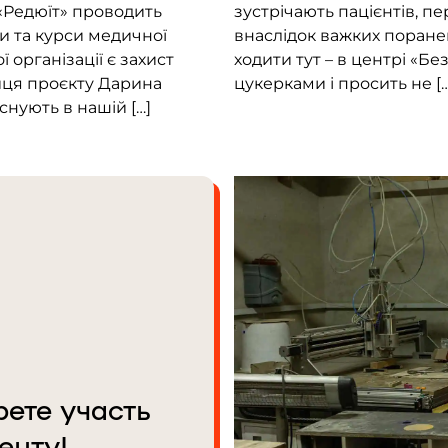
, «Редюїт» проводить
зустрічають пацієнтів, пе
и та курси медичної
внаслідок важких поране
організації є захист
ходити тут – в центрі «Б
ниця проєкту Дарина
цукерками і просить не […
снують в нашій […]
рете участь
енту!