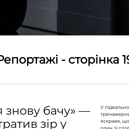
Репортажі - сторінка 1
я знову бачу» —
У підвальн
тренажерний
ратив зір у
яскраве, що
один зі спо