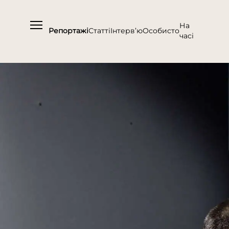
На
Репортажі
Статті
Інтерв’ю
Особисто
часі
Про нас
Підтримати
Команда
Контакти
Співпраця
Медіакіт
Партнери проєкту та подяка
Редакційна політика | Копірайт
Документи