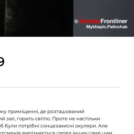
9
ому приміщенні, де розташований
 зал, горить світло. Проте не настільки
б були потрібні сонцезахисні окуляри. Але
ртсменів вирізняється серед інших саме цим