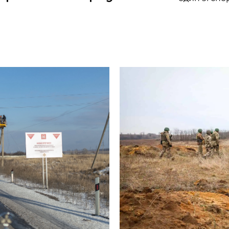
аксесуаром.
боксерську 
сили, стало
темних окул