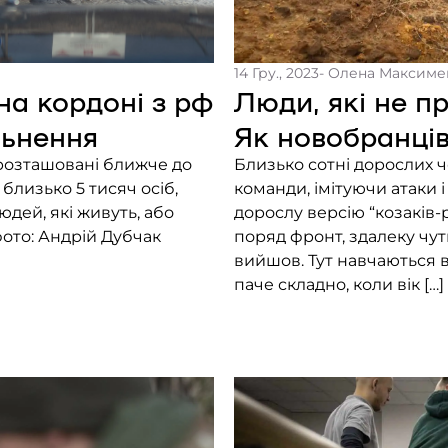
14 Гру., 2023
- Олена Максиме
на кордоні з рф
Люди, які не п
льнення
Як новобранців
 розташовані ближче до
Близько сотні дорослих ч
близько 5 тисяч осіб,
команди, імітуючи атаки 
людей, які живуть, або
дорослу версію “козаків-р
фото: Андрій Дубчак
поряд фронт, здалеку чут
вийшов. Тут навчаються ві
паче складно, коли вік […]