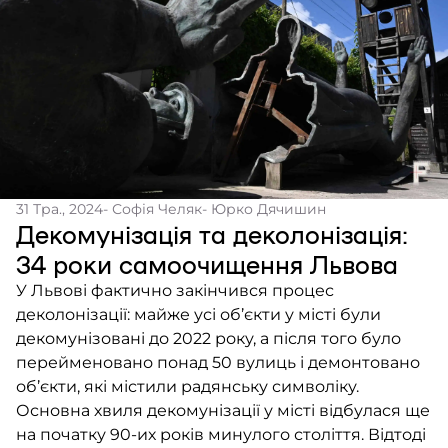
31 Тра., 2024
- Софія Челяк
- Юрко Дячишин
Декомунізація та деколонізація:
34 роки самоочищення Львова
У Львові фактично закінчився процес
деколонізації: майже усі об’єкти у місті були
декомунізовані до 2022 року, а після того було
перейменовано понад 50 вулиць і демонтовано
об’єкти, які містили радянську символіку.
Основна хвиля декомунізації у місті відбулася ще
на початку 90-их років минулого століття. Відтоді