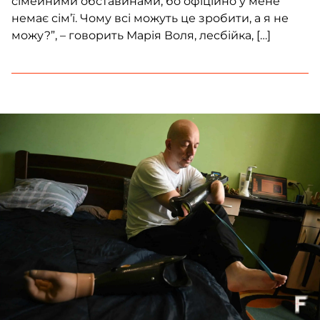
сімейними обставинами, бо офіційно у мене
немає сім’ї. Чому всі можуть це зробити, а я не
можу?”, – говорить Марія Воля, лесбійка, […]