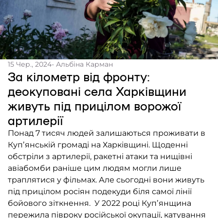
15 Чер., 2024
- Альбіна Карман
За кілометр від фронту:
деокуповані села Харківщини
живуть під прицілом ворожої
артилерії
Понад 7 тисяч людей залишаються проживати в
Купʼянській громаді на Харківщині. Щоденні
обстріли з артилерії, ракетні атаки та нищівні
авіабомби раніше цим людям могли лише
траплятися у фільмах. Але сьогодні вони живуть
під прицілом росіян подекуди біля самої лінії
бойового зіткнення. У 2022 році Купʼянщина
пережила півроку російської окупації, катування