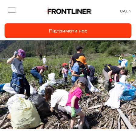
UA
EN
Підтримати нас
Репортажі
Підтримати нас
Статті
Інтерв’ю
Особисто
На часі
Про нас
Підтримати
Команда