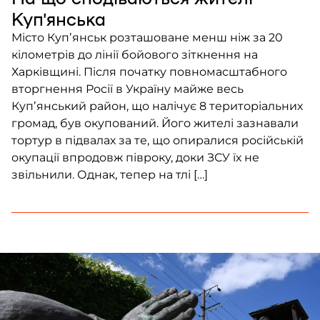
Купʼянська
Місто Купʼянськ розташоване менш ніж за 20
кілометрів до лінії бойового зіткнення на
Харківщині. Після початку повномасштабного
вторгнення Росії в Україну майже весь
Купʼянський район, що налічує 8 територіальних
громад, був окупований. Його жителі зазнавали
тортур в підвалах за те, що опиралися російській
окупації впродовж півроку, доки ЗСУ їх не
звільнили. Однак, тепер на тлі […]