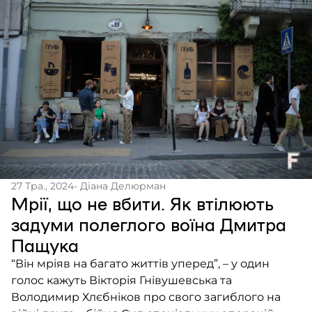
27 Тра., 2024
- Діана Делюрман
Мрії, що не вбити. Як втілюють
задуми полеглого воїна Дмитра
Пащука
“Він мріяв на багато життів уперед”, – у один
голос кажуть Вікторія Гнівушевська та
Володимир Хлєбніков про свого загиблого на