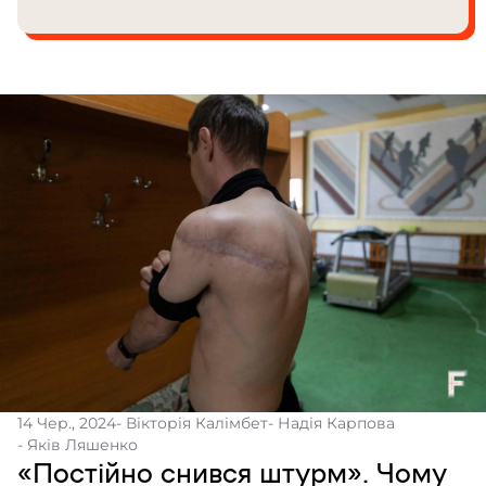
14 Чер., 2024
- Вікторія Калімбет
- Надія Карпова
- Яків Ляшенко
«Постійно снився штурм». Чому