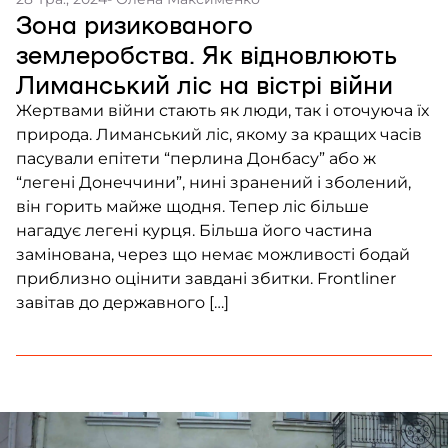
Зона ризикованого
землеробства. Як відновлюють
Лиманський ліс на вістрі війни
Жертвами війни стають як люди, так і оточуюча їх
природа. Лиманський ліс, якому за кращих часів
пасували епітети “перлина Донбасу” або ж
“легені Донеччини”, нині зранений і зболений,
він горить майже щодня. Тепер ліс більше
нагадує легені курця. Більша його частина
замінована, через що немає можливості бодай
приблизно оцінити завдані збитки. Frontliner
завітав до державного […]