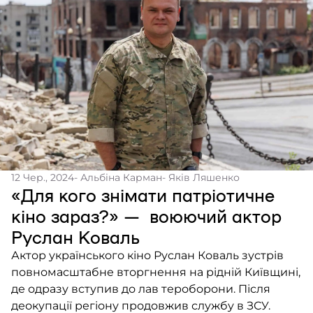
12 Чер., 2024
- Альбіна Карман
- Яків Ляшенко
«Для кого знімати патріотичне
кіно зараз?» — воюючий актор
Руслан Коваль
Актор українського кіно Руслан Коваль зустрів
повномасштабне вторгнення на рідній Київщині,
де одразу вступив до лав тероборони. Після
деокупації регіону продовжив службу в ЗСУ.