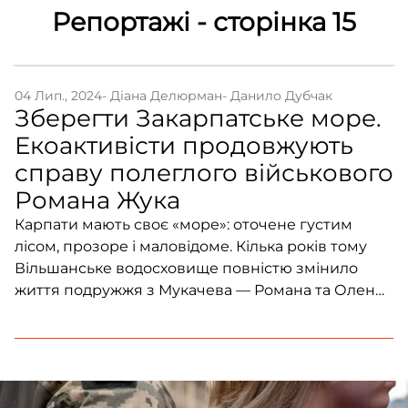
Репортажі - сторінка 15
Контакти
Співпраця
04 Лип., 2024
- Діана Делюрман
- Данило Дубчак
Медіакіт
Зберегти Закарпатське море.
Партнери проєкту та подяка
Екоактивісти продовжують
Редакційна політика | Копірайт
справу полеглого військового
Романа Жука
Документи
Карпати мають своє «море»: оточене густим
лісом, прозоре і маловідоме. Кілька років тому
Вільшанське водосховище повністю змінило
життя подружжя з Мукачева — Романа та Олени
Жуків. Заїхавши туди на пів години, вони
побачили тонни сміття, що принесла до
узбережжя гірська річка. Невдовзі Жуки
повернулися до моря вдруге — вже з метою
повністю очистити його береги. […]