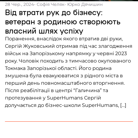
28 Чер., 2024
- Софія Челяк
- Юрко Дячишин
Від втрати рук до бізнесу:
ветеран з родиною створюють
власний шлях успіху
Поранення, внаслідок якого втратив дві руки,
Сергій Жуковський отримав під час злагодження
військ на Запорізькому напрямку у червні 2023
року. Чоловік походить з тимчасово окупованого
Токмака Запорізької області. Його родина
змушена була евакуюватися з рідного міста в
перший день повномасштабного вторгнення.
Після реабілітації в центрі “Галичина” та
протезування у SuperHumans Сергій
долучається до бізнес-школи SuperHumans, […]