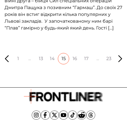
війні друга – бійця Сил спеціальних операцій
Дмитра Пащука з позивним “Гармаш”. До своїх 27
років він встиг відкрити кілька популярних у
Львові закладів. У започаткованому ним барі
“Плав” гамірно у будь-який який день. Гості […]
1
...
13
14
15
16
17
...
23