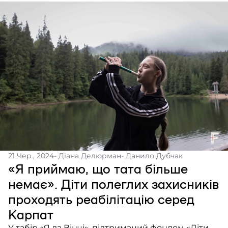
21 Чер., 2024
- Діана Делюрман
- Данило Дубчак
«Я приймаю, що тата більше
немає». Діти полеглих захисників
проходять реабілітацію серед
Карпат
У табір «Я да Вінчі», підтриманий фондом «Діти