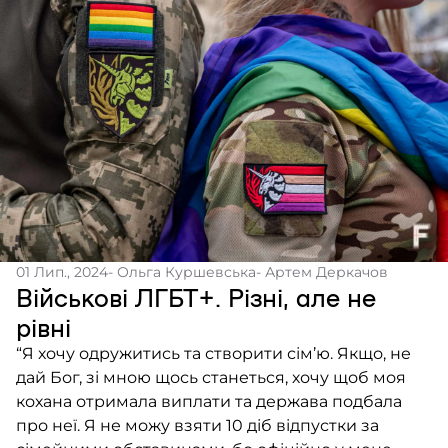
01 Лип., 2024
- Ольга Куршевська
- Артем Деркачов
Військові ЛГБТ+. Різні, але не
рівні
“Я хочу одружитись та створити сім’ю. Якщо, не
дай Бог, зі мною щось станеться, хочу щоб моя
кохана отримала виплати та держава подбала
про неї. Я не можу взяти 10 діб відпустки за