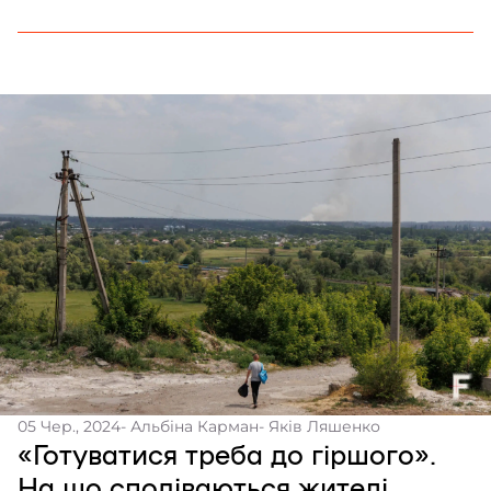
05 Чер., 2024
- Альбіна Карман
- Яків Ляшенко
«Готуватися треба до гіршого».
На що сподіваються жителі