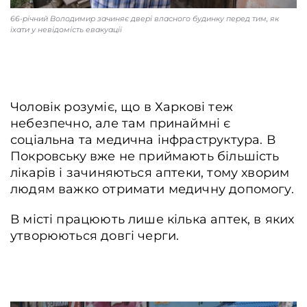
66-річний Володимир зачиняє двері власного будинку перед тим, як
їхати у невідомість евакуації
Чоловік розуміє, що в Харкові теж
небезпечно, але там принаймні є
соціальна та медична інфраструктура. В
Покровську вже не приймають більшість
лікарів і зачиняються аптеки, тому хворим
людям важко отримати медичну допомогу.
В місті працюють лише кілька аптек, в яких
утворюються довгі черги.