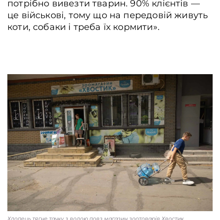
потрібно вивезти тварин. 90% клієнтів ―
це військові, тому що на передовій живуть
коти, собаки і треба їх кормити».
Хлопець тягне тачку з водою повз магазин зоотоварів Хвостик