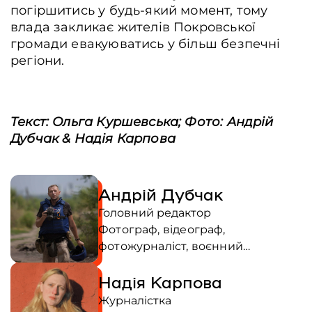
погіршитись у будь-який момент, тому
влада закликає жителів Покровської
громади евакуюватись у більш безпечні
регіони.
Текст: Ольга Куршевська; Фото: Андрій
Дубчак & Надія Карпова
Андрій Дубчак
Головний редактор
Фотограф, відеограф,
фотожурналіст, воєнний
кореспондент. Перший стрімер
Надія Карпова
Євромайдану, зняв ключові події
Революції Гідності, включаючи
Журналістка