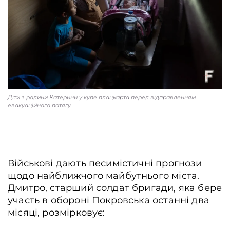
Діти з родини Катерини у купе плацкарта перед відправленням
евакуаційного потягу
Військові дають песимістичні прогнози
щодо найближчого майбутнього міста.
Дмитро, старший солдат бригади, яка бере
участь в обороні Покровська останні два
місяці, розмірковує: