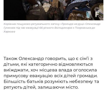
Керівник пошуково-рятувального загону «Троянда на руці» Олександр
Гуменюк під час евакуації 66-річного Володимира з Покровська до
Харкова
Також Олександр говорить, що є сім’ї з
дітьми, які категорично відмовляються
виїжджати, хоч місцева влада оголосила
примусову евакуацію всіх дітей громади.
Більшість батьків розуміють небезпеку та
рятують дітей, залишаючи місто.