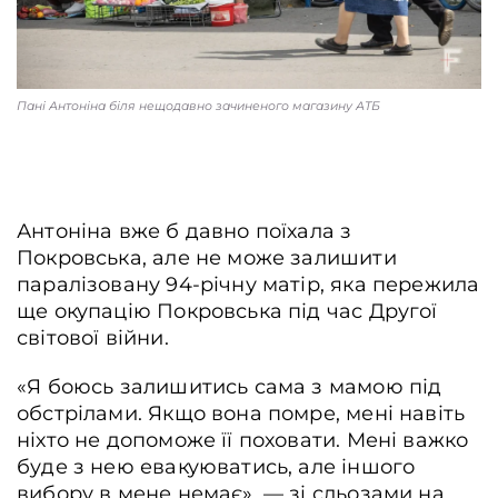
Пані Антоніна біля нещодавно зачиненого магазину АТБ
Антоніна вже б давно поїхала з
Покровська, але не може залишити
паралізовану 94-річну матір, яка пережила
ще окупацію Покровська під час Другої
світової війни.
«Я боюсь залишитись сама з мамою під
обстрілами. Якщо вона помре, мені навіть
ніхто не допоможе її поховати. Мені важко
буде з нею евакуюватись, але іншого
вибору в мене немає», ― зі сльозами на