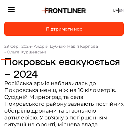
UA
EN
Підтримати нас
29 Сер., 2024
- Андрій Дубчак
- Надія Карпова
- Ольга Куршевська
Репортажі
Підтримати нас
Покровськ евакуюється
Статті
– 2024
Інтерв’ю
Російська армія наблизилась до
Особисто
Покровська менш, ніж на 10 кілометрів.
На часі
Сусідній Мирноград та села
Покровського району зазнають постійних
Про нас
обстрілів дронами та ствольною
артилерією. У зв'язку з погіршенням
Підтримати
ситуації на фронті, місцева влада
Команда