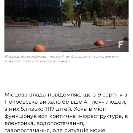
Військові фотографуються «на пам’ять» біля досить нового, але вже
закритого торгового центру «Бульвар»
Місцева влада повідомляє, що з 9 серпня з
Покровська виїхало більше 4 тисяч людей,
з них близько 1117 дітей. Хоча в місті
функціонує вся критична інфраструктура, є
електрика, водопостачання,
газопостачання, але ситуація може