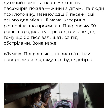
дитячий гомін та плач. Більшість
пасажирів поїзда ― жінки з дітьми та люди
похилого віку. Наймолодшій пасажирці
всього два місяці. Її мама Катерина
розповіла, що прожила в Покровську 30
років, народила тут трьох дітей, але їде,
тому що боїться залишатися під
обстрілами. Вона каже:
«Думаю, Покровськ наш вистоїть, і ми
повернемося додому, все буде добре».