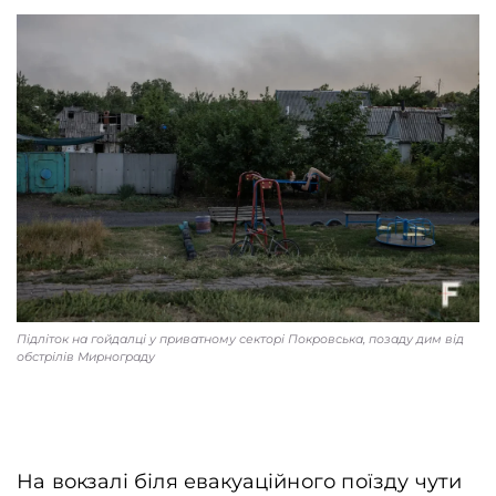
Підліток на гойдалці у приватному секторі Покровська, позаду дим від
обстрілів Мирнограду
На вокзалі біля евакуаційного поїзду чути