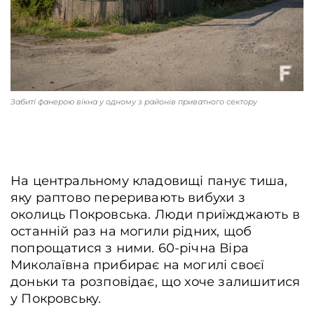
Забиті фанерою вікна у одному з районів приватного сектору
На центральному кладовищі панує тиша,
яку раптово переривають вибухи з
околиць Покровська. Люди приїжджають в
останній раз на могили рідних, щоб
попрощатися з ними. 60-річна Віра
Миколаївна прибирає на могилі своєї
доньки та розповідає, що хоче залишитися
у Покровську.