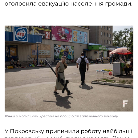
оголосила евакуацію населення громади.
Контакти
Співпраця
Медіакіт
Партнери проєкту та подяка
Редакційна політика | Копірайт
Документи
Жінка з могильним хрестом на площі біля залізничного вокзалу
У Покровську припинили роботу найбільші