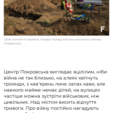
Свіжі могили та терикон, ліворуч позаду висотки житлового масиву
Покровська
Центр Покровська виглядає вцілілим, ніби
війна не так близько, на алеях квітнуть
троянди, з кав’ярень лине запах кави, але
навколо майже немає дітей, на вулицях
частіше можна зустріти військових, ніж
цивільних. Над містом висить відчуття
тривоги. Про війну постійно нагадують