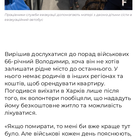
Працівники служби евакуації допомагають матері з двома дітьми сісти в
евакуаційний автобус
Вирішив дослухатися до порад військових
66-річний Володимир, хоча він не хотів
залишати рідне місто до останнього. У
нього немає родичів в інших регіонах та
коштів, щоб орендувати квартиру.
Погодився виїхати в Харків лише після
того, як волонтери пообіцяли, що нададуть
йому безкоштовне житло та можливість
лікуватися.
«Якщо помирати, то мені би вже краще тут
було. Але військові кожен день пояснюють,