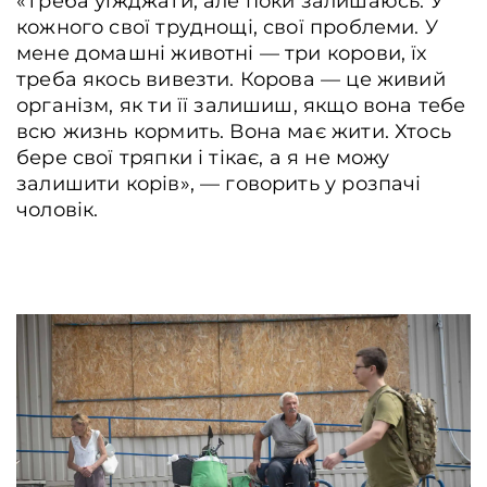
«Треба уїжджати, але поки залишаюсь. У
кожного свої труднощі, свої проблеми. У
мене домашні животні ― три корови, їх
треба якось вивезти. Корова ― це живий
організм, як ти її залишиш, якщо вона тебе
всю жизнь кормить. Вона має жити. Хтось
бере свої тряпки і тікає, а я не можу
залишити корів», ― говорить у розпачі
чоловік.