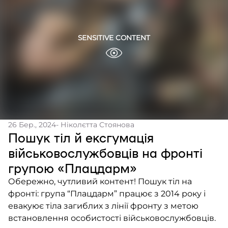
26 Бер., 2024
- Ніколєтта Стоянова
Пошук тіл й ексгумація
військовослужбовців на фронті
групою «Плацдарм»
Обережно, чутливий контент! Пошук тіл на
фронті: група “Плацдарм” працює з 2014 року і
евакуює тіла загиблих з лінії фронту з метою
встановлення особистості військовослужбовців.