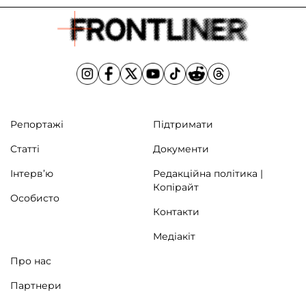
екран у соцмережах на світлинах. Фотограф,
який зробив його фото – так само випадково
зустрів його по дорозі з […]
Репортажі
Підтримати
Статті
Документи
Інтерв’ю
Редакційна політика |
Копірайт
Особисто
Контакти
Медіакіт
Про нас
Партнери