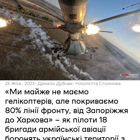
25 Жов., 2023
- Данило Дубчак
- Ніколєтта Стоянова
«Ми майже не маємо
гелікоптерів, але покриваємо
80% лінії фронту, від Запоріжжя
до Харкова» – як пілоти 18
бригади армійської авіації
боронять українські території з