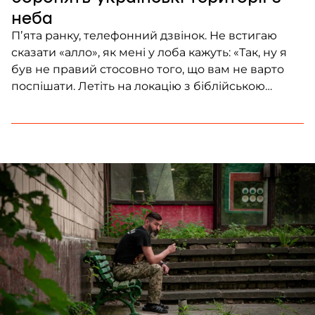
неба
Пʼята ранку, телефонний дзвінок. Не встигаю
сказати «алло», як мені у лоба кажуть: «Так, ну я
був не правий стосовно того, що вам не варто
поспішати. Летіть на локацію з біблійською
швидкістю, бо буде бойовий виліт за 45 хвилин».
Ми з колегою переглядаємося, кидаємо
фотографувати пейзажі Донеччини й без гальм
прибуваємо до місця. Нас зустрічає […]