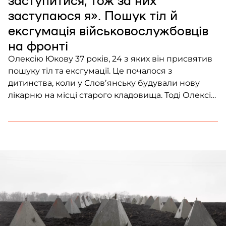
заступаюся я». Пошук тіл й
ексгумація військовослужбовців
на фронті
Олексію Юкову 37 років, 24 з яких він присвятив
пошуку тіл та ексгумації. Це почалося з
дитинства, коли у Словʼянську будували нову
лікарню на місці старого кладовища. Тоді Олексій
побачив, як будівельники викопують скелети зі
старих могил. Хлопчика це на стільки вразило,
що з 13 років він почав пошукові роботи. В
Донецькій області він мав […]