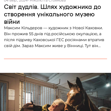
04 Бер., 2024
- Ніколєтта Стоянова
Світ дудлів. Шлях художника до
створення унікального музею
війни
Максим Кільдеров — художник з Нової Каховки.
Він прожив 55 днів під російською окупацією, а
після підриву Каховської ГЕС росіянами втратив
свій дім. Зараз Максим живе у Вінниці. Тут він
колекціонує те, що надалі може стати музеєм
російсько-української війни. Художник збирає
все: від шевронів вбитих російських солдатів до
цілих безпілотників та тубусів від РПГ. Щось, […]