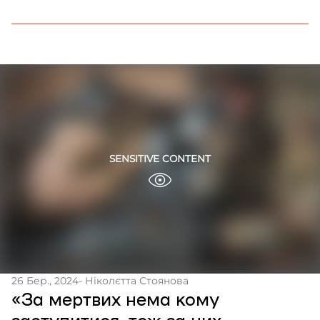
26 Бер., 2024
- Ніколєтта Стоянова
«За мертвих нема кому
заступитися, тож за них