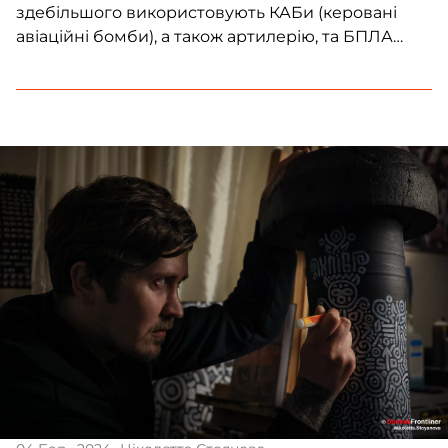
здебільшого використовують КАБи (керовані
авіаційні бомби), а також артилерію, та БПЛА
“Ланцет”. Протягом тижня десятки українських
сіл зазнали значних руйнувань. Почалася масова
евакуація населення. Медіа не висвітлюють
ситуацію повною мірою. Через це місцеві жителі,
кажуть, що відчувають себе покинутими та
забутими. У Сумах […]