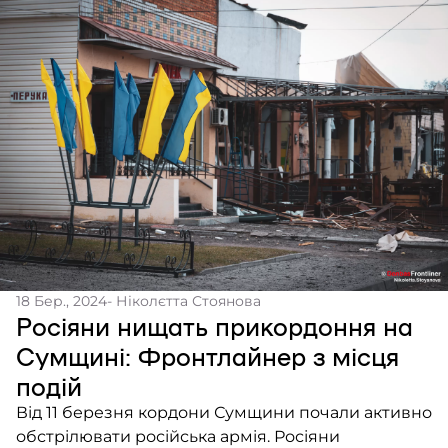
регулярно. Також вона буде перепоною, якщо
російська […]
18 Бер., 2024
- Ніколєтта Стоянова
Росіяни нищать прикордоння на
Сумщині: Фронтлайнер з місця
подій
Від 11 березня кордони Сумщини почали активно
обстрілювати російська армія. Росіяни