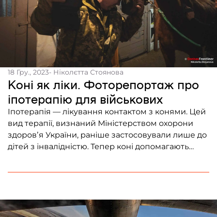
18 Гру., 2023
- Ніколєтта Стоянова
Коні як ліки. Фоторепортаж про
іпотерапію для військових
Іпотерапія — лікування контактом з конями. Цей
вид терапії, визнаний Міністерством охорони
здоровʼя України, раніше застосовували лише до
дітей з інвалідністю. Тепер коні допомагають
лікувати також військовослужбовців, внутрішньо
переміщених осіб та людей з психотравмами й
депресіями. У центрі іпотерапії “Спіріт” методику
лікування на коні, спрямовану на подолання
ПТСР, скеровує психотерапевт. Працівниця
центру, яка проводила екскурсію […]