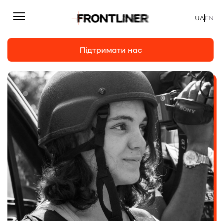
UA
EN
Підтримати нас
Репортажі
Підтримати нас
Статті
Інтерв’ю
Особисто
На часі
Про нас
Підтримати
Команда