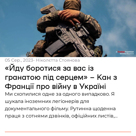
05 Сер., 2023
- Ніколєтта Стоянова
«Йду боротися за вас із
гранатою під серцем» – Кан з
Франції про війну в Україні
Ми схопилися одне за одного випадково. Я
шукала іноземних легіонерів для
документального фільму. Рутинна щоденна
праця з сотнями дзвінків, офіційних листів,
нишпоренням про персоналії. Аж ось, у вихорі
всієї інформації ти хапаєшся за його погляд крізь