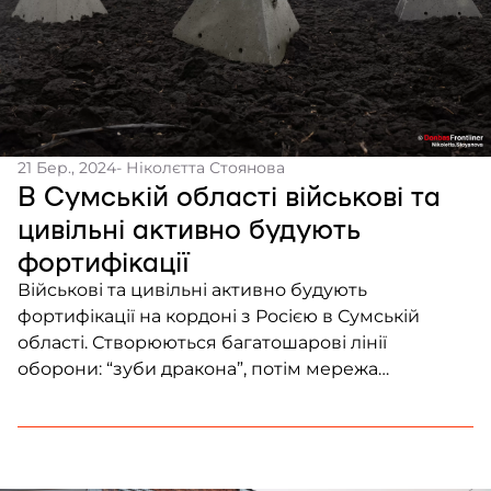
21 Бер., 2024
- Ніколєтта Стоянова
В Сумській області військові та
цивільні активно будують
фортифікації
Військові та цивільні активно будують
фортифікації на кордоні з Росією в Сумській
області. Створюються багатошарові лінії
оборони: “зуби дракона”, потім мережа
лабіринтів укріплених деревом, а після — окопів
з бетонними стінами до півметра завтовшки.
Лінія оборони має на меті завадити спробам ДРГ
перейти кордон, що в регіоні відбувається