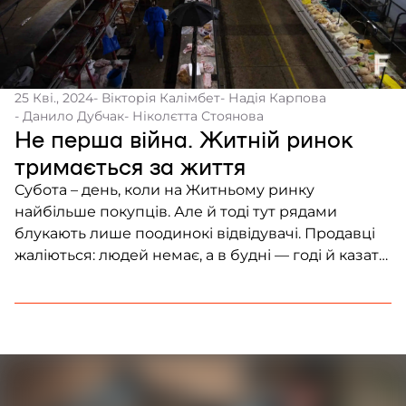
25 Кві., 2024
- Вікторія Калімбет
- Надія Карпова
- Данило Дубчак
- Ніколєтта Стоянова
Не перша війна. Житній ринок
тримається за життя
Субота – день, коли на Житньому ринку
найбільше покупців. Але й тоді тут рядами
блукають лише поодинокі відвідувачі. Продавці
жаліються: людей немає, а в будні — годі й казати.
На роботі ринку позначилася не лише війна, але і
його вік: за понад 40 років існування будівлі ані
разу не було проведено капітального ремонту.
Містяни бʼють […]