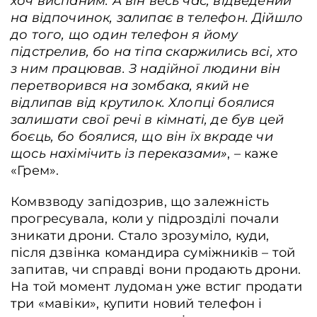
хоч виспаним. А він весь час, відведений
на відпочинок, залипає в телефон.
Дійшло
до того, що один телефон я йому
підстрелив
, бо на тіпа скаржились всі, хто
з ним працював. З надійної людини він
перетворився на зомбака, який не
відлипав від крутилок. Хлопці боялися
залишати свої речі в кімнаті, де був цей
боєць, бо боялися, що він їх вкраде чи
щось нахімічить із переказами»
, – каже
«Грем».
Комвзводу запідозрив, що залежність
прогресувала, коли у підрозділі почали
зникати дрони. Стало зрозуміло, куди,
після дзвінка командира суміжників – той
запитав, чи справді вони продають дрони.
На той момент лудоман уже встиг продати
три «мавіки», купити новий телефон і