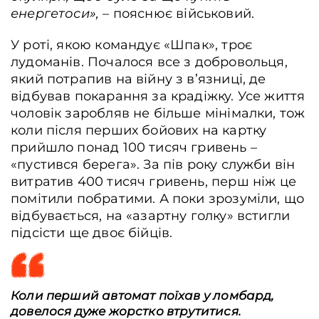
енергетоси»,
– пояснює військовий.
У роті, якою командує «Шпак», троє
лудоманів. Почалося все з добровольця,
який потрапив на війну з в’язниці, де
відбував покарання за крадіжку. Усе життя
чоловік заробляв не більше мінімалки, тож
коли після перших бойових на картку
прийшло понад 100 тисяч гривень –
«пустився берега». За пів року служби він
витратив 400 тисяч гривень, перш ніж це
помітили побратими. А поки зрозуміли, що
відбувається, на «азартну голку» встигли
підсісти ще двоє бійців.
Коли перший автомат поїхав у ломбард,
довелося дуже жорстко втрутитися.