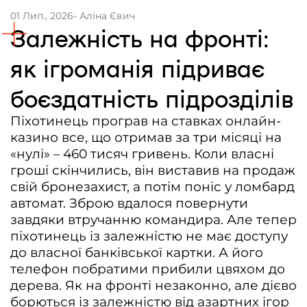
01 Лип., 2026
- Аліна Євич
Контакти
Залежність на фронті:
Співпраця
як ігроманія підриває
Медіакіт
боєздатність підрозділів
Партнери проєкту та подяка
Піхотинець програв на ставках онлайн-
Редакційна політика | Копірайт
казино все, що отримав за три місяці на
Документи
«нулі» – 460 тисяч гривень. Коли власні
гроші скінчились, він виставив на продаж
свій бронезахист, а потім поніс у ломбард
автомат. Зброю вдалося повернути
завдяки втручанню командира. Але тепер
піхотинець із залежністю не має доступу
до власної банківської картки. А його
телефон побратими прибили цвяхом до
дерева. Як на фронті незаконно, але дієво
борються із залежністю від азартних ігор