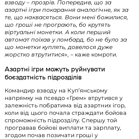
взводу – прозрів. Попередив, що за
азартні ігри покарання аналогічне, як за
те, що наквасяться. Вони мені божилися,
що гроші не програють, бо крутять
віртуальні монетки. А коли перший
автомат поїхав у ломбард, бо не було за
що монетки куплять, довелося дуже
жорстко втрутитися»
, – каже комроти.
Азартні ігри можуть руйнувати
боєздатність підрозділів
Командир взводу на Куп’янському
напрямку на псевдо «Грем» втрутився у
залежність побратима від азартних ігор,
коли від цього почала страждати бойова
спроможність підрозділу. Спершу той
програвав бойові виплати та зарплату,
згодом почав позичати гроші у