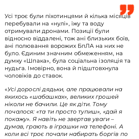
Усі троє були піхотинцями й кілька місяців
перебували на «нулі», їжу та воду
отримували дронами. Позиції були
відносно віддалені, тож ані близьких боїв,
ані полювання ворожих БпЛА на них не
було. Єдиним значним обмеженням, на
думку «Шпака», була соціальна ізоляція та
нудьга. Імовірно, вона й підштовхнула
чоловіків до ставок.
«
Усі дорослі дядьки, але працювали на
якихось «шабашках», великих грошей
ніколи не бачили. Це як діти. Тому
почалося: «та ти просто тупиш», «дай я
покажу». Я навіть не звертав уваги –
думав, грають в іграшки на телефоні. А
коли всі троє почали набирать боргів по