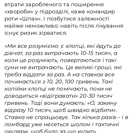
втрати заробленого та поширення
«хвороби» у підрозділі, каже командир
роти «Шпак». І позбутися залежності
майже неможливо: навіть після лікування
існує ризик зірватися.
«
Ми все розуміємо: є хлопці, які йдуть до
дівчат, за раз витрачають 10-15 тисяч, а
коли це розуміють, повертаються і такі
суми не витрачають. Це великі гроші, які
треба віддати за раз. А на ставках все
починається з 10, 20, 100 гривень. Такі
копійки хлопці не помічають, поки не
доводиться «відігравати» 20-30 тисяч
гривень. Тоді вони думають: «О, закину
відразу 10 тисяч, щоб швидко відбити».
Ставка не спрацьовує. Так кілька разів – і в
ломбард уже несеться шолом і тактичні
окуляри, щоб було за що купить