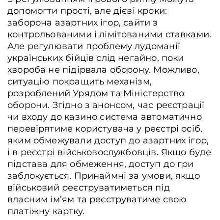
допомогти прості, але дієві кроки:
заборона азартних ігор, сайти з
контрольованими і лімітованими ставками.
Але регулювати проблему лудоманії
українських бійців слід негайно, поки
хвороба не підірвала оборону. Можливо,
ситуацію покращить механізм,
розроблений Урядом та Міністерство
оборони. Згідно з анонсом, час реєстрації
чи входу до казино система автоматично
перевірятиме користувача у реєстрі осіб,
яким обмежували доступ до азартних ігор,
і в реєстрі військовослужбовців. Якщо буде
підстава для обмеження, доступ до гри
заблокується. Принаймні за умови, якщо
військовий реєструватиметься під
власним ім’ям та реєструватиме свою
платіжну картку.