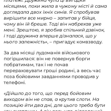
платежі. Дружина чула ці вигадки
місяцями, поки жила в чужому місті й сама
доглядала двох їхніх синів. Я спробував
вирішити все мирно – запитав у бійця,
чому він їй бреше. Тоді він набрехав уже
мені. Зрештою, я зробив спільний дзвінок,
і тоді дружина вперше дізналася, що у
нього залежність»
, – пригадує комвзводу.
За два місяці лудоманія військового
погіршилася: він не повернув борги
побратимам, так і не почав
перераховувати гроші родині, а весь час
поза бойовими завданнями проводив у
телефоні.
«Дійшло до того, що перед бойовим
виходом він не спав, а крутив слоти. На
позицію йти два дні, для цього треба бути