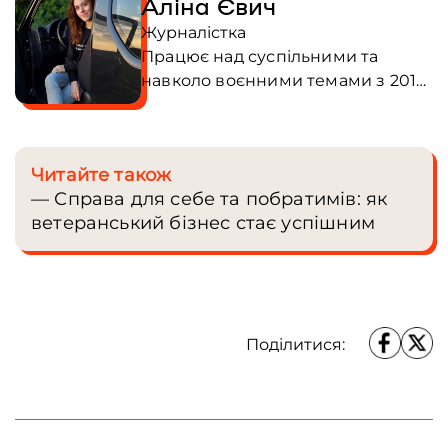
Аліна Євич
Журналістка
Працює над суспільними та
навколо воєнними темами з 2018
року, а з березня 2022-го стала
воєнною кореспонденткою.
Найчастіше працює у Донецькій
Читайте також
та Харківській областях.
— Справа для себе та побратимів: як
Найбільше цінує довіру людей,
ветеранський бізнес стає успішним
яких зустрічає, і яскравих героїв
матеріалів. Любить теми, заради
яких варто ризикнути, адже
результат виправдовує усе.
Сьогодні головна мета –
Поділитися:
створювати унікальні й змістовні
матеріали, що залишаються в
пам’яті. У команді Frontliner з
липня 2025 року.