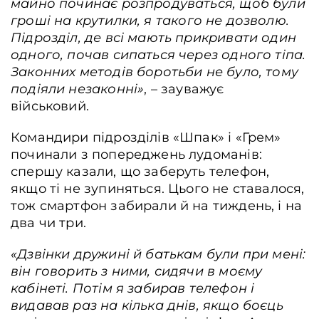
майно починає розпродуваться, щоб були
гроші на крутилки,
я такого не дозволю.
Підрозділ, де всі мають прикривати один
одного, почав сипаться через одного тіпа.
Законних методів боротьби не було, тому
подіяли незаконні»
, – зауважує
військовий.
Командири підрозділів «Шпак» і «Грем»
починали з попереджень лудоманів:
спершу казали, що заберуть телефон,
якщо ті не зупиняться. Цього не ставалося,
тож смартфон забирали й на тиждень, і на
два чи три.
«Дзвінки дружині й батькам були при мені:
він говорить з ними, сидячи в моєму
кабінеті. Потім я забирав телефон і
видавав раз на кілька днів, якщо боєць