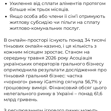
Ухилення від сплати аліментів протягом
більше ніж трьох місяців.
Якщо особа або члени її сім’ї отримують
житлову субсидію чи пільги на сплату
житлово-комунальних послуг.
В онлайн-просторі існують понад 34 тисячі
тіньових онлайн-казино, і ця кількість з
кожним місяцем зростає. Станом на
середину травня 2026 року Асоціація
українських операторів грального бізнесу
оприлюднила результати дослідження про
тіньовий гральний бізнес: частка
«чорного» ринку iGaming сягнула 56,7% у
грошовому вимірі. Фінансовий обсяг цього
нелегального ринку в Україні – понад 61,6
млрд гривень.
З регулюванням ігрового ринку можуть