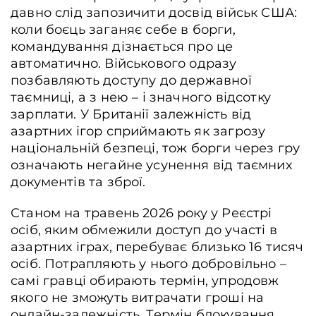
давно слід запозичити досвід військ США:
коли боєць заганяє себе в борги,
командування дізнається про це
автоматично. Військового одразу
позбавляють доступу до державної
таємниці, а з нею – і значного відсотку
зарплати. У Британії залежність від
азартних ігор сприймають як загрозу
національній безпеці, тож борги через гру
означають негайне усунення від таємних
документів та зброї.
Станом на травень 2026 року у Реєстрі
осіб, яким обмежили доступ до участі в
азартних іграх, перебуває близько 16 тисяч
осіб. Потрапляють у нього добровільно –
самі гравці обирають термін, упродовж
якого не зможуть витрачати гроші на
онлайн-залежність. Термін блокування