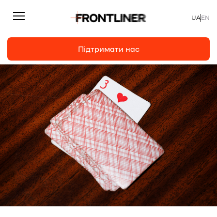
UA
EN
Підтримати нас
Репортажі
Підтримати нас
Статті
Інтерв’ю
Особисто
На часі
Про нас
Підтримати
Команда