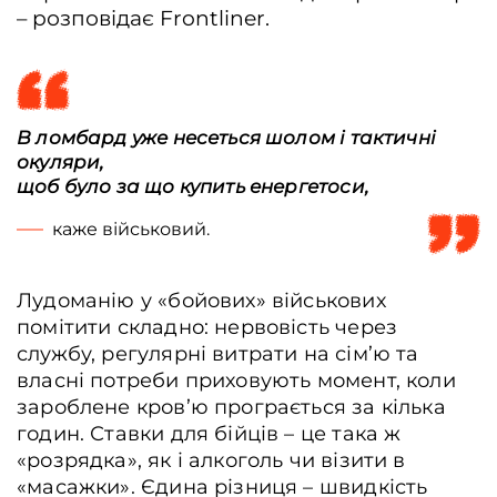
– розповідає Frontliner.
В ломбард уже несеться шолом і тактичні
окуляри,
щоб було за що купить енергетоси,
каже військовий.
Лудоманію у «бойових» військових
помітити складно: нервовість через
службу, регулярні витрати на сім’ю та
власні потреби приховують момент, коли
зароблене кров’ю програється за кілька
годин. Ставки для бійців – це така ж
«розрядка», як і алкоголь чи візити в
«масажки». Єдина різниця – швидкість