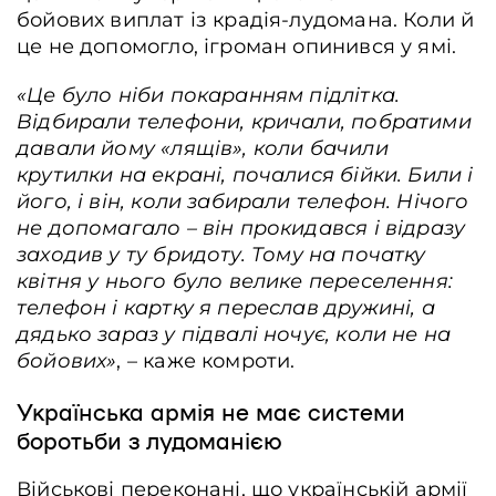
бойових виплат із крадія-лудомана. Коли й
це не допомогло, ігроман опинився у ямі.
«Це було ніби покаранням підлітка.
Відбирали телефони, кричали, побратими
давали йому «лящів», коли бачили
крутилки на екрані, почалися бійки. Били і
його, і він, коли забирали телефон.
Нічого
не допомагало – він прокидався і відразу
заходив у ту бридоту
. Тому на початку
квітня у нього було велике переселення:
телефон і картку я переслав дружині, а
дядько зараз у підвалі ночує, коли не на
бойових»
, – каже комроти.
Українська армія не має системи
боротьби з лудоманією
Військові переконані, що українській армії