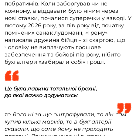
побратимів. Коли заборгував чи не
кожному, а віддавати було нічим через
нові ставки, почалися суперечки у взводі. У
лютому 2026 року, за пів року від початку
помічених ознак лудоманії, «Грему»
написала дружина бійця – зі скаргою, що
чоловіку не виплачують грошове
забезпечення та бойові пів року, нібито
бухгалтери «забирали собі» гроші.
Це була лавина тотальної брехні,
до якої важко додуматись:
то його ні за що оштрафували, то він сам
купив кілька мавіків, то в бухгалтерії
сказали, що саме йому не проходять