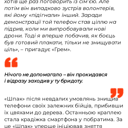
хотів ще раз поговорить із сім’єю. Але
потім він випадково зустрів волонтерів,
які йому «підігнали» інший. Заради
демонстрації той телефон став ціллю на
підрив, коли ми випробовували нові
дрони. Тоді я вперше побачив, як боєць
був готовий плакати, тільки не знищувати
ціль»
, – пригадує «Грем».
Нічого не допомагало – він прокидався
і відразу заходив у ту бридоту.
«Шпак» після невдалих умовлянь знищив
телефони своїх залежних бійців, прибивши
їх цвяхами до дерева. Останньою краплею
стала крадіжка смартфона у побратима. За
це «Шпак» уперше ініціював зняття