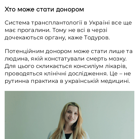
Хто може стати донором
Система трансплантології в Україні все ще
має прогалини. Тому не всі в черзі
дочекаються органу, каже Тодуров.
Потенційним донором може стати лише та
людина, якій констатували смерть мозку.
По дорозі з Києва у Коростень. Операційна медсестра Інна Скрипка, лікарк
Для цього скликається консиліум лікарів,
- анестезіологиня Дарина Ткаченко та серцево - судинний лікар-хірург
проводяться клінічні дослідження. Це – не
Володимир Пресс з команди медиків по забору серця відпочивають під ча
поїздки в автомобілі швидкої допомоги. Житомирська область, Україна, 15
рутинна практика в українській медицині.
липня, 2025 р. Олександра Рахімова / Frontliner