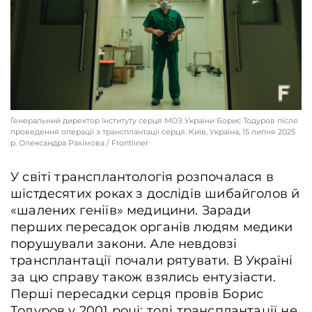
Вилучене донорське серце готують до транспортування в Інститут серця
МОЗ України, Коростень, Україна, 15 липня 2025 р. Олександра Рахімова /
Frontliner
Генеральний директор Інституту серця МОЗ України Борис Тодуров після
проведення операції з трансплантації серця. Київ, Україна, 15 липня 2025
р. Олександра Рахімова / Frontliner
У світі трансплантологія розпочалася в
шістдесятих роках з дослідів шибайголов й
«шалених геніїв» медицини. Заради
перших пересадок органів людям медики
порушували закони. Але невдовзі
трансплантації почали рятувати. В Україні
за цю справу також взялись ентузіасти.
Перші пересадки серця провів Борис
Тодуров у 2001 році: тоді трансплантації не