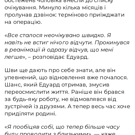
обстежень чоловіка внесли до списку
очікування. Минуло кілька місяців і
пролунав дзвінок: терміново приїжджати
на операцію.
«
Все сталося неочікувано швидко. Я
навіть не встиг нічого відчути. Прокинувся
в реанімації й одразу відчув, що мені
легше
», – розповідає Едуард.
Шви ще дають про себе знати, але він
упевнений, що відновлення вже почалося.
Коростенська центральна міська лікарня. Лікарка - трансплантологиня,
Шанс, який Едуард отримав, змусив
серцево - судинна хірургиня Софія Чайковська та серцево - судинний ліка
хірург Володимир Пресс під час проведення операції з вилучення серця.
переосмислити життя. Раніше він брався
Коростень, Україна, 15 липня 2025 р. Олександра Рахімова / Frontliner
за будь-яку роботу, не відмовлявся від
зустрічей із друзями. А тепер весь час хоче
приділяти родині.
«
Я пообіцяв собі, що тепер більше часу
буду проводити з близькими
», — каже