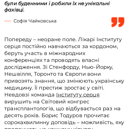
були буденними і робили їх не унікальні
фахівці.
Софія Чайковська
Попереду – неоране поле. Лікарі Інституту
серця постійно навчаються за кордоном,
беруть участь в міжнародних
конференціях та проводять власні
дослідження. Зі Стенфорду, Нью-Йорку,
Нешвілля, Торонто та Європи вони
привозять знання, що змінюють українську
Операційна Інституту серця МОЗ України. На фото лікарі - трансплантологи
проводять імплантацію донорського серця. Позаду хірургів слідкує за
медицину. Її престиж зростає у світі.
показниками апарату штучного кровообігу лікарка - анестезіологиня
Невдовзі команда
Інституту серця
Наталія Львовіна. Київ, Україна, 15 липня 2025 р. Олександра Рахімова /
Frontliner
вирушить на Світовий конгрес
трансплантологів, що відбувається раз на
десять років. Борис Тодуров прочитає
сорокахвилинну доповідь – можливість, яку