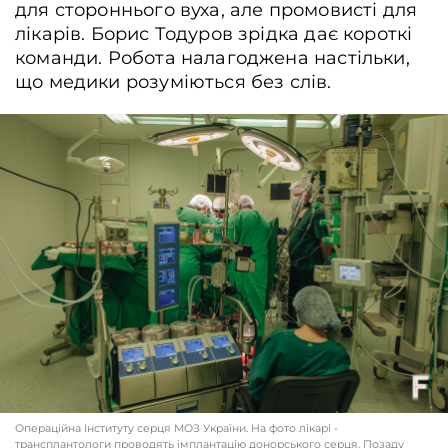
для стороннього вуха, але промовисті для
лікарів. Борис Тодуров зрідка дає короткі
команди. Робота налагоджена настільки,
що медики розуміються без слів.
Операційна Інституту серця МОЗ України. На фото лікарі -
трансплантологи проводять імплантацію донорського серця. Позаду