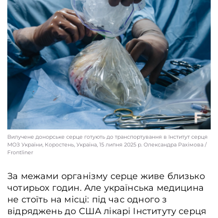
Вилучене донорське серце готують до транспортування в Інститут серця
МОЗ України, Коростень, Україна, 15 липня 2025 р. Олександра Рахімова /
Frontliner
За межами організму серце живе близько
чотирьох годин. Але українська медицина
не стоїть на місці: під час одного з
відряджень до США лікарі Інституту серця