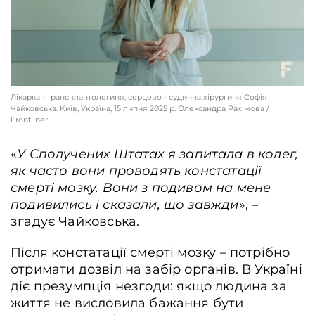
Лікарка - трансплантологиня, серцево - судинна хірургиня Софія
Чайковська. Київ, Україна, 15 липня 2025 р. Олександра Рахімова /
Frontliner
«
У Сполучених Штатах я запитала в колег,
як часто вони проводять констатації
смерті мозку. Вони з подивом на мене
подивились і сказали, що завжди
», –
згадує Чайковська.
Після констатації смерті мозку – потрібно
отримати дозвіл на забір органів. В Україні
діє презумпція незгоди: якщо людина за
життя не висловила бажання бути