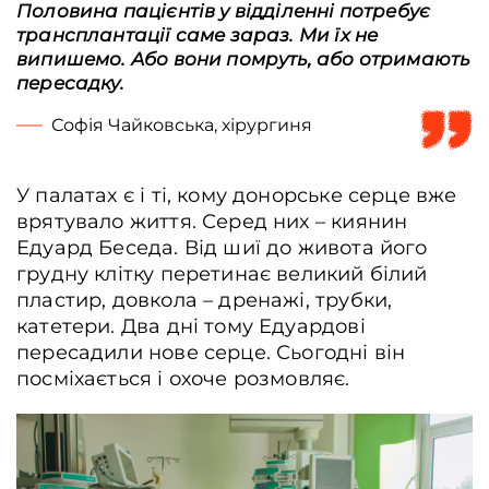
Половина пацієнтів у відділенні потребує
трансплантації саме зараз. Ми їх не
випишемо. Або вони помруть, або отримають
пересадку.
Софія Чайковська, хірургиня
У палатах є і ті, кому донорське серце вже
врятувало життя. Серед них – киянин
Едуард Беседа. Від шиї до живота його
грудну клітку перетинає великий білий
пластир, довкола – дренажі, трубки,
катетери. Два дні тому Едуардові
пересадили нове серце. Сьогодні він
посміхається і охоче розмовляє.