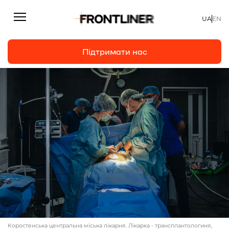
UA
EN
Підтримати нас
Репортажі
Підтримати нас
Статті
Інтерв’ю
Особисто
На часі
Про нас
Підтримати
Коростенська центральна міська лікарня. Лікарка - трансплантологиня,
Команда