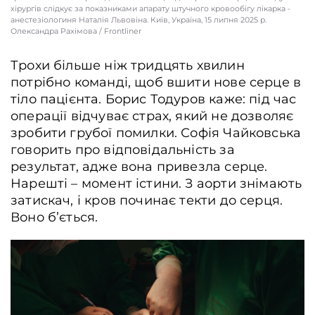
хірургів слідкує за показниками апарату штучного кровообігу лікарка -
анестезіологиня Наталія Львовіна. Київ, Україна, 15 липня 2025 р.
Олександра Рахімова / Frontliner
Трохи більше ніж тридцять хвилин
потрібно команді, щоб вшити нове серце в
тіло пацієнта. Борис Тодуров каже: під час
операції відчуває страх, який не дозволяє
зробити грубої помилки. Софія Чайковська
говорить про відповідальність за
результат, адже вона привезла серце.
Нарешті – момент істини. З аорти знімають
затискач, і кров починає текти до серця.
Воно б’ється.