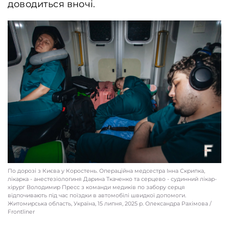
доводиться вночі.
По дорозі з Києва у Коростень. Операційна медсестра Інна Скрипка,
лікарка - анестезіологиня Дарина Ткаченко та серцево - судинний лікар-
хірург Володимир Пресс з команди медиків по забору серця
відпочивають під час поїздки в автомобілі швидкої допомоги.
Житомирська область, Україна, 15 липня, 2025 р. Олександра Рахімова /
Frontliner