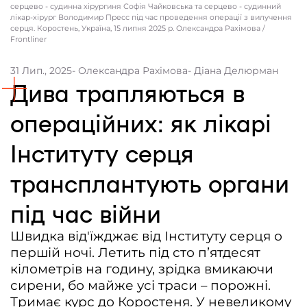
серцево - судинна хірургиня Софія Чайковська та серцево - судинний
лікар-хірург Володимир Пресс під час проведення операції з вилучення
Контакти
серця. Коростень, Україна, 15 липня 2025 р. Олександра Рахімова /
Frontliner
Співпраця
31 Лип., 2025
- Олександра Рахімова
- Діана Делюрман
Медіакіт
Дива трапляються в
Партнери проєкту та подяка
операційних: як лікарі
Редакційна політика | Копірайт
Інституту серця
Документи
трансплантують органи
під час війни
Швидка від'їжджає від Інституту серця о
першій ночі. Летить під сто пʼятдесят
кілометрів на годину, зрідка вмикаючи
сирени, бо майже усі траси – порожні.
Тримає курс до Коростеня. У невеликому