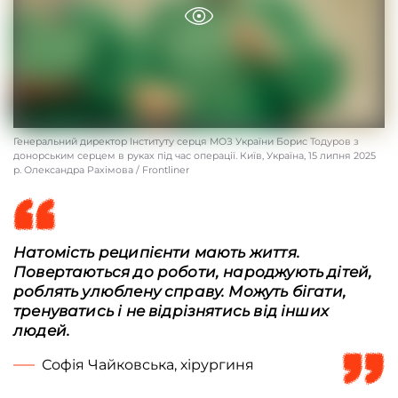
Генеральний директор Інституту серця МОЗ України Борис Тодуров з
донорським серцем в руках під час операції. Київ, Україна, 15 липня 2025
р. Олександра Рахімова / Frontliner
Натомість реципієнти мають життя.
Повертаються до роботи, народжують дітей,
роблять улюблену справу. Можуть бігати,
тренуватись і не відрізнятись від інших
людей.
Софія Чайковська, хірургиня