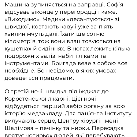
Машина зупиняється на заправці. Софія
відсуває віконце у перегородці і каже:
«Виходимо». Медики «десантуються» зі
швидкої, ковтають каву і уже за п’ять
хвилин мчуть далі. Їхати ще сотню
кілометрів, тож вони влаштовуються на
кушетках й сидіннях. В ногах лежить кілька
подорожніх валіз, набиті ліками та
інструментами. Бригада везе з собою все
необхідне. Бо невідомо, в яких умовах
доведеться працювати.
О третій ночі швидка під’їжджає до
Коростенської лікарні. Цієї ночі
відбудеться перший забір органу за всю
історію медзакладу. Для пацієнта Інституту
вилучають серце, Центру хірургії імені
Шалімова – печінку та нирки. Пересадка
врятує чотирьох людей, які перебувають