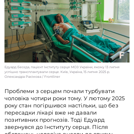
Едуард Бесєда, пацієнт Інституту серця МОЗ України, якому 13 липня
успішно трансплантували серце. Київ, Україна, 15 липня 2025 р.
Олександра Рахімова / Frontliner
Проблеми з серцем почали турбувати
чоловіка чотири роки тому. У лютому 2025
року стан погіршився настільки, що без
пересадки лікарі вже не давали
позитивних прогнозів. Тоді Едуард
звернувся до Інституту серця. Після