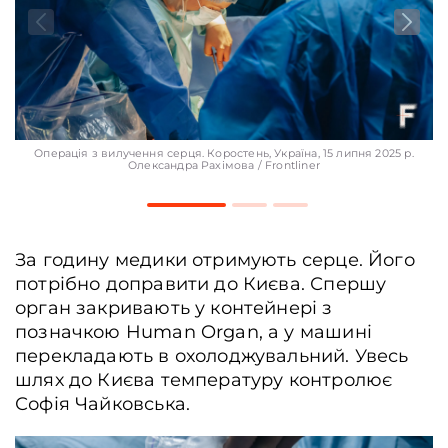
Операція з вилучення серця. Коростень, Україна, 15 липня 2025 р.
Олександра Рахімова / Frontliner
За годину медики отримують серце. Його
потрібно доправити до Києва. Спершу
орган закривають у контейнері з
позначкою Human Organ, а у машині
перекладають в охолоджувальний. Увесь
шлях до Києва температуру контролює
Софія Чайковська.