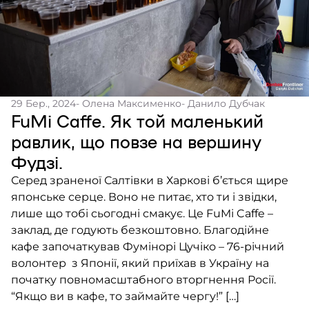
29 Бер., 2024
- Олена Максименко
- Данило Дубчак
FuMi Caffe. Як той маленький
равлик, що повзе на вершину
Фудзі.
Серед зраненої Салтівки в Харкові б’ється щире
японське серце. Воно не питає, хто ти і звідки,
лише що тобі сьогодні смакує. Це FuMi Caffe –
заклад, де годують безкоштовно. Благодійне
кафе започаткував Фумінорі Цучіко – 76-річний
волонтер з Японії, який приїхав в Україну на
початку повномасштабного вторгнення Росії.
“Якщо ви в кафе, то займайте чергу!” […]