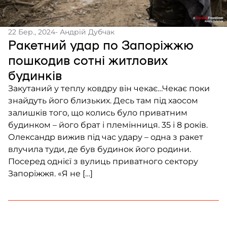
22 Бер., 2024
- Андрій Дубчак
Ракетний удар по Запоріжжю
пошкодив сотні житлових
будинків
Закутаний у теплу ковдру він чекає…Чекає поки
знайдуть його близьких. Десь там під хаосом
залишків того, що колись було приватним
будинком – його брат і племінниця. 35 і 8 років.
Олександр вижив під час удару – одна з ракет
влучила туди, де був будинок його родини.
Посеред однієї з вулиць приватного сектору
Запоріжжя. «Я не […]