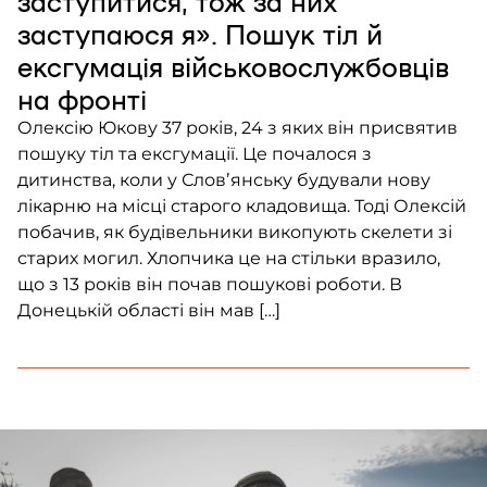
заступитися, тож за них
заступаюся я». Пошук тіл й
ексгумація військовослужбовців
на фронті
Олексію Юкову 37 років, 24 з яких він присвятив
пошуку тіл та ексгумації. Це почалося з
дитинства, коли у Словʼянську будували нову
лікарню на місці старого кладовища. Тоді Олексій
побачив, як будівельники викопують скелети зі
старих могил. Хлопчика це на стільки вразило,
що з 13 років він почав пошукові роботи. В
Донецькій області він мав […]