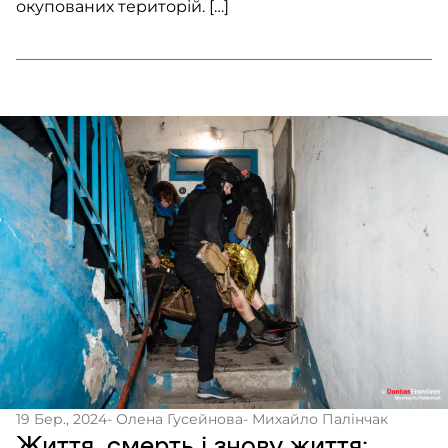
окупованих територій. […]
19 Бер., 2024
- Олена Гусейнова
- Михайло Палінчак
Життя, смерть і знову життя: