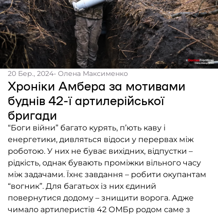
20 Бер., 2024
- Олена Максименко
Хроніки Амбера за мотивами
буднів 42-ї артилерійської
бригади
“Боги війни” багато курять, п’ють каву і
енергетики, дивляться відоси у перервах між
роботою. У них не буває вихідних, відпустки –
рідкість, однак бувають проміжки вільного часу
між задачами. Їхнє завдання – робити окупантам
“вогник”. Для багатьох із них єдиний
повернутися додому – знищити ворога. Адже
чимало артилеристів 42 ОМБр родом саме з