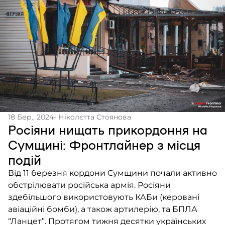
18 Бер., 2024
- Ніколєтта Стоянова
Росіяни нищать прикордоння на
Сумщині: Фронтлайнер з місця
подій
Від 11 березня кордони Сумщини почали активно
обстрілювати російська армія. Росіяни
здебільшого використовують КАБи (керовані
авіаційні бомби), а також артилерію, та БПЛА
“Ланцет”. Протягом тижня десятки українських