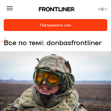
UA
EN
Підтримати нас
Все по темі: donbasfrontliner
Репортажі
Підтримати нас
Статті
Інтерв’ю
Особисто
На часі
Про нас
Підтримати
Команда