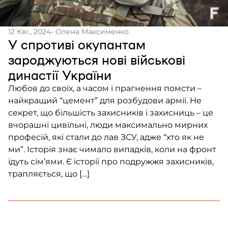
Контакти
12 Кві., 2024
- Олена Максименко
Співпраця
У спротиві окупантам
Медіакіт
зароджуються нові військові
династії України
Партнери проєкту та подяка
Любов до своїх, а часом і прагнення помсти –
Редакційна політика | Копірайт
найкращий “цемент” для розбудови армії. Не
Документи
секрет, що більшість захисників і захисниць – це
вчорашні цивільні, люди максимально мирних
професій, які стали до лав ЗСУ, адже “хто як не
ми”. Історія знає чимало випадків, коли на фронт
ідуть сім’ями. Є історії про подружжя захисників,
трапляється, що […]