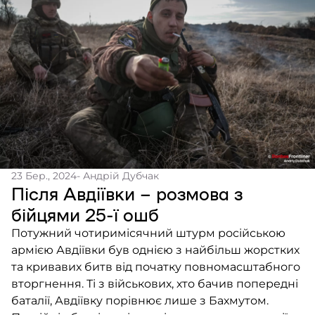
23 Бер., 2024
- Андрій Дубчак
Після Авдіївки – розмова з
бійцями 25-ї ошб
Потужний чотиримісячний штурм російською
армією Авдіївки був однією з найбільш жорстких
та кривавих битв від початку повномасштабного
вторгнення. Ті з військових, хто бачив попередні
баталії, Авдіївку порівнює лише з Бахмутом.