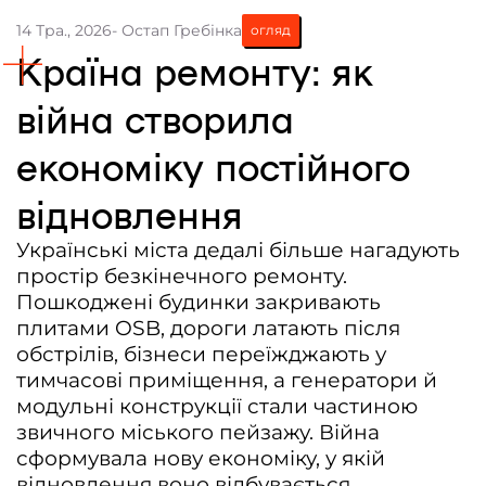
14 Тра., 2026
- Остап Гребінка
огляд
Контакти
Країна ремонту: як
Співпраця
війна створила
Медіакіт
економіку постійного
Партнери проєкту та подяка
Редакційна політика | Копірайт
відновлення
Документи
Українські міста дедалі більше нагадують
простір безкінечного ремонту.
Пошкоджені будинки закривають
плитами OSB, дороги латають після
обстрілів, бізнеси переїжджають у
тимчасові приміщення, а генератори й
модульні конструкції стали частиною
звичного міського пейзажу. Війна
сформувала нову економіку, у якій
відновлення воно відбувається