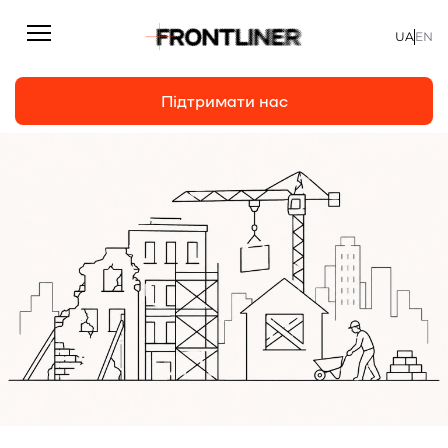
UA
EN
Підтримати нас
Репортажі
Підтримати нас
Статті
Інтерв’ю
Особисто
На часі
Про нас
Підтримати
Команда