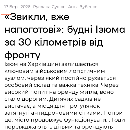
17 Бер., 2026
- Руслана Сушко
- Анна Зубенко
Контакти
«Звикли, вже
Співпраця
напоготові»: будні Ізюма
Медіакіт
за 30 кілометрів від
Партнери проєкту та подяка
фронту
Редакційна політика | Копірайт
Документи
Ізюм на Харківщині залишається
ключовим військовим логістичним
вузлом, через який постійно рухається
особовий склад та важка техніка. Через
високий попит на оренду житла, воно
стало дорогим. Дитячих садків не
вистачає, а місця для прогулянок
затягнуті антидроновими сітками. Попри
це, місто продовжує функціонувати. Люди
переїжджають із дітьми та орендують