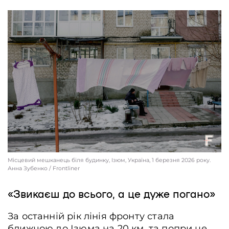
Місцевий мешканець біля будинку, Ізюм, Україна, 1 березня 2026 року.
Анна Зубенко / Frontliner
«Звикаєш до всього, а це дуже погано»
За останній рік лінія фронту стала
ближчою до Ізюма на 20 км, та попри це,