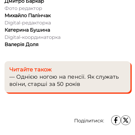
Дмитро Баркар
війна.
контексті війни. Фотографію
Фото редактор
сприймає як можливість
Михайло Палінчак
опинятися в місцях і
Digital-редакторка
середовищах, куди зазвичай
Катерина Бушина
складно потрапити. У команді
Digital-координаторка
Frontliner з вересня 2025 року.
Валерія Доля
Читайте також
— Однією ногою на пенсії. Як служать
воїни, старші за 50 років
Поділитися: