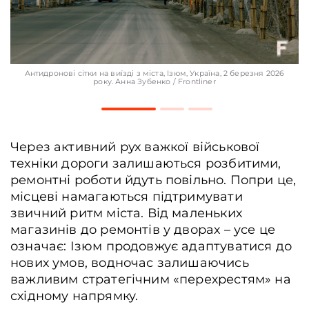
Місцевий мешканець біля будинку, Ізюм, Україна, 1 березня 2026 року. Анн
Зубенко / Frontliner
Антидронові сітки на виїзді з міста, Ізюм, Україна, 2 березня 2026
року. Анна Зубенко / Frontliner
Через активний рух важкої військової
техніки дороги залишаються розбитими,
ремонтні роботи йдуть повільно. Попри це,
місцеві намагаються підтримувати
звичний ритм міста. Від маленьких
магазинів до ремонтів у дворах – усе це
означає: Ізюм продовжує адаптуватися до
нових умов, водночас залишаючись
важливим стратегічним «перехрестям» на
східному напрямку.