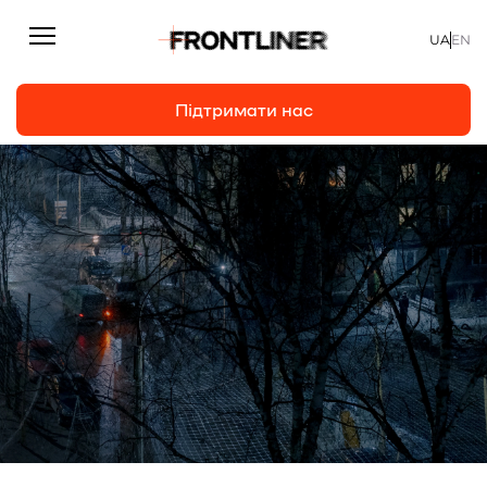
UA
EN
Підтримати нас
Репортажі
Підтримати нас
Статті
Інтерв’ю
Особисто
На часі
Про нас
Підтримати
Команда