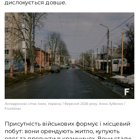
дислокується довше.
Антидронові сітки, Ізюм, Україна, 1 березня 2026 року. Анна Зубенко /
Frontliner
Присутність військових формує і місцевий
побут: вони орендують житло, купують
одяг та продукти в крамницях. Вони стали