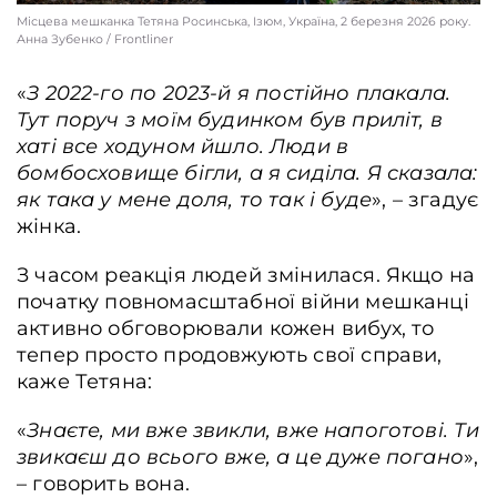
Місцева мешканка Тетяна Росинська, Ізюм, Україна, 2 березня 2026 року.
Анна Зубенко / Frontliner
«
З 2022-го по 2023-й я постійно плакала.
Тут поруч з моїм будинком був приліт, в
хаті все ходуном йшло. Люди в
бомбосховище бігли, а я сиділа. Я сказала:
як така у мене доля, то так і буде
», – згадує
жінка.
З часом реакція людей змінилася. Якщо на
початку повномасштабної війни мешканці
активно обговорювали кожен вибух, то
тепер просто продовжують свої справи,
каже Тетяна:
«
Знаєте, ми вже звикли, вже напоготові. Ти
звикаєш до всього вже, а це дуже погано
»,
– говорить вона.