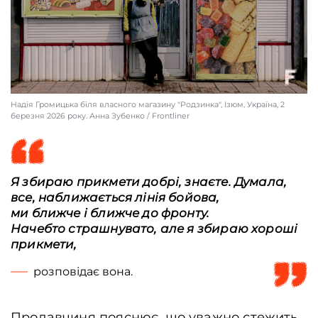
Надія Громицька біля власного магазину "Родзинка", Ізюм, Україна, 2
березня 2026 року. Анна Зубенко / Frontliner
Я збираю прикмети добрі, знаєте. Думала,
все, наближається лінія бойова,
ми ближче і ближче до фронту.
Начебто страшнувато, але я збираю хороші
прикмети,
розповідає вона.
Продавчиня пояснює, що уважно стежить