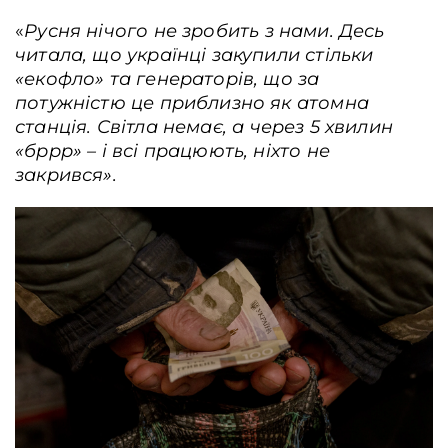
«
Русня нічого не зробить з нами. Десь
читала, що українці закупили стільки
«екофло» та генераторів, що за
потужністю це приблизно як атомна
Антидронові сітки, Ізюм, Україна, 1 березня 2026 року. Анна Зубенко /
станція.
Світла немає, а через 5 хвилин
Frontliner
«бррр» – і всі працюють, ніхто не
закрився».