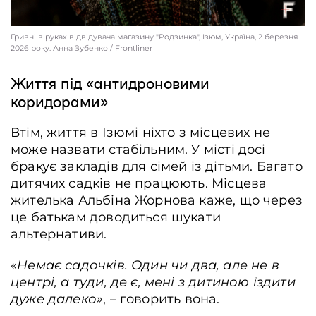
Гривні в руках відвідувача магазину "Родзинка", Ізюм, Україна, 2 березня
2026 року. Анна Зубенко / Frontliner
Життя під «антидроновими
коридорами»
Втім, життя в Ізюмі ніхто з місцевих не
може назвати стабільним. У місті досі
бракує закладів для сімей із дітьми. Багато
дитячих садків не працюють. Місцева
жителька Альбіна Жорнова каже, що через
це батькам доводиться шукати
Продавчиня Анна Петриченко, Ізюм, Україна, 2 березня 2026 року. Анна
альтернативи.
Зубенко / Frontliner
«
Немає садочків. Один чи два, але не в
центрі, а туди, де є, мені з дитиною їздити
дуже далеко»
, – говорить вона.