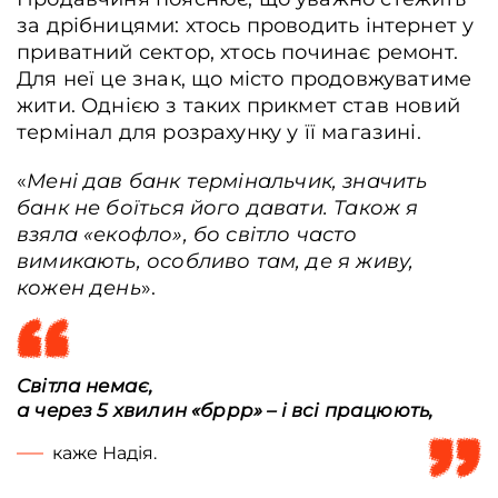
за дрібницями: хтось проводить інтернет у
приватний сектор, хтось починає ремонт.
Для неї це знак, що місто продовжуватиме
жити. Однією з таких прикмет став новий
термінал для розрахунку у її магазині.
«
Мені дав банк термінальчик, значить
банк не боїться його давати. Також я
взяла «екофло», бо світло часто
вимикають, особливо там, де я живу,
кожен день
».
Світла немає,
а через 5 хвилин «бррр» – і всі працюють,
каже Надія.