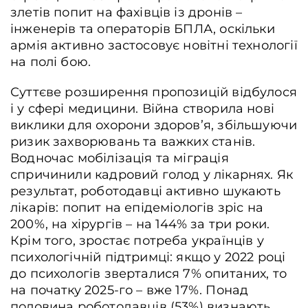
злетів попит на фахівців із дронів –
інженерів та операторів БПЛА, оскільки
армія активно застосовує новітні технології
на полі бою.
Суттєве розширення пропозицій відбулося
і у сфері медицини. Війна створила нові
виклики для охорони здоров’я, збільшуючи
ризик захворювань та важких станів.
Водночас мобілізація та міграція
спричинили кадровий голод у лікарнях. Як
результат, роботодавці активно шукають
лікарів: попит на епідеміологів зріс на
200%, на хірургів – на 144% за три роки.
Крім того, зростає потреба українців у
психологічній підтримці: якщо у 2022 році
до психологів зверталися 7% опитаних, то
на початку 2025-го – вже 17%. Понад
половина роботодавців (53%) визнають