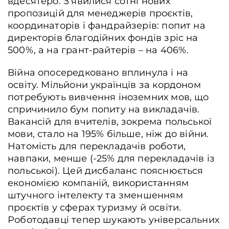
вдесятеро. З’явилися сотні нових
пропозицій для менеджерів проєктів,
координаторів і фандрайзерів: попит на
директорів благодійних фондів зріс на
500%, а на грант-райтерів – на 406%.
Війна опосередковано вплинула і на
освіту. Мільйони українців за кордоном
потребують вивчення іноземних мов, що
спричинило бум попиту на викладачів.
Вакансій для вчителів, зокрема польської
мови, стало на 195% більше, ніж до війни.
Натомість для перекладачів роботи,
навпаки, менше (-25% для перекладачів із
польської). Цей дисбаланс пояснюється
економією компаній, використанням
штучного інтелекту та зменшенням
проєктів у сферах туризму й освіти.
Роботодавці тепер шукають універсальних