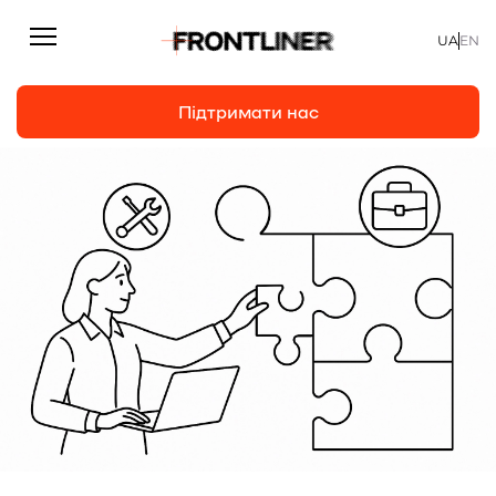
UA
EN
Підтримати нас
Репортажі
Підтримати нас
Статті
Інтерв’ю
Особисто
На часі
Про нас
Підтримати
Команда