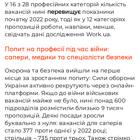
У 16 з 28 професійних категорій кількість
вакансій нині
перевищує
показники
початку 2022 року, тоді як у 12 категоріях
пропозицій роботи, навпаки, менше,
свідчать дані дослідження Work.ua.
Попит на професії під час війни:
сапери, медики та спеціалісти безпеки
Охорона та безпека вийшли на перше
місце за зростанням попиту: Сили оборони
України активно рекрутують через онлайн-
платформи. Якщо до війни військових
вакансій майже не було, нині понад 600
підрозділів розмістили близько 9 тисяч
пропозицій. Деякі посади зросли
буквально з нуля: вакансій для саперів
стало 377 проти однієї у 2022 році;
стрільців – 735 проти трьох. Також стрімко