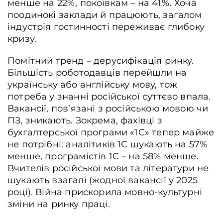
менше на 22%, покоївкам – на 41%. Хоча
поодинокі заклади й працюють, загалом
індустрія гостинності переживає глибоку
кризу.
Помітний тренд – дерусифікація ринку.
Більшість роботодавців перейшли на
українську або англійську мову, тож
потреба у знанні російської суттєво впала.
Вакансії, пов’язані з російською мовою чи
ПЗ, зникають. Зокрема, фахівці з
бухгалтерської програми «1С» тепер майже
не потрібні: аналітиків 1С шукають на 57%
менше, програмістів 1С – на 58% менше.
Вчителів російської мови та літератури не
шукають взагалі (жодної вакансії у 2025
році). Війна прискорила мовно-культурні
зміни на ринку праці.