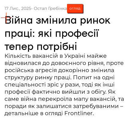
17 Лис., 2025
- Остап Гребінка
огляд
Контакти
Війна змінила ринок
Співпраця
праці: які професії
Медіакіт
тепер потрібні
Партнери проєкту та подяка
Редакційна політика | Копірайт
Кількість вакансій в Україні майже
відновилася до довоєнного рівня, проте
Документи
російська агресія докорінно змінила
структуру ринку праці. Попит на одні
спеціальності зріс у рази, тоді як інші
професії фактично вийшли з обігу. Як
саме війна перекроїла мапу вакансій, та
поради як залишатися затребуваними –
детальніше в огляді Frontliner.