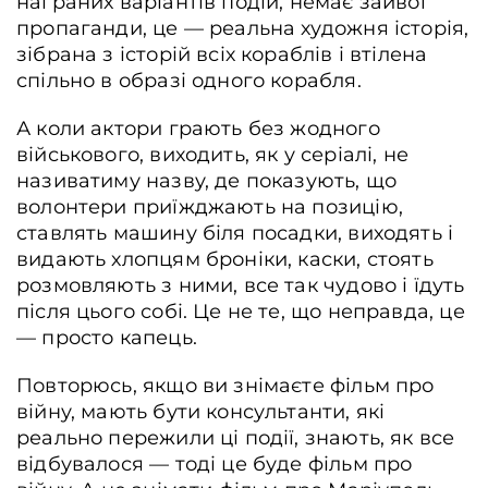
награних варіантів подій, немає зайвої
пропаганди, це — реальна художня історія,
зібрана з історій всіх кораблів і втілена
спільно в образі одного корабля.
А коли актори грають без жодного
військового, виходить, як у серіалі, не
називатиму назву, де показують, що
волонтери приїжджають на позицію,
ставлять машину біля посадки, виходять і
видають хлопцям броніки, каски, стоять
розмовляють з ними, все так чудово і їдуть
після цього собі. Це не те, що неправда, це
— просто капець.
Повторюсь, якщо ви знімаєте фільм про
війну, мають бути консультанти, які
реально пережили ці події, знають, як все
відбувалося — тоді це буде фільм про