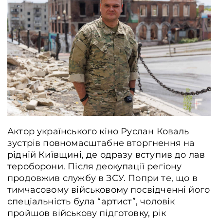
Контакти
Співпраця
Медіакіт
Партнери проєкту та подяка
Редакційна політика | Копірайт
Документи
Актор українського кіно Руслан Коваль
зустрів повномасштабне вторгнення на
рідній Київщині, де одразу вступив до лав
тероборони. Після деокупації регіону
продовжив службу в ЗСУ. Попри те, що в
тимчасовому військовому посвідченні його
спеціальність була “артист”, чоловік
пройшов військову підготовку, рік