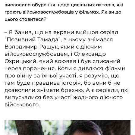
висловила обурення щодо цивільних акторів, які
грають військовослужбовців у фільмах. Як ви до
цього ставитеся?
– Я бачив, що на екрани вийшов серіал
“Позивний Тамада”, в ньому знімався
Володимир Ращук, який є діючим
військовослужбовцем, і Олександр
Охрицький, який воював і був списаний
через поранення. Коли я дивлюся фільми
про війну за їхньої участі, я розумію, що
там буде правдива історія, бо вони б не
дозволили знімати брехню. А є серіали, які
випускалися без участі жодного діючого
військового.