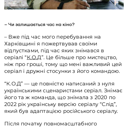
– Чи залишається час на кіно?
– Вже під час мого перебування на
Харківщині я пожертвував своїми
відпустками, під час яких знімався в
серіалі “
К.О.Д
”. Це більше про мистецтво,
ніж про гроші, тому що мені важливий цей
серіал і дружні стосунки з його командою.
“К.О.Д” — це повністю написаний з нуля
українськими сценаристами серіал. Знімає
його та ж команда, що знімала з 2020 по
2022 рік українську версію серіалу “Слід”,
який був адаптацією російського серіалу.
Після початку повномасштабного