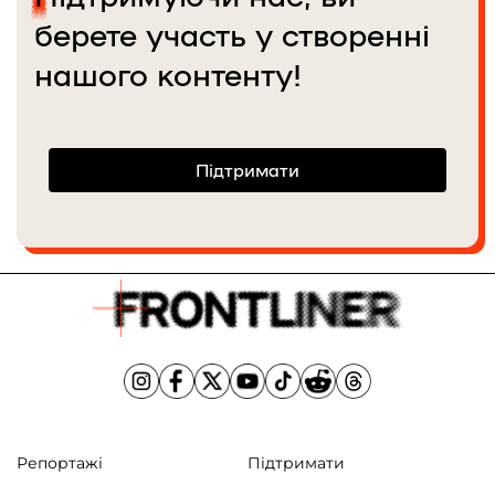
однодумців, вона особливо міцна
берете участь у створенні
в умовах війни, заради цього і
працює.
нашого контенту!
Підтримати
Репортажі
Підтримати