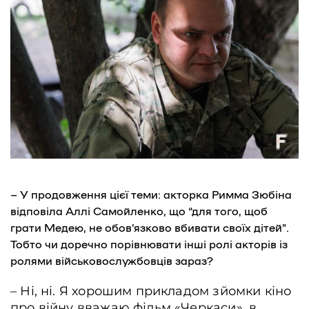
– У продовження цієї теми: акторка Римма Зюбіна
відповіла Аллі Самойленко, що “для того, щоб
грати Медею, не обов’язково вбивати своїх дітей”.
Тобто чи доречно порівнювати інші ролі акторів із
ролями військовослужбовців зараз?
– Ні, ні. Я хорошим прикладом зйомки кіно
про війну вважаю фільм «Черкаси», в