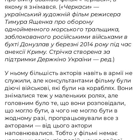
якому я знімався. (
«Черкаси» —
український художній фільм режисера
Тимура Ященка про оборону
однойменного морського тральщика,
заблокованого російськими військами в
бухті Донузлав у березні 2014 року під час
анексії Криму. Стрічка створена за
підтримки Держкіно України — ред.
)
У ньому більшість акторів навіть в армії не
служили, але консультантами фільму були
діючі військові, які були на кораблях. Вони
знімалися теж у маленьких ролях, але
головним було те, що вони розповідали,
що могло бути, а чого не могло бути в
жодному разі, пропрацьовували все з
акторами — від цього актори
наповнювалися. Тобто у фільмі немає