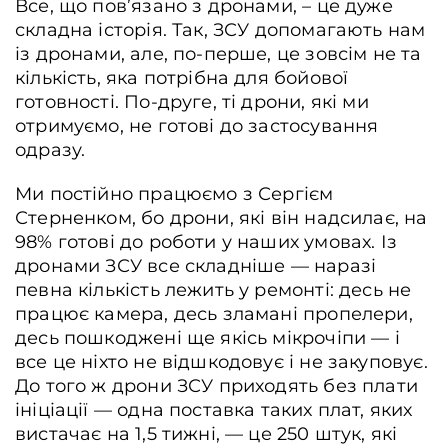
Все, що пов’язано з дронами, – це дуже
складна історія. Так, ЗСУ допомагають нам
із дронами, але, по-перше, це зовсім не та
кількість, яка потрібна для бойової
готовності. По-друге, ті дрони, які ми
отримуємо, не готові до застосування
одразу.
Ми постійно працюємо з Сергієм
Стерненком, бо дрони, які він надсилає, на
98% готові до роботи у наших умовах. Із
дронами ЗСУ все складніше — наразі
певна кількість лежить у ремонті: десь не
працює камера, десь зламані пропелери,
десь пошкоджені ще якісь мікрочіпи — і
все це ніхто не відшкодовує і не закуповує.
До того ж дрони ЗСУ приходять без плати
ініціації — одна поставка таких плат, яких
вистачає на 1,5 тижні, — це 250 штук, які