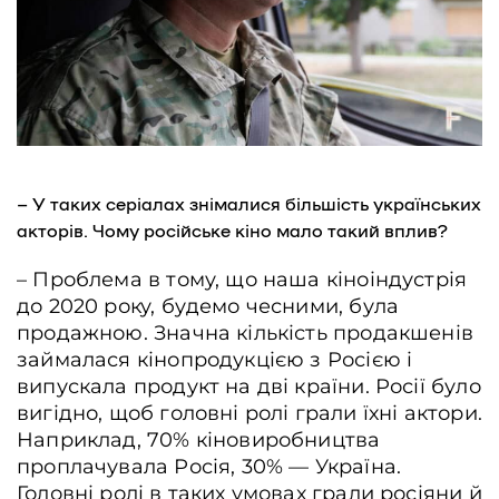
– У таких серіалах знімалися більшість українських
акторів. Чому російське кіно мало такий вплив?
– Проблема в тому, що наша кіноіндустрія
до 2020 року, будемо чесними, була
продажною. Значна кількість продакшенів
займалася кінопродукцією з Росією і
випускала продукт на дві країни. Росії було
вигідно, щоб головні ролі грали їхні актори.
Наприклад, 70% кіновиробництва
проплачувала Росія, 30% — Україна.
Головні ролі в таких умовах грали росіяни й