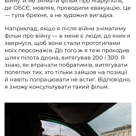
війну. А не знімати фільм про Маріуполь,
де ОБСЄ, мовляв, проводили евакуацію. Це
— тупа брехня, а не художня вигадка.
Наприклад, якщо я після війни зніматиму
фільм про війну — в мене є люди, до яких я
звернуся, щоб вони стали прототипами
моїх персонажів. До того ж я теж проходив
шлях пілота дрона, витягував 200 і 300. Я
знаю, як втрачати побратимів, витягувати
полеглих тих, хто тільки зайшов на позиції
й навіть попрацювати не встиг. Відповідно,
я зможу консультувати такий фільм.