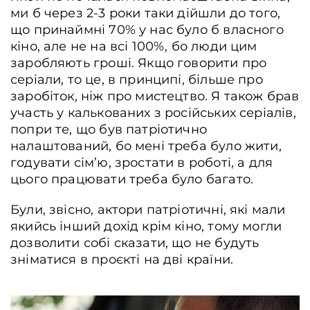
ми б через 2-3 роки таки дійшли до того,
що принаймні 70% у нас було б власного
кіно, але не на всі 100%, бо люди цим
заробляють гроші. Якщо говорити про
серіали, то це, в принципі, більше про
заробіток, ніж про мистецтво. Я також брав
участь у калькованих з російських серіалів,
попри те, що був патріотично
налаштований, бо мені треба було жити,
годувати сім’ю, зростати в роботі, а для
цього працювати треба було багато.
Були, звісно, актори патріотичні, які мали
якийсь інший дохід крім кіно, тому могли
дозволити собі сказати, що не будуть
зніматися в проєкті на дві країни.