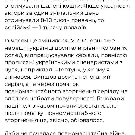
отримували шалені кошти. Якщо українські
актори за один знімальний день
отримували 8-10 тисяч гривень, то
російські — 1 тисячу доларів.
Із часом це змінилося. У 2021 році вже
нарешті українці досягали рівня головних
ролей, відпрацьовували серіали, повністю
прописані українськими сценаристами з
нуля, наприклад, «Топтун», у якому я
знімався. Вийшов досить непоганий
серіал, але через початок
повномасштабного вторгнення серіалу не
вдалося набрати популярності. Гонорари
наші теж з часом почали зростати, але
після початку повномасштабного
вторгнення це, звісно, обірвалося.
Якби не почалася повномасштабна війна,