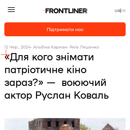
UA
EN
Підтримати нас
12 Чер., 2024
- Альбіна Карман
- Яків Ляшенко
«Для кого знімати
Репортажі
Підтримати нас
Статті
патріотичне кіно
Інтерв’ю
зараз?» — воюючий
Особисто
актор Руслан Коваль
На часі
Про нас
Підтримати
Команда