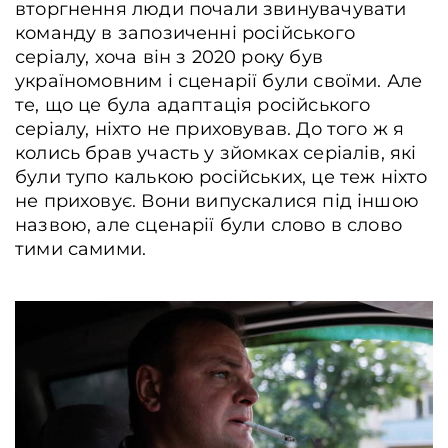
вторгнення люди почали звинувачувати
команду в запозиченні російського
серіалу, хоча він з 2020 року був
україномовним і сценарії були своїми. Але
те, що це була адаптація російського
серіалу, ніхто не приховував. До того ж я
колись брав участь у зйомках серіалів, які
були тупо калькою російських, це теж ніхто
не приховує. Вони випускалися під іншою
назвою, але сценарії були слово в слово
тими самими.