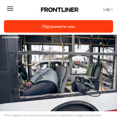
UA
EN
Підтримати нас
Репортажі
Підтримати нас
Статті
Інтерв’ю
Особисто
На часі
Про нас
Підтримати
Тіло людини, яка загинула внаслідок подвійного удару російських
Команда