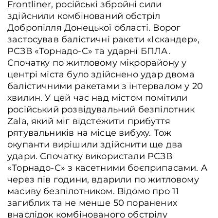
Frontliner
, російські збройні сили
здійснили комбінований обстріл
Добропілля Донецької області. Ворог
застосував балістичні ракети «Іскандер»,
РСЗВ «Торнадо-С» та ударні БПЛА.
Спочатку по житловому мікрорайону у
центрі міста було здійснено удар двома
балістичними ракетами з інтервалом у 20
хвилин. У цей час над містом помітили
російський розвідувальний безпілотник
Zala, який міг відстежити прибуття
рятувальників на місце вибуху. Тож
окупанти вирішили здійснити ще два
удари. Спочатку використали РСЗВ
«Торнадо-С» з касетними боєприпасами. А
через пів години, вдарили по житловому
масиву безпілотником. Відомо про 11
загиблих та не менше 50 поранених
внаслідок комбінованого обстрілу