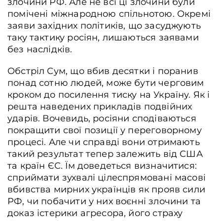
злочини РФ. Але не всі ці злочини були
помічені міжнародною спільнотою. Окремі
заяви західних політиків, що засуджують
таку тактику росіян, лишаються заявами
без наслідків.
Обстріл Сум, що вбив десятки і поранив
понад сотню людей, може бути черговим
кроком до посилення тиску на Україну. Як і
решта наведених прикладів подвійних
ударів. Вочевидь, росіяни сподіваються
покращити свої позиції у переговорному
процесі. Але чи справді вони отримають
такий результат тепер залежить від США
та країн ЄС. Їм доведеться визначитися:
сприймати зухвалі цілеспрямовані масові
вбивства мирних українців як прояв сили
РФ, чи побачити у них воєнні злочини та
доказ істерики агресора, його страху