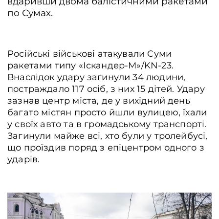
вдаривши двома балістичними ракетами
по Сумах.
Російські військові атакували Суми
ракетами типу «Іскандер-М»/KN-23.
Внаслідок удару загинули 34 людини,
постраждало 117 осіб, з них 15 дітей. Удару
зазнав центр міста, де у вихідний день
багато містян просто йшли вулицею, їхали
у своїх авто та в громадському транспорті.
Загинули майже всі, хто були у тролейбусі,
що проїздив поряд з епіцентром одного з
ударів.