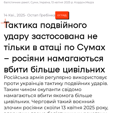
балістичних ракет, Суми, Україна, 13 квітня 2025 р. Кордон.Медіа
Контакти
14 Кві., 2025
- Остап Гребінка
огляд
Співпраця
Тактика подвійного
Медіакіт
удару застосована не
Партнери проєкту та подяка
тільки в атаці по Сумах
Редакційна політика | Копірайт
Документи
– росіяни намагаються
вбити більше цивільних
Російська армія регулярно використовує
проти українців тактику подвійних ударів.
Таким чином окупанти свідомо
намагаються вбити якомога більше
цивільних. Черговий такий воєнний
злочин росіяни скоїли 13 квітня 2025 року,