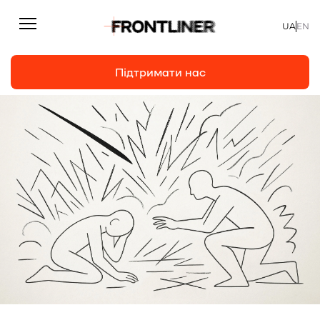
UA
EN
Підтримати нас
Репортажі
Підтримати нас
Статті
Інтерв’ю
Особисто
На часі
Про нас
Підтримати
Команда