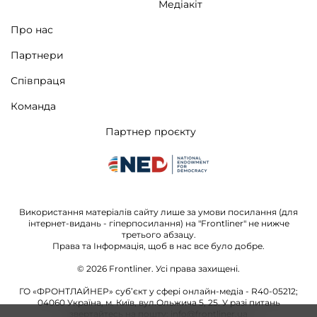
Медіакіт
Про нас
Партнери
Співпраця
Команда
Партнер проєкту
Використання матеріалів сайту лише за умови посилання (для
інтернет-видань - гіперпосилання) на "Frontliner" не нижче
третього абзацу.
Права та Інформація, щоб в нас все було добре.
© 2026
Frontliner.
Усі права захищені.
ГО «ФРОНТЛАЙНЕР» суб’єкт у сфері онлайн-медіа - R40-05212;
04060 Україна, м. Київ, вул.Ольжича 5, 25. У разі питань
звертайтесь на пошту:
info@frontliner.ua