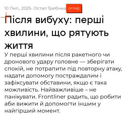
10 Лип., 2025
- Остап Гребінка
огляд
Контакти
Після вибуху: перші
Співпраця
хвилини, що рятують
Медіакіт
життя
Партнери проєкту та подяка
Редакційна політика | Копірайт
У перші хвилини після ракетного чи
дронового удару головне — зберігати
Документи
спокій, не потрапити під повторну атаку,
надати допомогу постраждалим і
зафіксувати обставини, якщо є така
можливість. Найважливіше – не
панікувати. Frontliner радить, що робити
аби вижити й допомогти іншим у
найгірший момент.