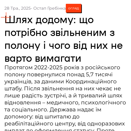
28 Тра., 2025
- Остап Гребінка
огляд
Контакти
Шлях додому: що
Співпраця
потрібно звільненим з
Медіакіт
полону і чого від них не
Партнери проєкту та подяка
Редакційна політика | Копірайт
варто вимагати
Документи
Протягом 2022-2025 років з російського
полону повернулися понад 5,7 тисячі
українців, за даними Координаційного
штабу. Після звільнення на них чекає не
лише радість зустрічі, а й тривалий шлях
відновлення – медичного, психологічного
та соціального. Держава надає їм
допомогу: від шпиталю до
реабілітаційного центру, від одноразових
виплат до оформлення статусу. Проте