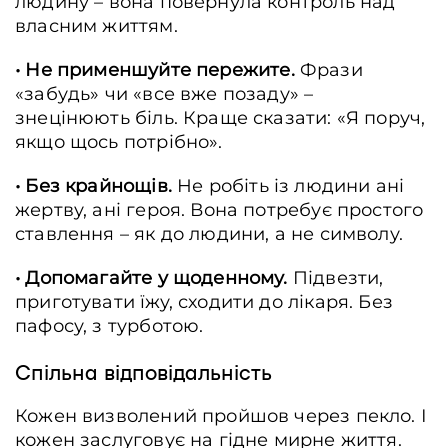
людину – вона повернула контроль над
власним життям.
•
Не применшуйте пережите.
Фрази
«забудь» чи «все вже позаду» –
знецінюють біль. Краще сказати: «Я поруч,
якщо щось потрібно».
• Без крайнощів.
Не робіть із людини ані
жертву, ані героя. Вона потребує простого
ставлення – як до людини, а не символу.
• Допомагайте у щоденному.
Підвезти,
приготувати їжу, сходити до лікаря. Без
пафосу, з турботою.
Спільна відповідальність
Кожен визволений пройшов через пекло. І
кожен заслуговує на гідне мирне життя.