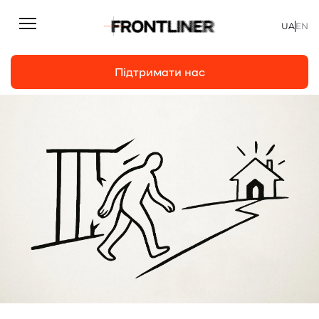
UA
EN
Підтримати нас
Репортажі
Підтримати нас
Статті
Інтерв’ю
Особисто
На часі
Про нас
Підтримати
Команда