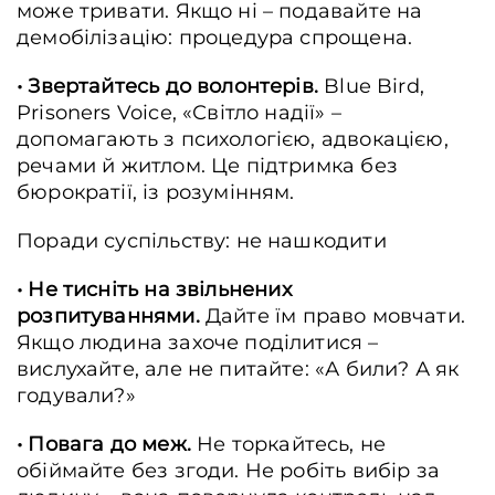
може тривати. Якщо ні – подавайте на
демобілізацію: процедура спрощена.
• Звертайтесь до волонтерів.
Blue Bird,
Prisoners Voice, «Світло надії» –
допомагають з психологією, адвокацією,
речами й житлом. Це підтримка без
бюрократії, із розумінням.
Поради суспільству: не нашкодити
•
Не тисніть на звільнених
розпитуваннями.
Дайте їм право мовчати.
Якщо людина захоче поділитися –
вислухайте, але не питайте: «А били? А як
годували?»
• Повага до меж.
Не торкайтесь, не
обіймайте без згоди. Не робіть вибір за