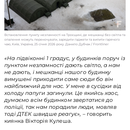
Встановлення пункту незламності на Троєщині, де мешканці без світла та
опалення можуть переночувати, зарядити гаджети та випити гарячого
чаю, Київ, Україна, 25 січня 2026 року. Данило Дубчак / Frontliner
«‎
На підвіконні 1 градус
, у будинків поруч із
пунктом незламності дають світло, а нам
не дають, і мешканці нашого будинку
вимушені приходити саме сюди бо він
найближчий для нас. У мене в сусідки
від
холоду папуги загинули. Це якийсь хаос
,
думаємо всім будинком звертатися до
поліції, так нам порадили люди, мовляв
тоді ДТЕК швидше реагує»,
– говорить
киянка Вікторія Кулеша.