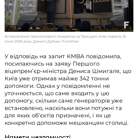
Встановлення промислового генератор на Троєщині, Київ, Україна, 25
січня 2026 року. Данило Дубчак / Frontliner
У відповідь на запит КМВА повідомила,
посилаючись на заяву Першого
віцепрем’єр-міністра Дениса Шмигаля, що
Київ уже отримав майже 342 тонни
допомоги. Однак у повідомленні не
уточнюється, що саме входить у цю
допомогу, скільки саме генераторів уже
встановлено, наскільки вони потужні та
для яких об’єктів призначені, і як це
конкретно допоможе мешканцям столиці.
Намети незламності