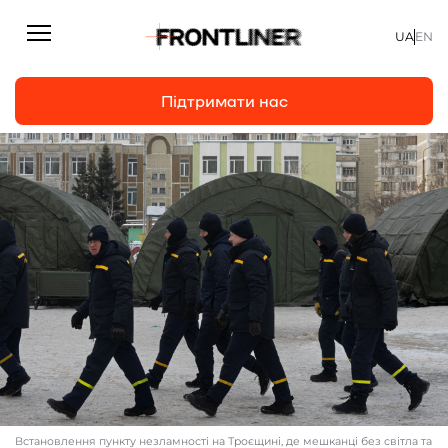
UA
EN
Підтримати нас
Репортажі
Підтримати нас
Статті
Інтерв’ю
Особисто
На часі
Про нас
Підтримати
Встановлення пункту незламності на Троєщині, де мешканці без світла та
Команда