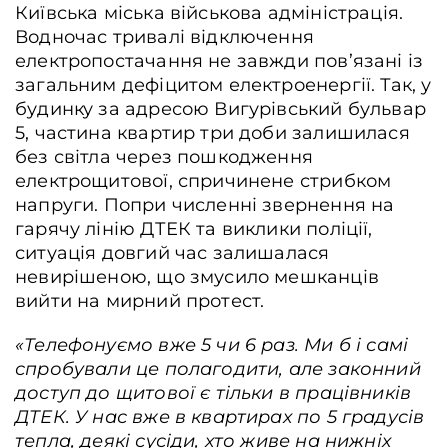
Київська міська військова адміністрація.
Водночас тривалі відключення
електропостачання не завжди пов’язані із
загальним дефіцитом електроенергії. Так, у
будинку за адресою Вигурівський бульвар
5, частина квартир три доби залишилася
без світла через пошкодження
електрощитової, спричинене стрибком
напруги. Попри численні звернення на
гарячу лінію ДТЕК та виклики поліції,
ситуація довгий час залишалася
невирішеною, що змусило мешканців
вийти на мирний протест.
«‎Телефонуємо вже 5 чи 6 раз. Ми б і самі
спробували це полагодити, але законний
доступ до щитової є тільки в працівників
ДТЕК. У нас вже в квартирах по 5 градусів
тепла, деякі сусіди, хто живе на нижніх