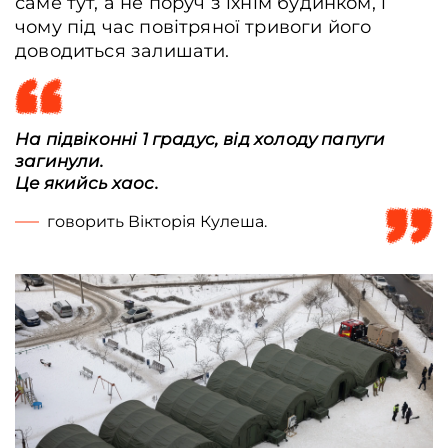
саме тут, а не поруч з їхнім будинком, і
чому під час повітряної тривоги його
доводиться залишати.
На підвіконні 1 градус, від холоду папуги
загинули.
Це якийсь хаос.
говорить Вікторія Кулеша.