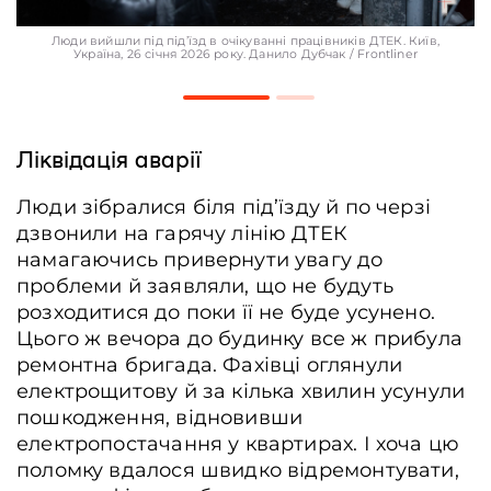
Люди вийшли під під’їзд в очікуванні працівників ДТЕК. Київ,
Україна, 26 січня 2026 року. Данило Дубчак / Frontliner
Ліквідація аварії
Люди зібралися біля під’їзду й по черзі
дзвонили на гарячу лінію ДТЕК
намагаючись привернути увагу до
проблеми й заявляли, що не будуть
розходитися до поки її не буде усунено.
Цього ж вечора до будинку все ж прибула
ремонтна бригада. Фахівці оглянули
електрощитову й за кілька хвилин усунули
пошкодження, відновивши
електропостачання у квартирах. І хоча цю
поломку вдалося швидко відремонтувати,