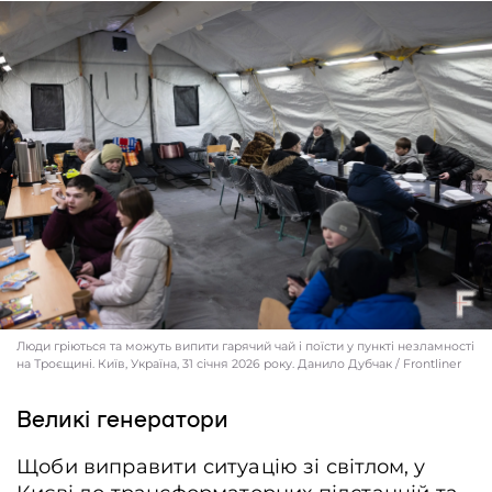
Люди гріються та можуть випити гарячий чай і поїсти у пункті незламності
на Троєщині. Київ, Україна, 31 січня 2026 року. Данило Дубчак / Frontliner
Великі генератори
Щоби виправити ситуацію зі світлом, у