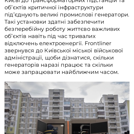
Києві до трансформаторних підстанцій та
об’єктів критичної інфраструктури
під’єднують великі промислові генератори.
Такі установки здатні забезпечити
безперебійну роботу життєво важливих
Встановлення пункту незламності на Троєщині, де мешканці без світла та
об’єктів навіть під час тривалих
опалення можуть переночувати, зарядити гаджети та випити гарячого чаю,
Київ, Україна, 25 січня 2026 року. Данило Дубчак / Frontliner
відключень електроенергії. Frontliner
звернувся до Київської міської військової
адміністрації, щоби дізнатися, скільки
генераторів наразі працює та скільки
може запрацювати найближчим часом.