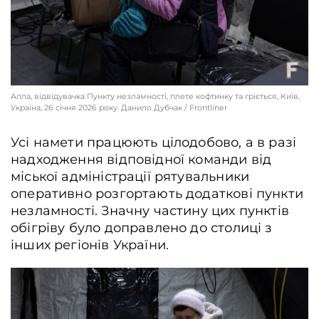
Алла, відвідувачка Пункту незламності, плете кофтинку та гріється, Київ,
Україна, 26 січня 2026 року. Данило Дубчак / Frontliner
Усі намети працюють цілодобово, а в разі
надходження відповідної команди від
міської адміністрації рятувальники
оперативно розгортають додаткові пункти
незламності. Значну частину цих пунктів
обігріву було доправлено до столиці з
інших регіонів України.