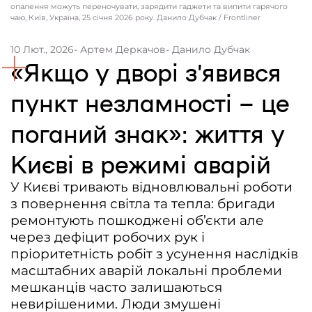
опалення можуть переночувати, зарядити гаджети та випити гарячого
чаю, Київ, Україна, 25 січня 2026 року. Данило Дубчак / Frontliner
Контакти
Співпраця
10 Лют., 2026
- Артем Деркачов
- Данило Дубчак
«Якщо у дворі зʼявився
Медіакіт
пункт незламності – це
Партнери проєкту та подяка
Редакційна політика | Копірайт
поганий знак»: життя у
Документи
Києві в режимі аварій
У Києві тривають відновлювальні роботи
з повернення світла та тепла: бригади
ремонтують пошкоджені об’єкти але
через дефіцит робочих рук і
пріоритетність робіт з усунення наслідків
масштабних аварій локальні проблеми
мешканців часто залишаються
невирішеними. Люди змушені