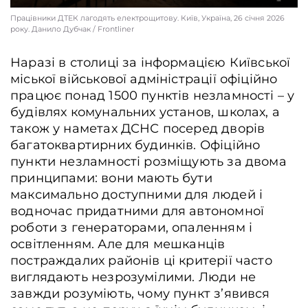
Працівники ДТЕК лагодять електрощитову. Київ, Україна, 26 січня 2026
року. Данило Дубчак / Frontliner
Наразі в столиці за інформацією Київської
міської військової адміністрації офіційно
працює понад 1500 пунктів незламності – у
будівлях комунальних установ, школах, а
також у наметах ДСНС посеред дворів
багатоквартирних будинків. Офіційно
пункти незламності розміщують за двома
принципами: вони мають бути
максимально доступними для людей і
водночас придатними для автономної
роботи з генераторами, опаленням і
освітленням. Але для мешканців
постраждалих районів ці критерії часто
виглядають незрозумілими. Люди не
завжди розуміють, чому пункт з’явився