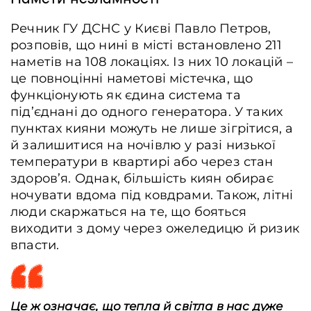
Речник ГУ ДСНС у Києві Павло Петров,
розповів, що нині в місті встановлено 211
наметів на 108 локаціях. Із них 10 локацій –
це повноцінні наметові містечка, що
функціонують як єдина система та
під’єднані до одного генератора. У таких
пунктах кияни можуть не лише зігрітися, а
й залишитися на ночівлю у разі низької
температури в квартирі або через стан
здоров’я. Однак, більшість киян обирає
ночувати вдома під ковдрами. Також, літні
люди скаржаться на те, що бояться
виходити з дому через ожеледицю й ризик
впасти.
Це ж означає, що тепла й світла в нас дуже