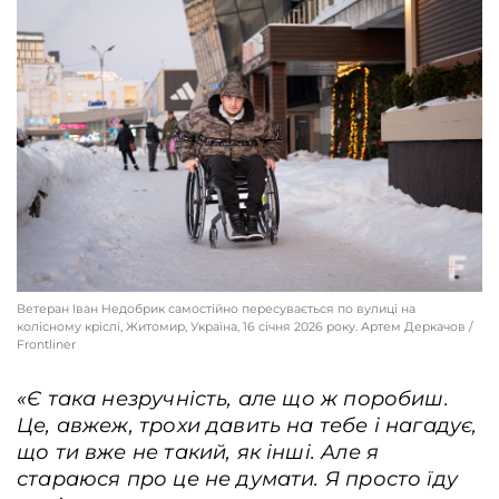
Житомир, Україна, 16 січня 2026 року. Артем Деркачов / Frontliner
Ветеран Іван Недобрик самостійно пересувається по вулиці на
колісному кріслі, Житомир, Україна, 16 січня 2026 року. Артем Деркачов /
Frontliner
«Є така незручність, але що ж поробиш.
Це, авжеж, трохи давить на тебе і нагадує,
що ти вже не такий, як інші. Але я
стараюся про це не думати. Я просто їду