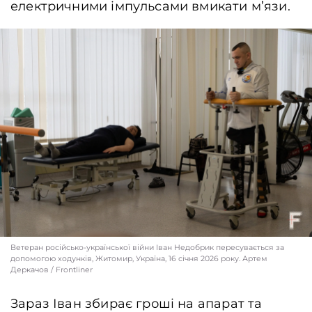
електричними імпульсами вмикати м’язи.
Ветеран російсько-української війни Іван Недобрик пересувається за
допомогою ходунків, Житомир, Україна, 16 січня 2026 року. Артем
Деркачов / Frontliner
Зараз Іван збирає гроші на апарат та