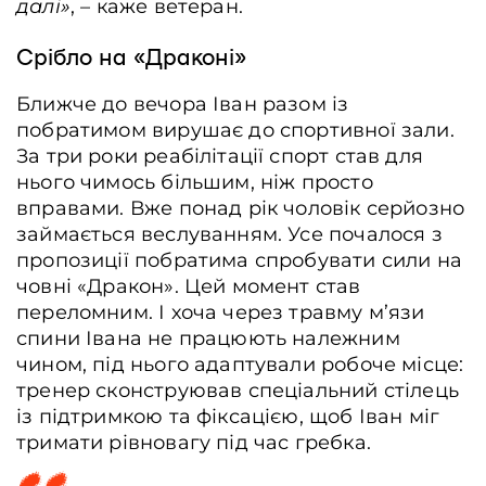
далі»
, – каже ветеран.
Срібло на «Драконі»
Ближче до вечора Іван разом із
побратимом вирушає до спортивної зали.
За три роки реабілітації спорт став для
нього чимось більшим, ніж просто
вправами. Вже понад рік чоловік серйозно
займається веслуванням. Усе почалося з
пропозиції побратима спробувати сили на
човні «Дракон». Цей момент став
переломним. І хоча через травму м’язи
спини Івана не працюють належним
чином, під нього адаптували робоче місце:
тренер сконструював спеціальний стілець
із підтримкою та фіксацією, щоб Іван міг
тримати рівновагу під час гребка.