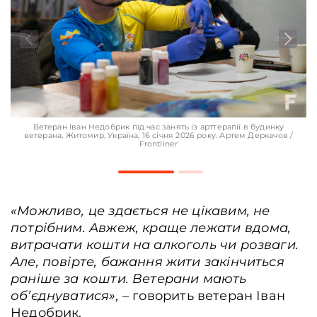
Ветеран Іван Недобрик під час занять із арттерапії в будинку
ветерана, Житомир, Україна, 16 січня 2026 року. Артем Деркачов /
Frontliner
«Можливо, це здається не цікавим, не
потрібним. Авжеж, краще лежати вдома,
витрачати кошти на алкоголь чи розваги.
Але, повірте, бажання жити закінчиться
раніше за кошти. Ветерани мають
об’єднуватися
»,
– говорить ветеран Іван
Недобрик.