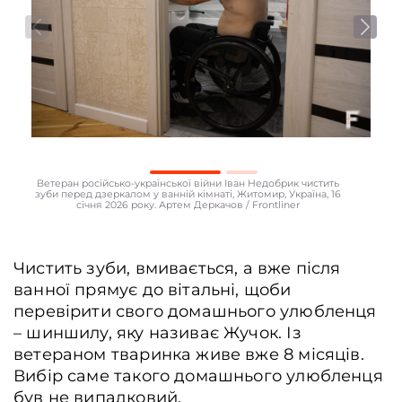
Ветеран російсько-української війни Іван Недобрик чистить
зуби перед дзеркалом у ванній кімнаті, Житомир, Україна, 16
січня 2026 року. Артем Деркачов / Frontliner
Чистить зуби, вмивається, а вже після
ванної прямує до вітальні, щоби
перевірити свого домашнього улюбленця
– шиншилу, яку називає Жучок. Із
ветераном тваринка живе вже 8 місяців.
Вибір саме такого домашнього улюбленця
був не випадковий.