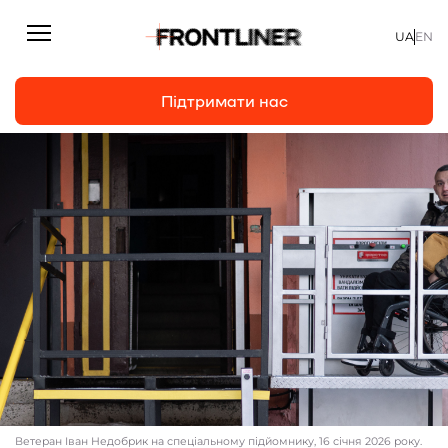
UA
EN
Підтримати нас
Репортажі
Підтримати нас
Статті
Інтерв’ю
Особисто
На часі
Про нас
Підтримати
Ветеран Іван Недобрик на спеціальному підйомнику, 16 січня 2026 року.
Команда