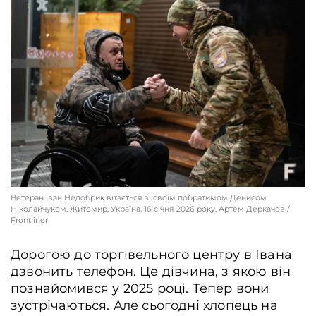
Ветеран Іван Недобрик вітається зі своїм побратимом Денисом
Ніколайчуком, Житомир, Україна, 16 січня 2026 року. Артем Деркачов /
Frontliner
Дорогою до торгівельного центру в Івана
дзвонить телефон. Це дівчина, з якою він
познайомився у 2025 році. Тепер вони
Ветеран Іван Недобрик на спеціальному підйомнику, 16 січня 2026 року.
зустрічаються. Але сьогодні хлопець на
Житомир, Україна. Артем Деркачов / Frontliner