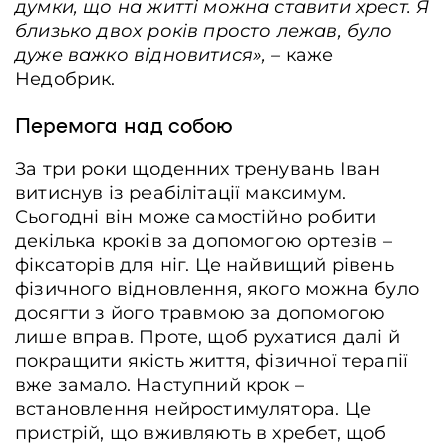
думки, що на житті можна ставити хрест. Я
близько двох років просто лежав, було
дуже важко відновитися», –
каже
Недобрик.
Перемога над собою
За три роки щоденних тренувань Іван
витиснув із реабілітації максимум.
Сьогодні він може самостійно робити
декілька кроків за допомогою ортезів –
фіксаторів для ніг. Це найвищий рівень
фізичного відновлення, якого можна було
досягти з його травмою за допомогою
лише вправ. Проте, щоб рухатися далі й
покращити якість життя, фізичної терапії
Ветеран Іван Недобрик на спеціальному підйомнику, 16 січня 2026 року.
Житомир, Україна. Артем Деркачов / Frontliner
вже замало. Наступний крок –
встановлення нейростимулятора. Це
пристрій, що вживляють в хребет, щоб