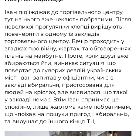
Іван під’їжджає до торгівельного центру,
тут на нього вже чекають побратими. Після
невеликої прогулянки хлопці вирішують
повечеряти в одному із закладів
торговельного центру. Вечір проходить у
згадках про війну, жартах, та обговореннях
планів на майбутнє. Проте, коли друзі вже
збираються йти, виникає ситуація, що
повертає до суворих реалій українських
міст: Іван запитав у офіціантки, чи є в
закладі вбиральня, пристосована для
людей на кріслах, але виявилося, що такої
у закладі немає. Втім Іван сприймає це
спокійно, лише жартома каже побратимам,
що «поїхав на пошуки пригод і вбиральні»,
та вирушає до іншого кінця ТЦ.
Сусід Івана допомагає йому вийти з автомобілю та пересісти на крісло,