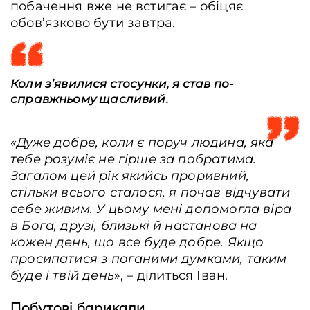
побачення вже не встигає – обіцяє
обов’язково бути завтра.
Коли з’явилися стосунки, я став по-
справжньому щасливий.
«Дуже добре, коли є поруч людина, яка
тебе розуміє не гірше за побратима.
Загалом цей рік якийсь проривний,
стільки всього сталося, я почав відчувати
себе живим. У цьому мені допомогла віра
в Бога, друзі, близькі й настанова на
кожен день, що все буде добре. Якщо
просипатися з поганими думками, таким
буде і твій день
», – ділиться Іван.
Побутові барикади