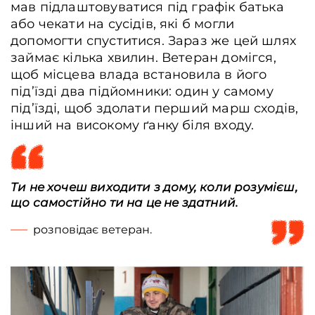
мав підлаштовуватися під графік батька
або чекати на сусідів, які б могли
допомогти спуститися. Зараз же цей шлях
займає кілька хвилин. Ветеран домігся,
щоб місцева влада встановила в його
під’їзді два підйомники: один у самому
під’їзді, щоб здолати перший марш сходів,
інший на високому ґанку біля входу.
Ти не хочеш виходити з дому, коли розумієш,
що самостійно ти на це не здатний.
розповідає ветеран.