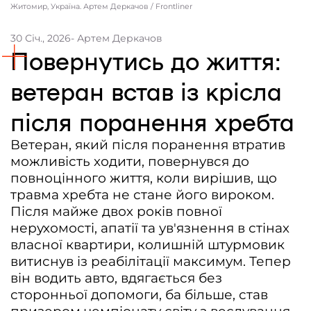
Житомир, Україна. Артем Деркачов / Frontliner
Контакти
30 Січ., 2026
- Артем Деркачов
Співпраця
Повернутись до життя:
Медіакіт
ветеран встав із крісла
Партнери проєкту та подяка
після поранення хребта
Редакційна політика | Копірайт
Ветеран, який після поранення втратив
Документи
можливість ходити, повернувся до
повноцінного життя, коли вирішив, що
травма хребта не стане його вироком.
Після майже двох років повної
нерухомості, апатії та ув'язнення в стінах
власної квартири, колишній штурмовик
витиснув із реабілітації максимум. Тепер
він водить авто, вдягається без
сторонньої допомоги, ба більше, став