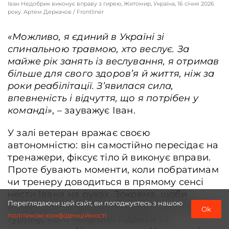
Іван Недобрик виконує вправу з гирею, Житомир, Україна, 16 січня 2026
року. Артем Деркачов / Frontliner
«
Можливо, я єдиний в Україні зі
спинальною травмою, хто веслує.
За
майже рік занять із веслування, я отримав
більше для свого здоров’я й життя, ніж за
роки реабілітації. З’явилася сила,
впевненість і відчуття, що я потрібен у
команді»
, – зауважує Іван.
У залі ветеран вражає своєю
автономністю: він самостійно пересідає на
тренажери, фіксує тіло й виконує вправи.
Проте бувають моменти, коли побратимам
чи тренеру доводиться в прямому сенсі
нести Івана на руках. Зокрема, щоби
Переглядаючи цей сайт, ви погоджуєтесь з нашою
ветеран міг виконати вправи на високому
Ok
політикою конфіденційності
турніку, його потрібно підняти та