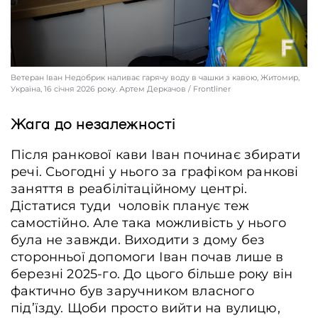
Ветеран Іван Недобрик наливає гарячу воду в чашки з кавою, Житомир,
Україна, 16 січня 2026 року. Артем Деркачов / Frontliner
Жага до незалежності
Після ранкової кави Іван починає збирати
речі. Сьогодні у нього за графіком ранкові
заняття в реабілітаційному центрі.
Дістатися туди чоловік планує теж
самостійно. Але така можливість у нього
була не завжди. Виходити з дому без
сторонньої допомоги Іван почав лише в
березні 2025-го. До цього більше року він
фактично був заручником власного
під’їзду. Щоби просто вийти на вулицю,