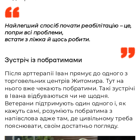
Hайлегший спосіб почати реабілітацію – це,
попри всі проблеми,
встати з ліжка й щось робити.
Зустріч із побратимами
Ветеран Іван Недобрик спускається за допомогою спеціального
підйомника в під'їзді, 16 січня 2026 року. Житомир, Україна. Артем Деркачо
Після арттерапії Іван прямує до одного з
/ Frontliner
торговельних центрів Житомира. Тут на
нього вже чекають побратими. Такі зустрічі
в Івана відбуваються чи не щодня.
Ветерани підтримують один одного і, як
кажуть самі, розуміють побратима з
напівслова адже там, де цивільному треба
пояснювати, своїм достатньо погляду.