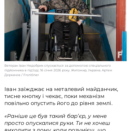
Ветеран Іван Недобрик спускається за допомогою спеціального
підйомника в під'їзді, 16 січня 2026 року. Житомир, Україна. Артем
Деркачов / Frontliner
Іван заїжджає на металевий майданчик,
тисне кнопку і чекає, поки механізм
повільно опустить його до рівня землі.
«
Раніше це був такий бар’єр, у мене
просто опускалися руки. Ти не хочеш
виходити з дому, коли розумієш, що