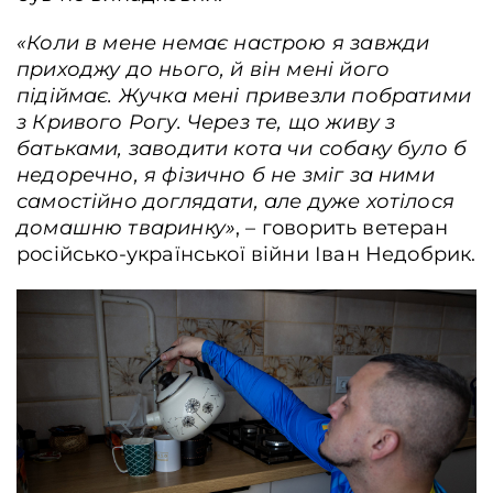
«Коли в мене немає настрою я завжди
приходжу до нього, й він мені його
підіймає. Жучка мені привезли побратими
з Кривого Рогу. Через те, що живу з
батьками, заводити кота чи собаку було б
недоречно, я фізично б не зміг за ними
самостійно доглядати, але дуже хотілося
домашню тваринку»
, – говорить ветеран
російсько-української війни Іван Недобрик.