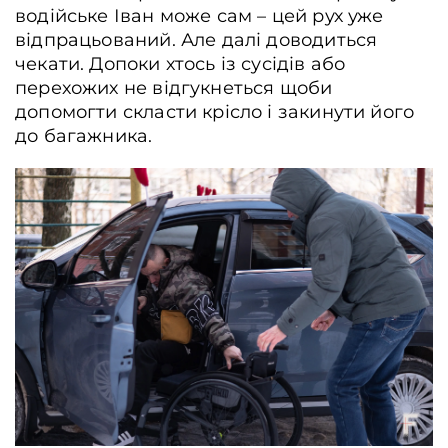
водійське Іван може сам – цей рух уже
відпрацьований. Але далі доводиться
чекати. Допоки хтось із сусідів або
перехожих не відгукнеться щоби
допомогти скласти крісло і закинути його
до багажника.