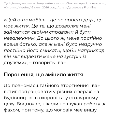
Сусід Івана допомагає йому вийти з автомобілю та пересісти на крісло,
Житомир, Україна, 16 січня 2026 року. Артем Деркачов / Frontliner
«Цей автомобіль – це не просто друг, це
моє життя. Це те, що дозволяє мені
займатися своїми справами й бути
незалежним. До цього ж, мене постійно
возив батько, але ж мені було незручно
постійно його смикати, щоби наприклад
він міг відвезти мене на зустріч із
друзями»
, – говорить Іван.
Поранення, що змінило життя
До повномасштабного вторгнення Іван
встиг попрацювати у різних сферах: на
будівництві, в охороні та у столярному
цеху. Водночас, ніколи не шукав роботу за
фахом, при тому, що чоловік має вищу