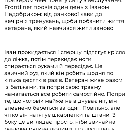
призером чемпіонату світу з веслування.
Frontliner провів один день з Іваном
Недобриком: від ранкової кави до
вечірніх тренувань, щоби побачити життя
ветерана, який навчився жити заново.
Іван прокидається і спершу підтягує крісло
до ліжка, потім перекидає ноги,
спирається руками й пересідає. Це
звичний рух, який він робить щодня по
кілька десятків разів. Ветеран живе разом
із батьками, та попри свою травму
намагається все робити самостійно. Попри
те, що чоловік майже не відчуває ніг, він
впевнено береться за одяг. Повільно, але
чітко він натягує шкарпетки та штани. З
боку це виглядає просто, ніби звичайна
ранкова рутина людини, що поспішає у