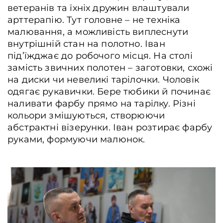
ветеранів та їхніх дружин влаштували
арттерапію. Тут головне – не техніка
малювання, а можливість виплеснути
Ветеран Іван Недобрик наливає гарячу воду в чашки з кавою, Житомир,
внутрішній стан на полотно. Іван
Україна, 16 січня 2026 року. Артем Деркачов / Frontliner
під’їжджає до робочого місця. На столі
замість звичних полотен – заготовки, схожі
на диски чи невеликі тарілочки. Чоловік
одягає рукавички. Бере тюбики й починає
наливати фарбу прямо на тарілку. Різні
кольори змішуються, створюючи
абстрактні візерунки. Іван розтирає фарбу
руками, формуючи малюнок.