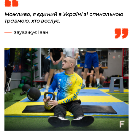
Можливо, я єдиний в Україні зі спинальною
травмою, хто веслує.
зауважує Іван.
Ветеран Іван Недобрик у будинку ветерана, Житомир, Україна, 16 січня 202
року. Артем Деркачов / Frontliner