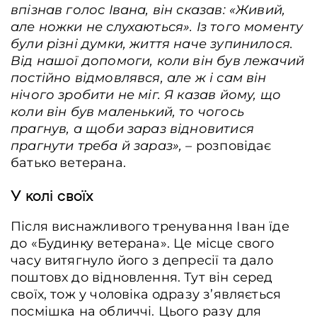
впізнав голос Івана, він сказав: «Живий,
але ножки не слухаються». Із того моменту
були різні думки, життя наче зупинилося.
Від нашої допомоги, коли він був лежачий
постійно відмовлявся, але ж і сам він
нічого зробити не міг. Я казав йому, що
коли він був маленький, то чогось
прагнув, а щоби зараз відновитися
прагнути треба й зараз», –
розповідає
батько ветерана.
У колі своїх
Після виснажливого тренування Іван їде
до «Будинку ветерана». Це місце свого
часу витягнуло його з депресії та дало
поштовх до відновлення. Тут він серед
своїх, тож у чоловіка одразу з’являється
посмішка на обличчі. Цього разу для