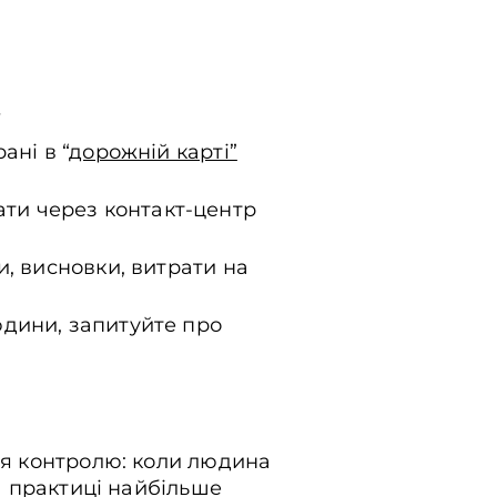
ї
ані в “
дорожній карті”
ти через контакт-центр
и, висновки, витрати на
юдини, запитуйте про
тя контролю: коли людина
На практиці найбільше