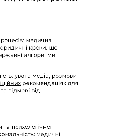
процесів: медична
і юридичні кроки, що
державні алгоритми
сть, увага медіа, розмови
іційних
рекомендаціях для
та відмові від
 та психологічної
ормальність: медичні