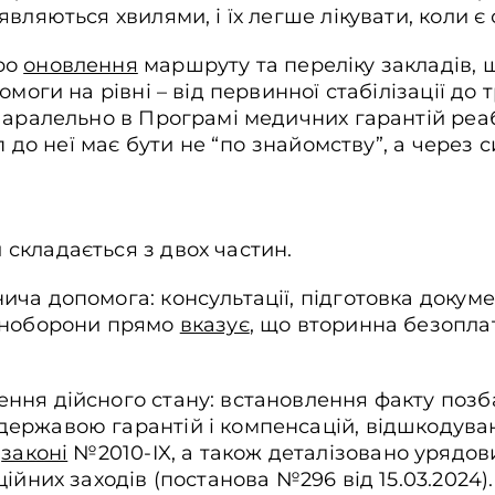
вляються хвилями, і їх легше лікувати, коли є
ро
оновлення
маршруту та переліку закладів, 
моги на рівні – від первинної стабілізації до т
Паралельно в Програмі медичних гарантій реа
уп до неї має бути не “по знайомству”, а через
складається з двох частин.
ча допомога: консультації, підготовка докуме
Міноборони прямо
вказує
, що вторинна безопла
.
ння дійсного стану: встановлення факту позб
ержавою гарантій і компенсацій, відшкодува
в
законі
№2010-IX, а також деталізовано урядо
ійних заходів (постанова №296 від 15.03.2024).