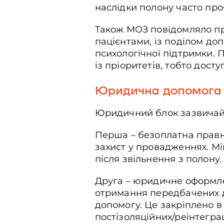
наслідки полону часто проя
Також МОЗ повідомляло п
пацієнтами, із поділом допо
психологічної підтримки. 
із пріоритетів, тобто дост
Юридична допомога
Юридичний блок зазвичай 
Перша – безоплатна правни
захист у провадженнях. 
після звільнення з полону
Друга – юридичне оформле
отримання передбачених д
допомогу. Це закріплено 
постізоляційних/реінтеграц