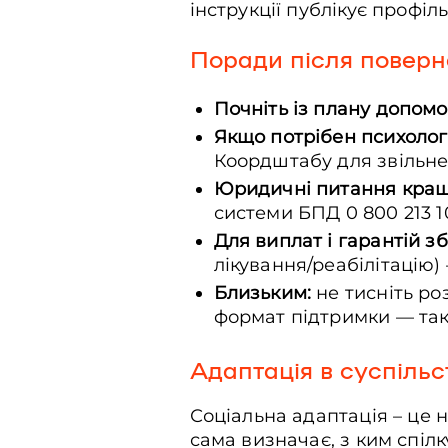
інструкції публікує профіл
Поради після повер
Почніть із плану допомо
Якщо потрібен психолог
Коордштабу для звільн
Юридичні питання кращ
системи БПД 0 800 213 1
Для виплат і гарантій з
лікування/реабілітацію)
Близьким:
не тисніть ро
формат підтримки — так
Адаптація в суспільс
Соціальна адаптація – це 
сама визначає, з ким спіл