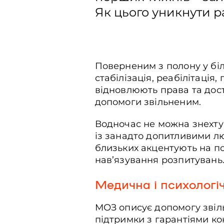
Як цього уникнути ра
Поверненим з полону у біл
стабілізація, реабілітація
відновлюють права та дост
допомоги звільненим.
Водночас не можна знехтув
із занадто допитливими л
близьких акцентують на по
нав’язування розпитувань
Медична і психологіч
МОЗ описує допомогу звіль
підтримки з гарантіями ко