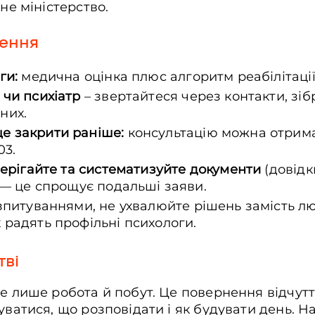
ьне міністерство.
нення
ги:
медична оцінка плюс алгоритм реабілітаці
 чи психіатр
– звертайтеся через контакти, зібр
ених.
е закрити раніше:
консультацію можна отрима
03.
берігайте та систематизуйте документи
(довідк
 — це спрощує подальші заяви.
зпитуваннями, не ухвалюйте рішень замість л
 радять профільні психологи.
тві
не лише робота й побут. Це повернення відчут
куватися, що розповідати і як будувати день. 