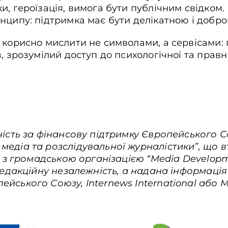
и, героїзація, вимога бути публічним свідком
нципу: підтримка має бути делікатною і добр
 корисно мислити не символами, а сервісами: 
з, зрозумілий доступ до психологічної та прав
ність за фінансову підтримку Європейського 
едіа та розслідувальної журналістики”, що в
ві з громадською організацією “Media Developm
 редакційну незалежність, а надана інформація
йського Союзу, Internews International або 