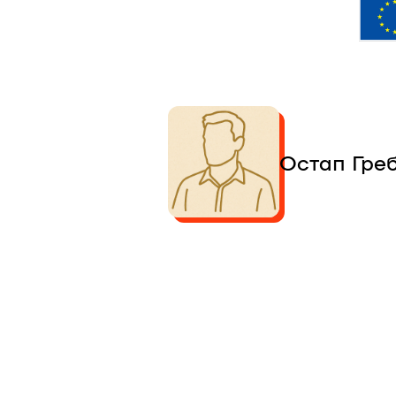
Остап Греб