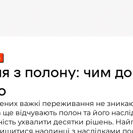
д
я з полону: чим д
о
ених важкі переживання не зникаю
ка ще відчувають полон та його насл
дність ухвалити десятки рішень. Н
лишитися наодинці з наслідками по