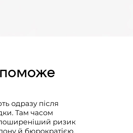
опоможе
ть одразу після
ідки. Там часом
айпоширеніший ризик
лону й бюрократією.