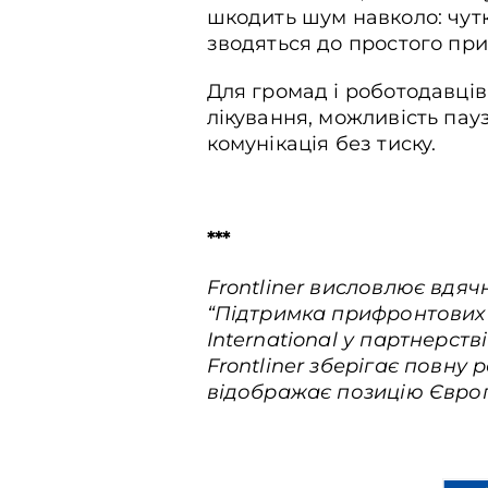
шкодить шум навколо: чутк
зводяться до простого при
Для громад і роботодавців
лікування, можливість пау
комунікація без тиску.
***
Frontliner висловлює вдяч
“Підтримка прифронтових м
International у партнерст
Frontliner зберігає повну
відображає позицію Європе