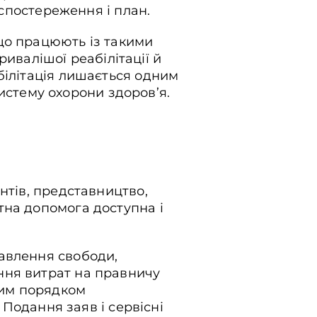
 спостереження і план.
що працюють із такими
ривалішої реабілітації й
білітація лишається одним
 систему охорони здоров’я.
нтів, представництво,
тна допомога доступна і
авлення свободи,
ння витрат на правничу
вим порядком
 Подання заяв і сервісні