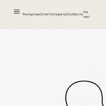
На
Репортажі
Статті
Інтерв’ю
Особисто
часі
Про нас
Підтримати
Команда
Контакти
Співпраця
Медіакіт
Партнери проєкту та подяка
Редакційна політика | Копірайт
Документи