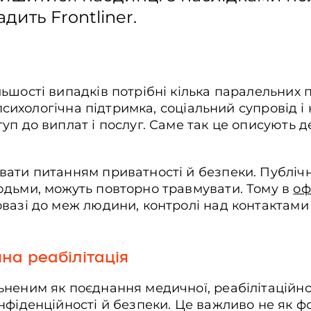
дить Frontliner.
ьшості випадків потрібні кілька паралельних 
, психологічна підтримка, соціальний супровід 
уп до виплат і послуг. Саме так це описують 
ати питанням приватності й безпеки. Публічні
юдьми, можуть повторно травмувати. Тому в
оф
вазі до меж людини, контролі над контактами 
.
на реабілітація
неним як поєднання медичної, реабілітаційної
нфіденційності й безпеки. Це важливо не як ф