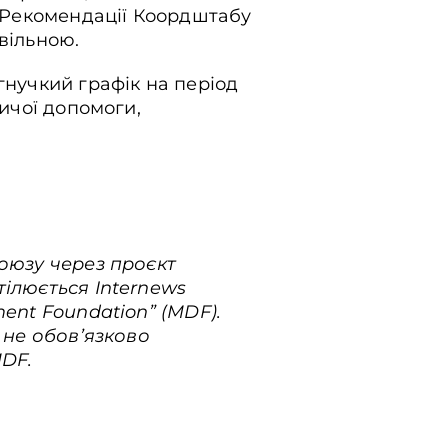
. Рекомендації Коордштабу
овільною.
гнучкий графік на період
ничої допомоги,
Союзу через проєкт
тілюється Internews
ent Foundation” (MDF).
 не обов’язково
MDF.