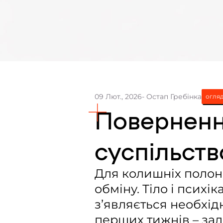
09 Лют., 2026
- Остап Гребінка
огля
Поверненн
суспільств
Для колишніх полон
обміну. Тіло і психі
з’являється необхі
перших тижнів – за