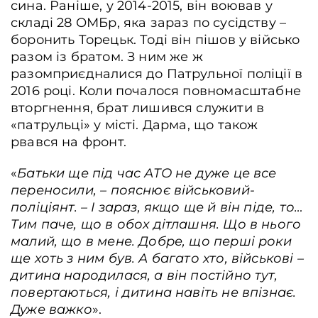
сина. Раніше, у 2014-2015, він воював у
складі 28 ОМБр, яка зараз по сусідству –
боронить Торецьк. Тоді він пішов у військо
разом із братом. З ним же ж
разомприєдналися до Патрульної поліції в
2016 році. Коли почалося повномасштабне
вторгнення, брат лишився служити в
«патрульці» у місті. Дарма, що також
рвався на фронт.
«
Батьки ще під час АТО не дуже це все
переносили, – пояснює військовий-
поліціянт. – І зараз, якщо ще й він піде, то…
Тим паче, що в обох дітлашня. Що в нього
малий, що в мене. Добре, що перші роки
ще хоть з ним був. А багато хто, військові –
дитина народилася, а він постійно тут,
повертаються, і дитина навіть не впізнає.
Дуже важко
».