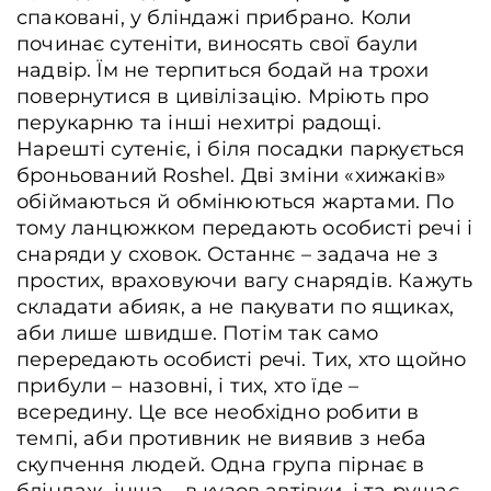
спаковані, у бліндажі прибрано. Коли
починає сутеніти, виносять свої баули
надвір. Їм не терпиться бодай на трохи
повернутися в цивілізацію. Мріють про
перукарню та інші нехитрі радощі.
Нарешті сутеніє, і біля посадки паркується
броньований Roshel. Дві зміни «хижаків»
обіймаються й обмінюються жартами. По
тому ланцюжком передають особисті речі і
снаряди у сховок. Останнє – задача не з
простих, враховуючи вагу снарядів. Кажуть
складати абияк, а не пакувати по ящиках,
аби лише швидше. Потім так само
перередають особисті речі. Тих, хто щойно
прибули – назовні, і тих, хто їде –
всередину. Це все необхідно робити в
темпі, аби противник не виявив з неба
скупчення людей. Одна група пірнає в