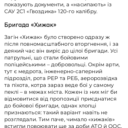
показують документи, а «насипають» із
САУ 2С1 «Гвоздика» 120-го калібру.
Бригада «Хижак»
Загін «Хижак» було створено одразу ж
після повномасштабного вторгнення, і за
деякий час він виріс до цілої бригади. Усі
патрульні, що стали бойовими
поліцейськими – добровольці. Окрім арти,
тут є медрота, інженерно-саперний
підрозділ, рота РЕР та РЕБ, аеророзвідка
та піхота, котра зараз веде бої у самому
пеклі – в межах міста. Кожен із них міг би
відмовитися від пропозиції приєднатися
до бойової бригади, однак хлопці
признаються: такий варіант навіть не
розглядали. Тим паче, чимало «хижаків»
встигли повоювати ще за доби АТО й ООС.