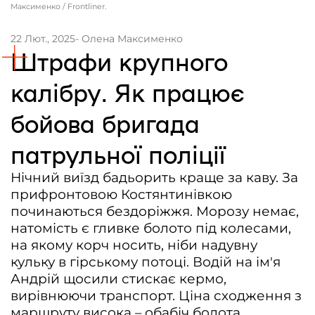
Максименко / Frontliner.
Контакти
22 Лют., 2025
- Олена Максименко
Співпраця
Штрафи крупного
Медіакіт
калібру. Як працює
Партнери проєкту та подяка
бойова бригада
Редакційна політика | Копірайт
патрульної поліції
Документи
Нічний виїзд бадьорить краще за каву. За
прифронтовою Костянтинівкою
починаються бездоріжжя. Морозу немає,
натомість є гливке болото під колесами,
на якому корч носить, ніби надувну
кульку в гірському потоці. Водій на ім'я
Андрій щосили стискає кермо,
вирівнюючи транспорт. Ціна сходження з
маршруту висока – обабіч болота