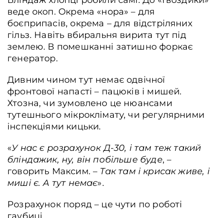
веде окоп. Окрема «нора» – для
боєприпасів, окрема – для відстріляних
гільз. Навіть вбиральня вирита тут під
землею. В помешканні затишно форкає
генератор.
Дивним чином тут немає одвічної
фронтової напасті – пацюків і мишей.
Хтозна, чи зумовлено це нюансами
тутешнього мікроклімату, чи регулярними
інспекціями кицьки.
«
У нас є розрахунок Д-30, і там теж такий
бліндажик, ну, він побільше буде
, –
говорить Максим. –
Так там і крисак живе, і
миші є. А тут немає
».
Розрахунок поряд – це чути по роботі
гаубиці.