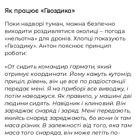
Як працює «Гвоздика»
Поки надворі туман, можна безпечно
виходити роздивлятися околиці – погода
«нельотна» для дронів. Хлопці показують
«Гвоздику». Антон пояснює принцип
роботи:
«
От сидить командир гармати, який
отримує координати. Йому кажуть кутомір,
приціл, рівень, він це все по радіостанції
передає мені. Я на приборі все виводжу, і
потім наводжуся. Як правило, у машині дві
Чистка “Гвоздики” після роботи. Донеччина, Україна, 25.01.2025. Олена
Максименко / Frontliner.
людини сидять. Навідник і клиновий. Він
заряджає снаряд і заряд. Мені передають,
якийсь снаряд заряджають, бо вони їх там
маса різних. В залежності від того, яка там
маса того снаряда, він може летіть по-