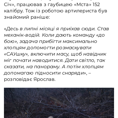
Січ», працював з гаубицею «Мста» 152
калібру. Тож із роботою артилериста був
знайомий раніше:
«
Десь в липні місяці я приїхав сюди. Став
механік-водій. Коли дають команду «до
бою», задача прибігти максимально
хлопцям допомогти розмаскувати
«САУшку», включити масу, щоб навідник
міг почати наводитися. Дати світло, так
сказати, на панораму. А потім хлопцям
допомагаю підносити снаряди
», –
розповідає Ярослав.