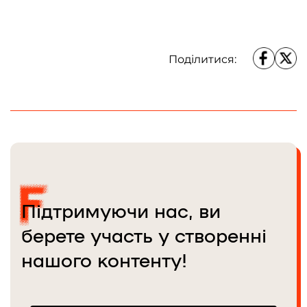
й резервістка добровольчого
батальйону «Госпітальєри».
Ярослав показує, як зберігаються снаряди. Донеччина, Україна, 25.01.2025.
Вірить, що медіа можуть бути
Олена Максименко / Frontliner.
Поділитися:
зброєю у цій війні. У Frontliner від
перших днів існування видання
(2021).
Підтримуючи нас, ви
берете участь у створенні
нашого контенту!