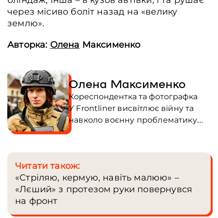
бліндаж, інша – в кузов автівки, і та рушає
через місиво боліт назад на «велику
землю».
Авторка:
Олена
Максименко
Олена Максименко
Кореспондентка та фотографка
У Frontliner висвітлює війну та
навколо воєнну проблематику.
Авторка книжок: поетичні збірки
"Бременські траси" і "Я тобі
листопад"; збірка прозових
Читати також:
оповідань "Неприкаяні";
«Стріляю, кермую, навіть малюю» –
оповідання для підлітків "Пси, які
«Лєший» з протезом руки повернувся
приручають людей";
на фронт
документальна книга "Пряма
мова. Хроніки захисту". Ветеранка