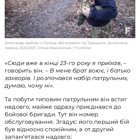
Олександр приїхав із Польщі, аби воювати під Торецьком. Донеччина,
Україна, 25.01.2025. Олена Максименко / Frontliner.
Ранкова кава у бліндажі. Донеччина, Україна, 25.01.2025. Олена Максименко 
«
Сюди вже в кінці 23-го року я приїхав
, –
Frontliner.
говорить він. –
В мене брат воює, і батько
захворів. І розпочався набір патрульних,
думаю, чому ні»
.
Та побути типовим патрульним він встиг
недовго, майже одразу приєднався до
бойової бригади. Тут він номер
обслуговування. Згадує: його перший бій
був відносно спокійним, а от другий
запам’ятався надовго: