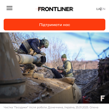
UA
EN
Підтримати нас
Репортажі
Підтримати нас
Статті
Інтерв’ю
Особисто
На часі
Про нас
Підтримати
Чистка “Гвоздики” після роботи. Донеччина, Україна, 25.01.2025. Олена
Команда