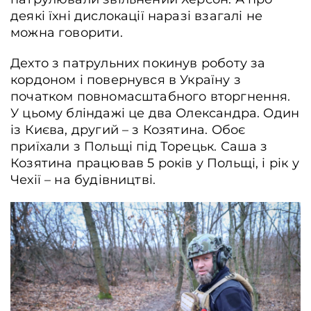
деякі їхні дислокації наразі взагалі не
можна говорити.
Дехто з патрульних покинув роботу за
кордоном і повернувся в Україну з
початком повномасштабного вторгнення.
У цьому бліндажі це два Олександра. Один
із Києва, другий – з Козятина. Обоє
приїхали з Польщі під Торецьк. Саша з
Козятина працював 5 років у Польщі, і рік у
Чехії – на будівництві.