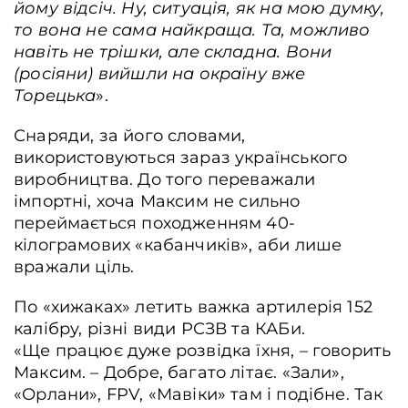
йому відсіч. Ну, ситуація, як на мою думку,
то вона не сама найкраща. Та, можливо
навіть не трішки, але складна. Вони
(росіяни) вийшли на окраїну вже
Торецька
».
Снаряди, за його словами,
використовуються зараз українського
виробництва. До того переважали
імпортні, хоча Максим не сильно
переймається походженням 40-
кілограмових «кабанчиків», аби лише
вражали ціль.
По «хижаках» летить важка артилерія 152
калібру, різні види РСЗВ та КАБи.
«Ще працює дуже розвідка їхня, – говорить
Максим. – Добре, багато літає. «Зали»,
«Орлани», FPV, «Мавіки» там і подібне. Так