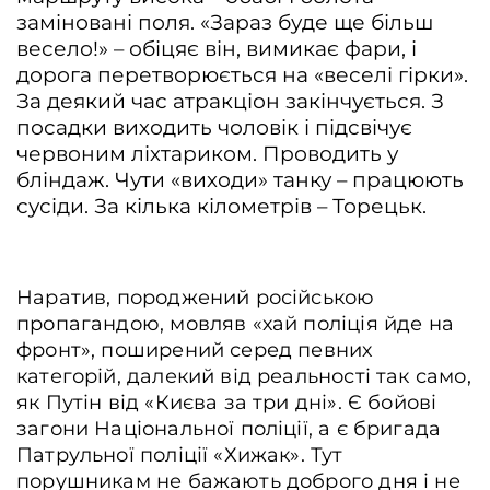
заміновані поля. «Зараз буде ще більш
весело!» – обіцяє він, вимикає фари, і
дорога перетворюється на «веселі гірки».
За деякий час атракціон закінчується. З
посадки виходить чоловік і підсвічує
червоним ліхтариком. Проводить у
бліндаж. Чути «виходи» танку – працюють
сусіди. За кілька кілометрів – Торецьк.
Наратив, породжений російською
пропагандою, мовляв «хай поліція йде на
фронт», поширений серед певних
категорій, далекий від реальності так само,
як Путін від «Києва за три дні». Є бойові
загони Національної поліції, а є бригада
Патрульної поліції «Хижак». Тут
порушникам не бажають доброго дня і не