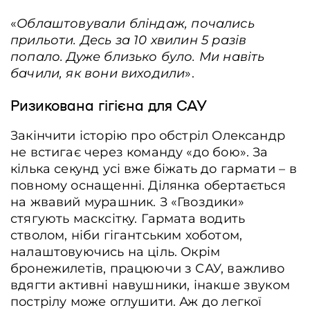
«
Облаштовували бліндаж, почались
прильоти. Десь за 10 хвилин 5 разів
попало. Дуже близько було. Ми навіть
бачили, як вони виходили
».
Ризикована гігієна для САУ
Закінчити історію про обстріл Олександр
не встигає через команду «до бою». За
кілька секунд усі вже біжать до гармати – в
повному оснащенні. Ділянка обертається
на жвавий мурашник. З «Гвоздики»
стягують масксітку. Гармата водить
стволом, ніби гігантським хоботом,
налаштовуючись на ціль. Окрім
бронежилетів, працюючи з САУ, важливо
вдягти активні навушники, інакше звуком
пострілу може оглушити. Аж до легкої