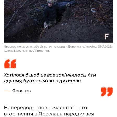
Ярослав показує, як зберігаються снаряди. Донеччина, Україна, 25.01.2025.
Олена Максименко / Frontliner.
Хотілося б щоб це все закінчилось, йти
додому, бути з сім’єю, з дитиною.
Ярослав
Напередодні повномасштабного
вторгнення в Ярослава народилася