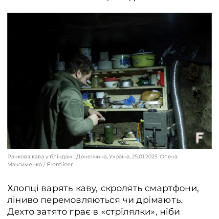
Ранкова кава у бліндажі. Донеччина, Україна, 25.01.2025. Олена
Максименко / Frontliner.
Хлопці варять каву, скролять смартфони,
ліниво перемовляються чи дрімають.
Дехто затято грає в «стрілялки», ніби