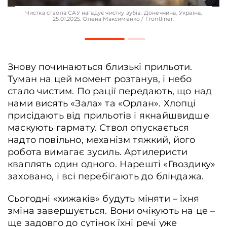
Чистка ствола САУ нагадує чистку зубів. Донеччина, Україна,
25.01.2025. Олена Максименко / Frontliner.
Знову починаються близькі прильоти.
Туман на цей момент розтанув, і небо
стало чистим. По рації передають, що над
нами висять «Зала» та «Орлан». Хлопці
присідають від прильотів і якнайшвидше
маскують гармату. Ствол опускається
надто повільно, механізм тяжкий, його
робота вимагає зусиль. Артилеристи
кваплять один одного. Нарешті «Гвоздику»
заховано, і всі перебігають до бліндажа.
Сьогодні «хижаків» будуть міняти – їхня
зміна завершується. Вони очікують на це –
ще задовго до сутінок їхні речі уже