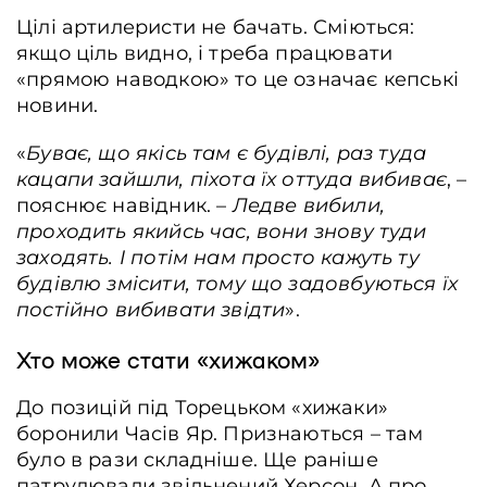
Цілі артилеристи не бачать. Сміються:
якщо ціль видно, і треба працювати
«прямою наводкою» то це означає кепські
новини.
«
Буває, що якісь там є будівлі, раз туда
кацапи зайшли, піхота їх оттуда вибиває
, –
пояснює навідник. –
Ледве вибили,
проходить якийсь час, вони знову туди
заходять. І потім нам просто кажуть ту
будівлю змісити, тому що задовбуються їх
постійно вибивати звідти
».
Хто може стати «хижаком»
До позицій під Торецьком «хижаки»
боронили Часів Яр. Признаються – там
було в рази складніше. Ще раніше
патрулювали звільнений Херсон. А про