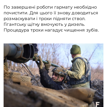
По завершені роботи гармату необхідно
почистити. Для цього її знову доводиться
розмаскувати і трохи підняти ствол.
Гігантську щітку вмочують у дизель.
Процедура трохи нагадує чищення зубів.
Максим рухається до “Гвоздики”. Донеччина, Україна, 25.01.2025. Олена
Максименко / Frontliner.