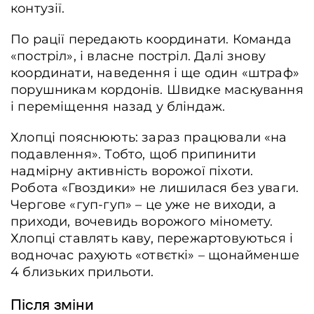
контузії.
По рації передають координати. Команда
«постріл», і власне постріл. Далі знову
координати, наведення і ще один «штраф»
порушникам кордонів. Швидке маскування
і переміщення назад у бліндаж.
Хлопці пояснюють: зараз працювали «на
подавлення». Тобто, щоб припинити
надмірну активність ворожої піхоти.
Робота «Гвоздики» не лишилася без уваги.
Чергове «гуп-гуп» – це уже не виходи, а
приходи, вочевидь ворожого міномету.
Хлопці ставлять каву, пережартовуються і
водночас рахують «отвєткі» – щонайменше
4 близьких прильоти.
Після зміни