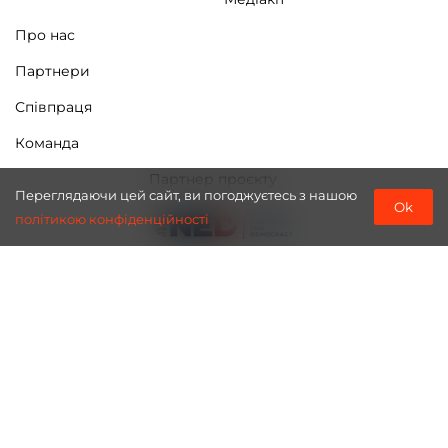
Про нас
Партнери
Співпраця
Команда
Партнер проєкту
Переглядаючи цей сайт, ви погоджуєтесь з нашою
Ok
політикою конфіденційності
Використання матеріалів сайту лише за умови посилання (для
інтернет-видань - гіперпосилання) на "Frontliner" не нижче
третього абзацу.
Права та Інформація, щоб в нас все було добре.
© 2026
Frontliner.
Усі права захищені.
ГО «ФРОНТЛАЙНЕР» суб’єкт у сфері онлайн-медіа - R40-05212;
04060 Україна, м. Київ, вул.Ольжича 5, 25. У разі питань
звертайтесь на пошту:
info@frontliner.ua