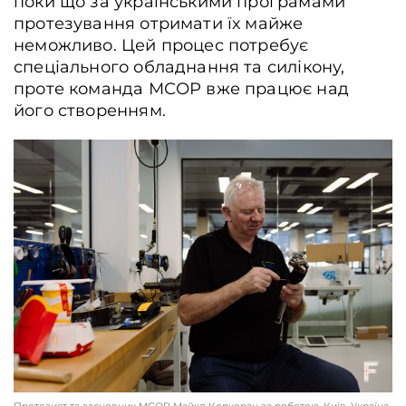
поки що за українськими програмами
протезування отримати їх майже
неможливо. Цей процес потребує
спеціального обладнання та силікону,
проте команда МСОР вже працює над
його створенням.
Ветеран Іван Мусієнко під час заняття з ерготерапії, Київ, Україна, 1 квітня
2026 року. Анна Зубенко / Frontliner