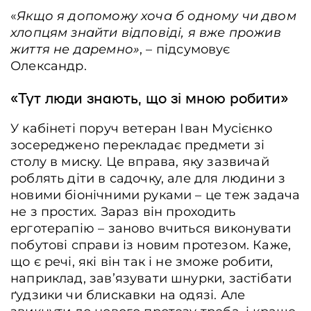
«
Якщо я допоможу хоча б одному чи двом
хлопцям знайти відповіді, я вже прожив
життя не даремно»
, – підсумовує
Олександр.
«Тут люди знають, що зі мною робити»
У кабінеті поруч ветеран Іван Мусієнко
зосереджено перекладає предмети зі
столу в миску. Це вправа, яку зазвичай
роблять діти в садочку, але для людини з
новими біонічними руками – це теж задача
не з простих. Зараз він проходить
ерготерапію – заново вчиться виконувати
побутові справи із новим протезом. Каже,
що є речі, які він так і не зможе робити,
наприклад, завʼязувати шнурки, застібати
ґудзики чи блискавки на одязі. Але