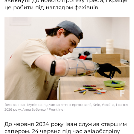
звикнути до нового протезу треба, і краще
це робити під наглядом фахівців.
Ветеран Іван Мусієнко під час заняття з ерготерапії, Київ, Україна, 1 квітня
2026 року. Анна Зубенко / Frontliner
До червня 2024 року Іван служив старшим
сапером. 24 червня під час авіаобстрілу