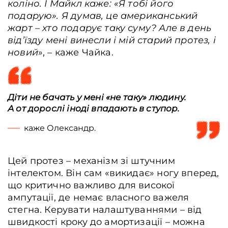
коліно. І Майкл каже: «Я тобі його
подарую». Я думав, це американський
жарт – хто подарує таку суму? Але в день
від’їзду мені винесли і мій старий протез, і
новий
», – каже Чайка.
Діти не бачать у мені «не таку» людину.
А от дорослі іноді впадають в ступор.
каже Олександр.
Цей протез – механізм зі штучним
інтелектом. Він сам «викидає» ногу вперед,
що критично важливо для високої
ампутації, де немає власного важеля
стегна. Керувати налаштуваннями – від
швидкості кроку до амортизації – можна