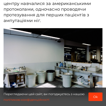
центру навчалися за американськими
протоколами, одночасно проводячи
протезування для перших пацієнтів з
ампутаціями ніг.
Ветеран Іван Мусієнко, Київ, Україна, 1 квітня 2026 року. Анна Зубенко /
Frontliner
Переглядаючи цей сайт, ви погоджуєтесь з нашою
Ok
Майстерня, Київ, Україна, 1 квітня 2026 року. Анна Зубенко / Frontliner
політикою конфіденційності