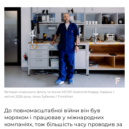
Ветеран морського флоту та технік MCOP Анатолій Кирда, Україна, 1
квітня 2026 року. Анна Зубенко / Frontliner
До повномасштабної війни він був
моряком і працював у міжнародних
компаніях, тож більшість часу проводив за