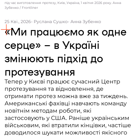
під час виготовлення протезу, Київ, Україна, 1 квітня 2026 року. Анна
Зубенко / Frontliner
Контакти
Співпраця
25 Кві., 2026
- Руслана Сушко
- Анна Зубенко
«Ми працюємо як одне
Медіакіт
серце» – в Україні
Партнери проєкту та подяка
Редакційна політика | Копірайт
змінюють підхід до
Документи
протезування
Тепер у Києві працює сучасний Центр
протезування та відновлення, де
отримати протез можна вже за тиждень.
Американські фахівці навчають команду
новітнім методам роботи, які
застосовують у США. Раніше українським
військовим, які втратили кінцівки, частіше
доводилося шукати можливості якісного