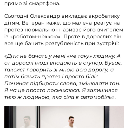
прямо зі смартфона.
Сьогодні Олександр викладає акробатику
дітям. Ветеран каже, що малеча реагує на
протез нормально і називає його вчителем
із «роботом-ніжкою». Проте в дорослих він
все ще бачить розгубленість при зустрічі:
«
Діти не бачать у мені «не таку» людину. А
от дорослі іноді впадають в ступор. Буває,
таксист говорить зі мною всю дорогу, а
потім бачить протез і просто біліє.
Починає підбирати слова, змінювати тон.
Я на це просто посміхаюся. Я залишився
тією ж людиною, яка сіла в автомобіль»
.