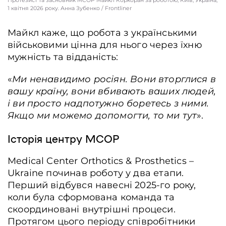
Протезист та засновник MCOP Майкл Коркоран за роботою, Київ, Україна,
1 квітня 2026 року. Анна Зубенко / Frontliner
Майкл каже, що робота з українськими
військовими цінна для нього через їхню
мужність та відданість:
«
Ми ненавидимо росіян. Вони вторглися в
вашу країну, вони вбивають ваших людей,
і ви просто надпотужно боретесь з ними.
Якщо ми можемо допомогти, то ми тут
».
Історія центру MCOP
Medical Center Orthotics & Prosthetics –
Ukraine починав роботу у два етапи.
Перший відбувся навесні 2025-го року,
коли була сформована команда та
скоординовані внутрішні процеси.
Протягом цього періоду співробітники