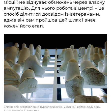
місці і
не відчуває обмежень через власну
ампутацію
. Для нього робота в центрі – це
спосіб ділитися досвідом із ветеранами,
адже він сам пройшов цей шлях і знає
кожен його етап.
Протезисти у майстерні, Київ, Україна, 1 квітня 2026 року. Анна Зубенко /
Frontliner
Зліпки для виготовлення куксоприймачів, Україна, 1 квітня 2026 року.
Анна Зубенко / Frontliner