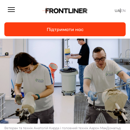
UA
EN
Підтримати нас
Репортажі
Підтримати нас
Статті
Інтерв’ю
Особисто
На часі
Про нас
Підтримати
Ветеран та технік Анатолій Кирда і головний технік Аарон МакДональд
Команда