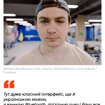
Ветеран Іван Мусієнко, Київ, Україна, 1 квітня 2026 року. Анна Зубенко /
Frontliner
Тут дуже класний інтерфейс, ще й
українською мовою,
я вмикаю Bluetooth, під’єдную руку і бачу все