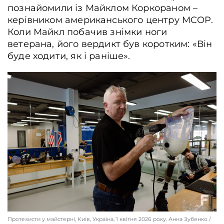
познайомили із Майклом Коркораном –
керівником американського центру MCOP.
Коли Майкл побачив знімки ноги
ветерана, його вердикт був коротким: «Він
буде ходити, як і раніше».
Протезисти у майстерні, Київ, Україна, 1 квітня 2026 року. Анна Зубенко /