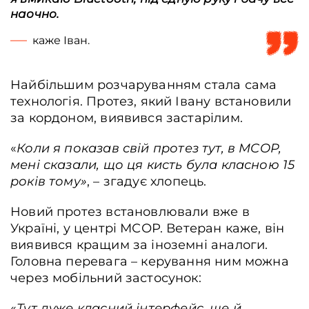
наочно.
каже Іван.
Найбільшим розчаруванням стала сама
технологія. Протез, який Івану встановили
за кордоном, виявився застарілим.
«
Коли я показав свій протез тут, в MCOP,
мені сказали, що ця кисть була класною 15
років тому»
, – згадує хлопець.
Новий протез встановлювали вже в
Україні, у центрі МСОР. Ветеран каже, він
виявився кращим за іноземні аналоги.
Ветеран та технік Анатолій Кирда і головний технік Аарон МакДональд під
Головна перевага – керування ним можна
час виготовлення протезу, Київ, Україна, 1 квітня 2026 року. Анна Зубенко /
через мобільний застосунок:
Frontliner
«
Тут дуже класний інтерфейс, ще й