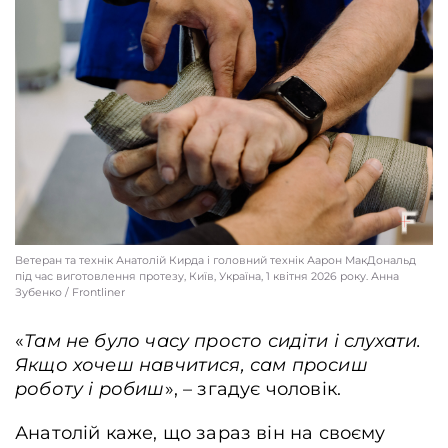
Ветеран та технік Анатолій Кирда і головний технік Аарон МакДональд
під час виготовлення протезу, Київ, Україна, 1 квітня 2026 року. Анна
Зубенко / Frontliner
«
Там не було часу просто сидіти і слухати.
Якщо хочеш навчитися, сам просиш
роботу і робиш
», – згадує чоловік.
Анатолій каже, що зараз він на своєму