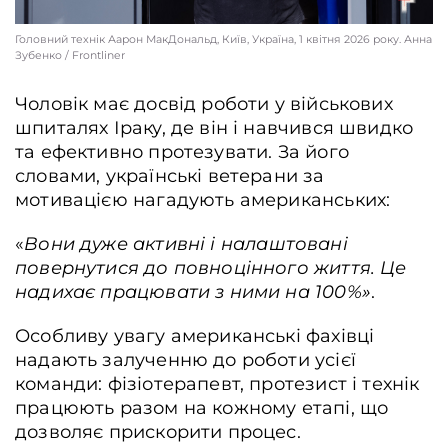
Головний технік Аарон МакДональд, Київ, Україна, 1 квітня 2026 року. Анна
Зубенко / Frontliner
Чоловік має досвід роботи у військових
шпиталях Іраку, де він і навчився швидко
та ефективно протезувати. За його
словами, українські ветерани за
мотивацією нагадують американських:
«
Вони дуже активні і налаштовані
повернутися до повноцінного життя. Це
надихає працювати з ними на 100%»
.
Особливу увагу американські фахівці
надають залученню до роботи усієї
команди: фізіотерапевт, протезист і технік
працюють разом на кожному етапі, що
дозволяє прискорити процес.