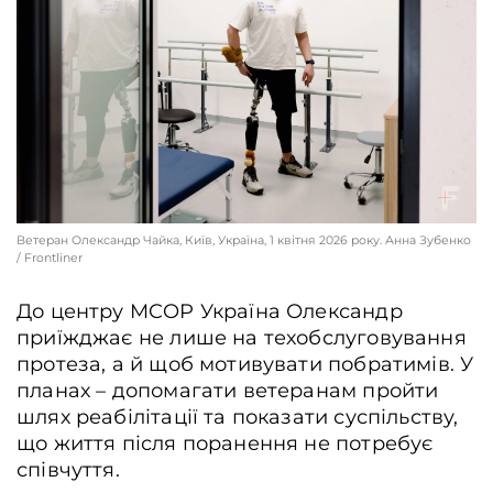
Ветеран Олександр Чайка, Київ, Україна, 1 квітня 2026 року. Анна Зубенко
/ Frontliner
До центру MCOP Україна Олександр
приїжджає не лише на техобслуговування
протеза, а й щоб мотивувати побратимів. У
планах – допомагати ветеранам пройти
шлях реабілітації та показати суспільству,
що життя після поранення не потребує
співчуття.