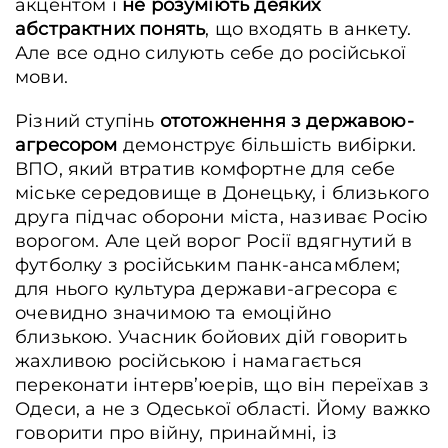
акцентом і
не розуміють деяких
абстрактних понять
, що входять в анкету.
Але все одно силують себе до російської
мови.
Різний ступінь
ототожнення з державою-
агресором
демонструє більшість вибірки.
ВПО, який втратив комфортне для себе
міське середовище в Донецьку, і близького
друга підчас оборони міста, називає Росію
ворогом. Але цей ворог Росії вдягнутий в
футболку з російським панк-ансамблем;
для нього культура держави-агресора є
очевидно значимою та емоційно
близькою. Учасник бойових дій говорить
жахливою російською і намагається
переконати інтерв’юерів, що він переїхав з
Одеси, а не з Одеської області. Йому важко
говорити про війну, принаймні, із