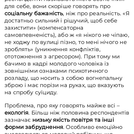
для себе, вони скоріше говорять про
соціальну бажаність
, ніж про реальність. «Я
достатньо сильний і рішучий, щоб себе
захистити» (компенсаторна
самовпевненість), або ж «я нікого не чіпаю,
не ходжу по вулиці пізно, то мені нічого не
зроблять» (уникнення конфліктів,
ототожнення з агресором). При тому ми
бачимо в кадрі молодого чоловіка із
зовнішніми ознаками психотичного
розладу, що носить з собою вогнепальну
зброю і має порізи на руках, що вказують
на спробу суїциду.
Проблема, про яку говорять майже всі –
екологія
. Більш ніж половина респондентів
зазначає
низьку якість повітря та інші
форми забруднення
. Особливо емоційно