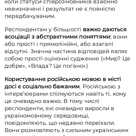
коли статуси співрозмовників взаємно
невизначені і результат не є повністю
передбачуваним.
Респондентам у більшості
важко даються
асоціації з абстрактними поняттями
; вони
або прості і прямолінійні, або взагалі
відсутні. Значна частина відповідей являє
собою прості оціночні судження («Мир? Це
добре», «Влада? Це погано»)
Користування російською мовою в місті
досі є соціально бажаним
. Російською з
інтерв’юерами спілкуються навіть ті, кому
це очевидно важко. В тому числі
респонденти, які очевидно виросли в
україномовному середовищі,
повідомляють, що недавно переїхали.
Вони розмовляють з сильним українським