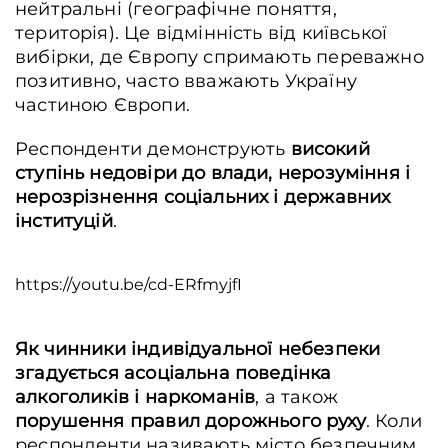
нейтральні (географічне поняття,
територія). Це відмінність від київської
вибірки, де Європу спримають переважно
позитивно, часто вважають Україну
частиною Європи.
Респонденти демонструють
високий
ступінь недовіри до влади, нерозуміння і
нерозрізнення соціальних і державних
інституцій
.
https://youtu.be/cd-ERfmyjfI
Як чинники індивідуальної небезпеки
згадується асоціальна поведінка
алкоголиків і наркоманів
, а також
порушення
правил дорожнього руху
. Коли
респонденти називають місто безпечним