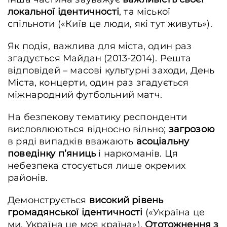
локальної ідентичності
, та міської
спільноти («Київ це люди, які тут живуть»).
Як подія, важлива для міста, один раз
згадується Майдан (2013-2014). Решта
відповідей – масові культурні заходи, День
Міста, концерти, один раз згадується
міжнародний футбольний матч.
На безпекову тематику респонденти
висловлюються відносно вільно;
загрозою
в ряді випадків вважають
асоціальну
поведінку п’яниць
і наркоманів. Ця
небезпека стосується лише окремих
районів.
Демонструється
високий рівень
громадянської ідентичності
(«Україна це
ми, Україна це моя країна»).
Ототожнення з