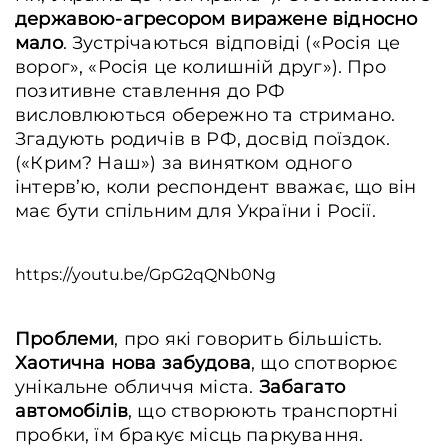
державою-агресором виражене відносно
мало
. Зустрічаються відповіді («Росія це
ворог», «Росія це колишній друг»). Про
позитивне ставлення до РФ
висловлюються обережно та стримано.
Згадують родичів в РФ, досвід поїздок.
(«Крим? Наш») за винятком одного
інтерв’ю, коли респондент вважає, що він
має бути спільним для України і Росії.
https://youtu.be/GpG2qQNb0Ng
Проблеми
, про які говорить більшість.
Хаотична нова забудова
, що спотворює
унікальне обличчя міста.
Забагато
автомобілів
, що створюють транспортні
пробки, їм бракує місць паркування.