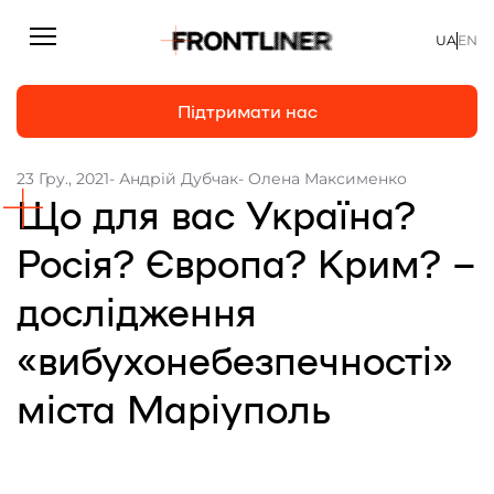
UA
EN
Підтримати нас
23 Гру., 2021
- Андрій Дубчак
- Олена Максименко
Що для вас Україна?
Репортажі
Підтримати нас
Статті
Росія? Європа? Крим? –
Інтерв’ю
дослідження
Особисто
«вибухонебезпечності»
На часі
міста Маріуполь
Про нас
Підтримати
Команда