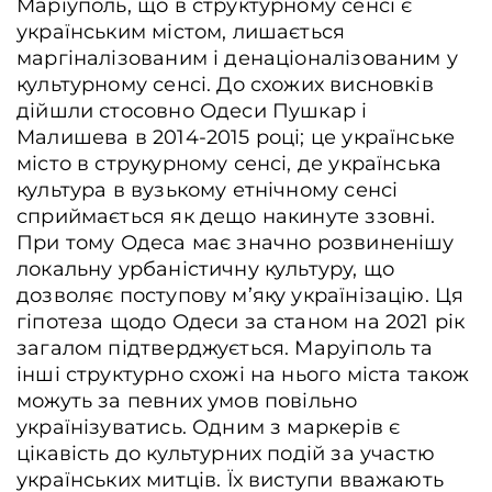
Маріуполь, що в структурному сенсі є
українським містом, лишається
маргіналізованим і денаціоналізованим у
культурному сенсі. До схожих висновків
дійшли стосовно Одеси Пушкар і
Малишева в 2014-2015 році; це українське
місто в струкурному сенсі, де українська
культура в вузькому етнічному сенсі
сприймається як дещо накинуте ззовні.
При тому Одеса має значно розвиненішу
локальну урбаністичну культуру, що
дозволяє поступову м’яку українізацію. Ця
гіпотеза щодо Одеси за станом на 2021 рік
загалом підтверджується. Маруіполь та
інші структурно схожі на нього міста також
можуть за певних умов повільно
українізуватись. Одним з маркерів є
цікавість до культурних подій за участю
українських митців. Їх виступи вважають