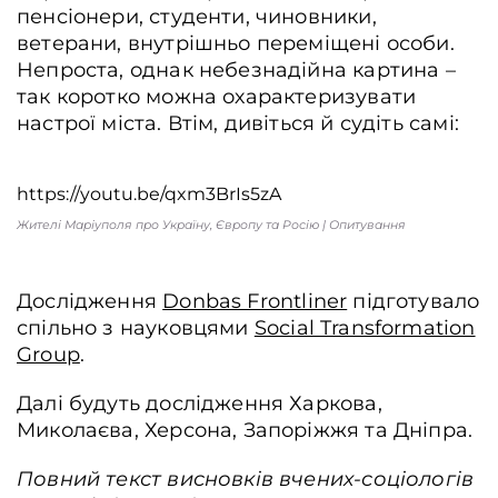
пенсіонери, студенти, чиновники,
ветерани, внутрішньо переміщені особи.
Непроста, однак небезнадійна картина –
так коротко можна охарактеризувати
настрої міста. Втім, дивіться й судіть самі:
https://youtu.be/qxm3BrIs5zA
Жителі Маріуполя про Україну, Європу та Росію | Опитування
Дослідження
Donbas Frontliner
підготувало
спільно з науковцями
Social Transformation
Group
.
Далі будуть дослідження Харкова,
Миколаєва, Херсона, Запоріжжя та Дніпра.
Повний текст висновків вчених-соціологів