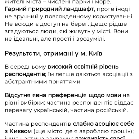
жителі міста – числені парки і море.
Гарний природний ландшафт
, проте іноді
не зручний у повсякденному користуванні.
Не всюди є доступ на берег. Дещо рідше
згадуються люди, які живуть у місті. Вони
не ідеальні, але прості і зрозумілі.
Результати, отримані у м. Київ
В середньому
високий освітній рівень
респондентів
; їм легше даються асоціації з
абстрактними поняттями.
Відсутня явна преференція щодо мови
на
рівні вибірки; частина респондентів віддає
перевагу українській, частина російській.
Частина респондентів
слабко асоціює себе
з Києвом
(«це місто, де я заробляю гроші»);
інша частина зауважує
важливість своєї