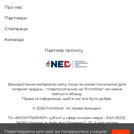
Про нас
Партнери
Співпраця
Команда
Партнер проєкту
Використання матеріалів сайту лише за умови посилання (для
інтернет-видань - гіперпосилання) на "Frontliner" не нижче
третього абзацу.
Права та Інформація, щоб в нас все було добре.
© 2026
Frontliner.
Усі права захищені.
ГО «ФРОНТЛАЙНЕР» суб’єкт у сфері онлайн-медіа - R40-05212;
04060 Україна, м. Київ, вул.Ольжича 5, 25. У разі питань
звертайтесь на пошту:
info@frontliner.ua
Переглядаючи цей сайт, ви погоджуєтесь з нашою