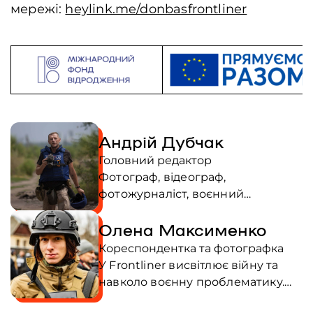
мережі:
heylink.me/donbasfrontliner
Андрій Дубчак
Головний редактор
Фотограф, відеограф,
фотожурналіст, воєнний
кореспондент. Перший стрімер
Олена Максименко
Євромайдану, зняв ключові події
Революції Гідності, включаючи
Кореспондентка та фотографка
трагічні дні 18-20 лютого 2014
У Frontliner висвітлює війну та
року. Висвітлює події російсько-
навколо воєнну проблематику.
української війни з 2015 року.
Авторка книжок: поетичні збірки
Репортажі були опубліковані та