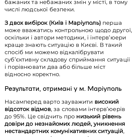
бажаних та небажаних змін у місті, в тому
числі людської безпеки.
З двох вибірок (Київ і Маріуполь)
перша
може вважатись контрольною щодо другої,
оскільки і автори методики, і інтерв’юери
краще знають ситуацію в Києві. В такий
спосіб ми можемо відкалібрувати
суб’єктивну складову сприймання ситуації
і порівнювати два або більше міст
відносно коректно.
Результати, отримані у м. Маріуполь
Насамперед варто зауважити
високий
відсоток відмов
, за словами інтерв’юерів
до 95%. Це свідчить про
низький рівень
довіри до незнайомих людей, уникнення
нестандартних комунікативних ситуацій
,