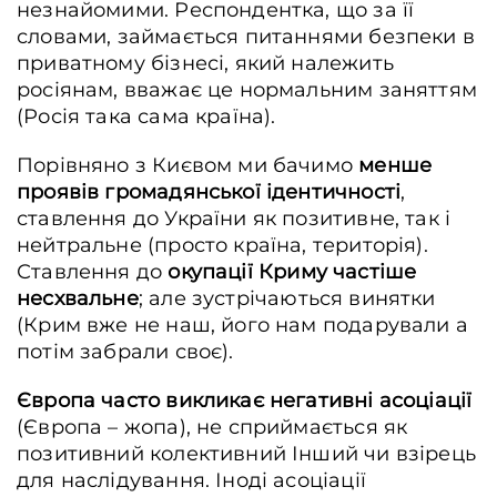
незнайомими. Респондентка, що за її
словами, займається питаннями безпеки в
приватному бізнесі, який належить
росіянам, вважає це нормальним заняттям
(Росія така сама країна).
Порівняно з Києвом ми бачимо
менше
проявів громадянської ідентичності
,
ставлення до України як позитивне, так і
нейтральне (просто країна, територія).
Ставлення до
окупації Криму частіше
несхвальне
; але зустрічаються винятки
(Крим вже не наш, його нам подарували а
потім забрали своє).
Європа часто викликає негативні асоціації
(Європа – жопа), не сприймається як
позитивний колективний Інший чи взірець
для наслідування. Іноді асоціації