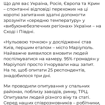
Що для вас Україна, Росія, Європа та Крим
Контакти
– спонтанні відповіді перехожих на ці
короткі запитання здатні допомогти
Співпраця
зрозуміти «середню температуру» у
Медіакіт
«вибухонебезпечних регіонах» України – на
Сході і Півдні.
Партнери проєкту та подяка
«Нульовою точкою» у дослідженні став
Редакційна політика | Копірайт
Київ, першим етапом – місто Маріуполь.
Документи
Найважче виявилося вмовити людей
поспілкуватися на камеру. 95% громадян у
Маріуполі просто ігнорували наш запит.
На те, щоб опитати 25 респондентів,
знадобилося три дні.
Ми проводили опитування у спальних
районах, поблизу заводів, ринку, ТРЦ.
Опитували людей різного віку та статі.
Серед наших співрозмовників – робітники,