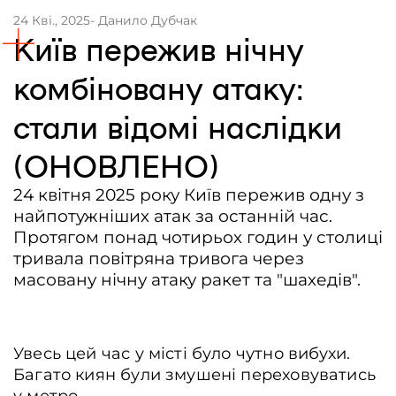
24 Кві., 2025
- Данило Дубчак
Контакти
Київ пережив нічну
Співпраця
комбіновану атаку:
Медіакіт
стали відомі наслідки
Партнери проєкту та подяка
(ОНОВЛЕНО)
Редакційна політика | Копірайт
Документи
24 квітня 2025 року Київ пережив одну з
найпотужніших атак за останній час.
Протягом понад чотирьох годин у столиці
тривала повітряна тривога через
масовану нічну атаку ракет та "шахедів".
Увесь цей час у місті було чутно вибухи.
Багато киян були змушені переховуватись