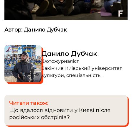
Автор:
Данило
Дубчак
Данило Дубчак
Фотожурналіст
Закінчив Київський університет
культури, спеціальність
«Аудіовізуальне мистецтво та
виробництво». Його мета –
детально й відверто показувати
Читати також:
події, пов’язані з війною Росії
Що вдалося відновити у Києві після
проти України. Брав участь у
російських обстрілів?
фотовиставках Russian War
Crimes у парламенті Великої
Британії та The Year of War. У