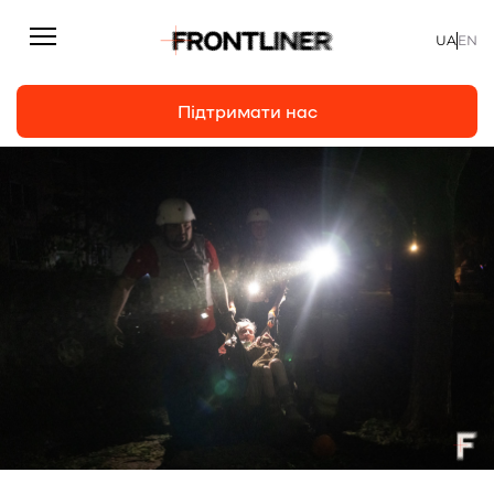
UA
EN
Підтримати нас
Репортажі
Підтримати нас
Статті
Інтерв’ю
Особисто
На часі
Про нас
Підтримати
Команда