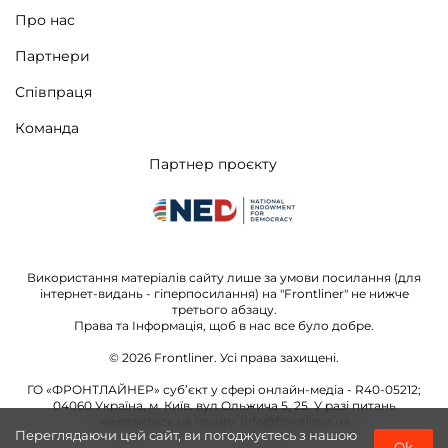
Про нас
Партнери
Співпраця
Команда
Партнер проєкту
Використання матеріалів сайту лише за умови посилання (для
інтернет-видань - гіперпосилання) на "Frontliner" не нижче
третього абзацу.
Права та Інформація, щоб в нас все було добре.
© 2026
Frontliner.
Усі права захищені.
ГО «ФРОНТЛАЙНЕР» суб’єкт у сфері онлайн-медіа - R40-05212;
04060 Україна, м. Київ, вул.Ольжича 5, 25. У разі питань
звертайтесь на пошту:
info@frontliner.ua
Переглядаючи цей сайт, ви погоджуєтесь з нашою
Ok