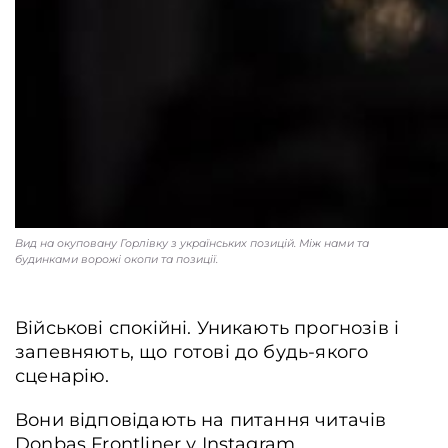
Вид на окуповану Горлівку з українських позицій. Між нами та
будинками ворожі окопи та позиції.
Військові спокійні. Уникають прогнозів і
запевняють, що готові до будь-якого
сценарію.
Вони відповідають на питання читачів
Donbas Frontliner у Instagram
.