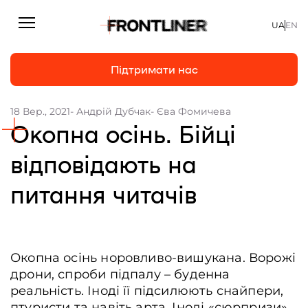
UA
EN
Підтримати нас
18 Вер., 2021
- Андрій Дубчак
- Єва Фомичева
Окопна осінь. Бійці
Репортажі
Статті
відповідають на
Інтерв’ю
питання читачів
Особисто
На часі
Окопна осінь норовливо-вишукана. Ворожі
Про нас
дрони, спроби підпалу – буденна
Підтримати
реальність. Іноді її підсилюють снайпери,
птуристи та навіть арта. Іноді «сюрпризи»
Команда