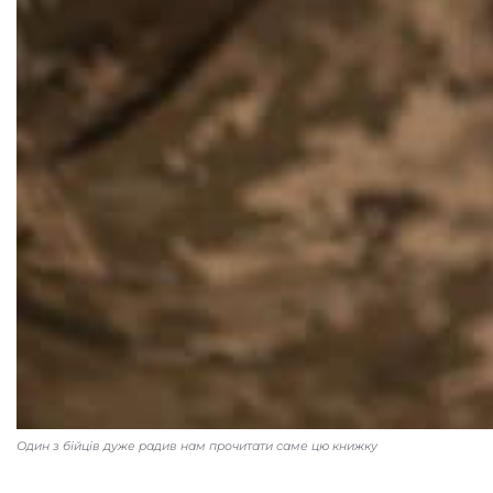
Один з бійців дуже радив нам прочитати саме цю книжку