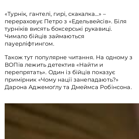
«Турнік, гантелі, гирі, скакалка…» –
перераховує Петро з «Едельвейсів». Біля
турніків висять боксерські рукавиці.
Чимало бійців займаються
пауерліфтингом.
Також тут популярне читання. На одному з
ВОПів лежить детектив «Найти и
перепрятать». Один із бійців показує
примірник «Чому нації занепадають?»
Дарона Аджемоґлу та Дмеймса Робінсона.