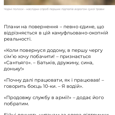
Чорні полоси – наслідки спроб перших підпалів ворогом сухої трави
Плани на повернення – певно єдине, що
відрізняється в цій камуфльовано-окопній
реальності.
«Коли повернуся додому, в першу чергу
сім’ю хочу побачити! – признається
«Сантьяго». – Батьків, дружину, сина,
доньку!»
«Почну далі працювати, як і працював! –
говорить боєць 10-ки. – Я водій».
«Продовжу службу в армії!» – додає його
побратим.