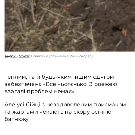
Андрій Дубчак
з свіжими уламками 122-мм снаряду
Теплим, та й будь-яким іншим одягом
забезпечені: «Все чьотєнько. З одежею
взагалі проблем немає».
Але усі бійці з незадоволеним присмаком
та жартами чекають на скору осінню
багнюку.