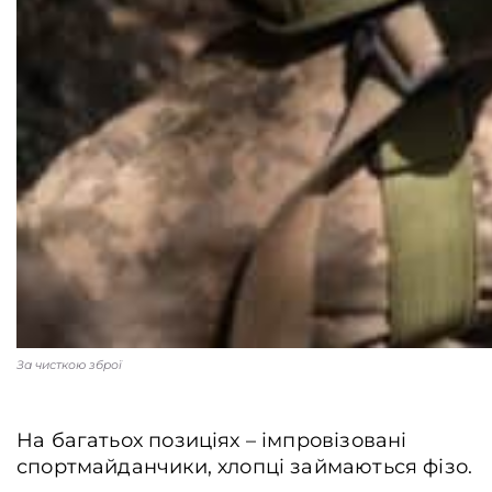
За чисткою зброї
На багатьох позиціях – імпровізовані
спортмайданчики, хлопці займаються фізо.