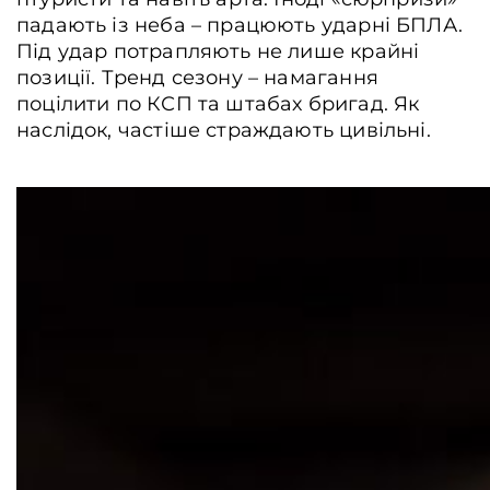
падають із неба – працюють ударні БПЛА.
Контакти
Під удар потрапляють не лише крайні
позиції. Тренд сезону – намагання
Співпраця
поцілити по КСП та штабах бригад. Як
Медіакіт
наслідок, частіше страждають цивільні.
Партнери проєкту та подяка
Редакційна політика | Копірайт
Документи