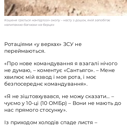
Кошеня гріється на«підлозі» окопу – насту з дошок, якій запобігає
налипанню багнюки на берцях
Ротаціями «у верхах» ЗСУ не
переймаються.
«Про нове командування я взагалі нічого
не думаю, – коментує «Сантьяго». – Мене
хвилює мій взвод і моя рота, і моє
безпосереднє командування».
«Я не зіштовхувався, не можу сказати… –
чуємо у 10-ці (10 ОМБр) – Вони не мають до
нас прямого стосунку».
Із приходом холодів спаде листя –