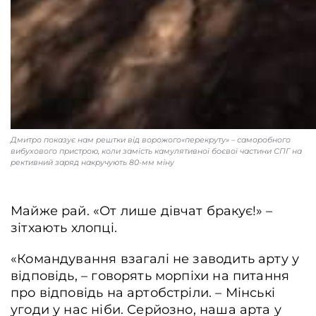
Дмитро показує нам рештки від ворожого«перекруту» – саморобного
вибухового пристрою, коли замість камулятивної боєвої частини СПГ на
рективний заряд накручують 80-мм міну
Майже рай. «От лише дівчат бракує!» –
зітхають хлопці.
«Командування взагалі не заводить арту у
відповідь, – говорять морпіхи на питання
про відповідь на артобстріли. – Мінські
угоди у нас ніби. Серйозно, наша арта у