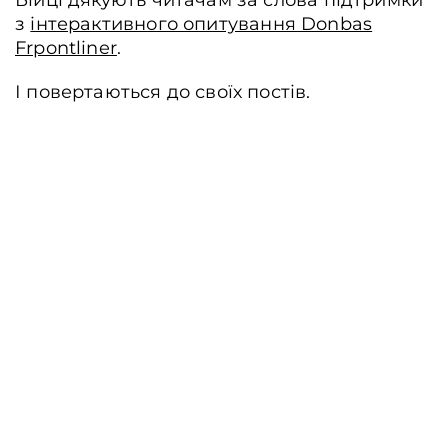
Бійці дякують читачам за слова підтримки
з
інтерактивного опитування Donbas
Frpontliner
.
І повертаються до своїх постів.