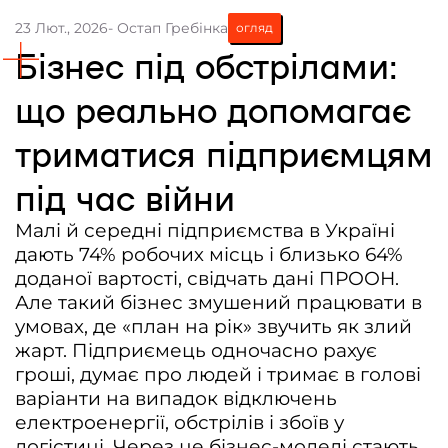
23 Лют., 2026
- Остап Гребінка
огляд
Контакти
Бізнес під обстрілами:
Співпраця
що реально допомагає
Медіакіт
триматися підприємцям
Партнери проєкту та подяка
Редакційна політика | Копірайт
під час війни
Документи
Малі й середні підприємства в Україні
дають 74% робочих місць і близько 64%
доданої вартості, свідчать дані ПРООН.
Але такий бізнес змушений працювати в
умовах, де «план на рік» звучить як злий
жарт. Підприємець одночасно рахує
гроші, думає про людей і тримає в голові
варіанти на випадок відключень
електроенергії, обстрілів і збоїв у
логістиці. Через це бізнес-моделі стають