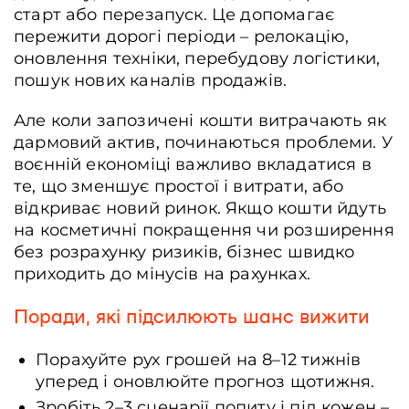
старт або перезапуск. Це допомагає
пережити дорогі періоди – релокацію,
оновлення техніки, перебудову логістики,
пошук нових каналів продажів.
Але коли запозичені кошти витрачають як
дармовий актив, починаються проблеми. У
воєнній економіці важливо вкладатися в
те, що зменшує простої і витрати, або
відкриває новий ринок. Якщо кошти йдуть
на косметичні покращення чи розширення
без розрахунку ризиків, бізнес швидко
приходить до мінусів на рахунках.
Поради, які підсилюють шанс вижити
Порахуйте рух грошей на 8–12 тижнів
уперед і оновлюйте прогноз щотижня.
Зробіть 2–3 сценарії попиту і під кожен –