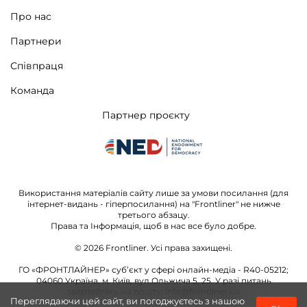
Про нас
Партнери
Співпраця
Команда
Партнер проєкту
Використання матеріалів сайту лише за умови посилання (для
інтернет-видань - гіперпосилання) на "Frontliner" не нижче
третього абзацу.
Права та Інформація, щоб в нас все було добре.
© 2026
Frontliner.
Усі права захищені.
ГО «ФРОНТЛАЙНЕР» суб’єкт у сфері онлайн-медіа - R40-05212;
04060 Україна, м. Київ, вул.Ольжича 5, 25. У разі питань
звертайтесь на пошту:
info@frontliner.ua
Переглядаючи цей сайт, ви погоджуєтесь з нашою