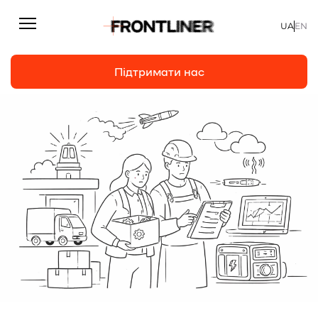
UA
EN
Підтримати нас
Репортажі
Підтримати нас
Статті
Інтерв’ю
Особисто
На часі
Про нас
Підтримати
Команда