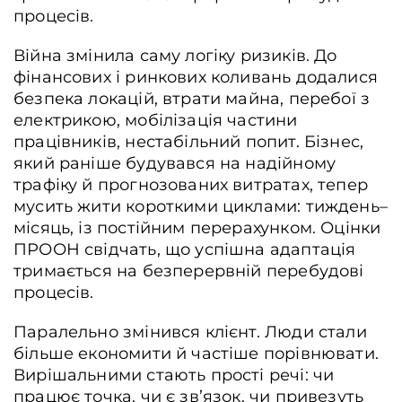
процесів.
Війна змінила саму логіку ризиків. До
фінансових і ринкових коливань додалися
безпека локацій, втрати майна, перебої з
електрикою, мобілізація частини
працівників, нестабільний попит. Бізнес,
який раніше будувався на надійному
трафіку й прогнозованих витратах, тепер
мусить жити короткими циклами: тиждень–
місяць, із постійним перерахунком.
Оцінки
ПРООН свідчать, що успішна адаптація
тримається на безперервній перебудові
процесів.
Паралельно змінився клієнт. Люди стали
більше економити й частіше порівнювати.
Вирішальними стають прості речі: чи
працює точка, чи є зв’язок, чи привезуть