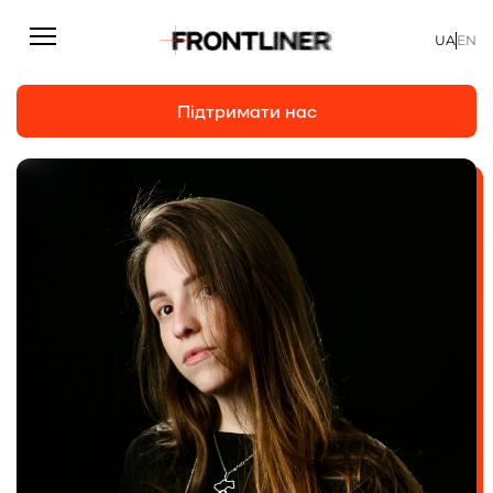
UA
EN
Підтримати нас
Репортажі
Підтримати нас
Статті
Інтерв’ю
Особисто
На часі
Про нас
Підтримати
Команда