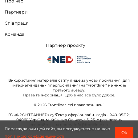
Про нас
Партнери
Співпраця
Команда
Партнер проєкту
Використання матеріалів сайту лише за умови посилання (для
інтернет-видань - гіперпосилання) на "Frontliner" не нижче
третього абзацу.
Права та Інформація, щоб в нас все було добре.
© 2026
Frontliner.
Усі права захищені.
ГО «ФРОНТЛАЙНЕР» суб’єкт у сфері онлайн-медіа - R40-05212;
04060 Україна, м. Київ, вул.Ольжича 5, 25. У разі питань
звертайтесь на пошту:
info@frontliner.ua
Переглядаючи цей сайт, ви погоджуєтесь з нашою
Ok
політикою конфіденційності