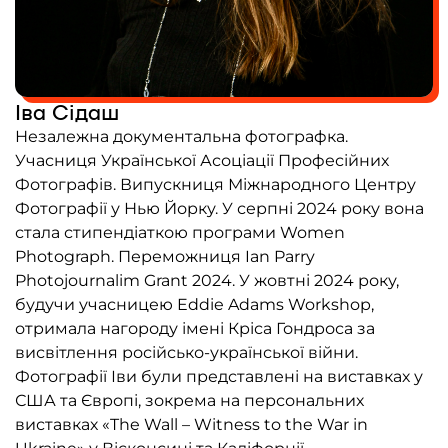
Контакти
Співпраця
Іва Сідаш
Медіакіт
Незалежна документальна фотографка.
Партнери проєкту та подяка
Учасниця Української Асоціації Професійних
Редакційна політика | Копірайт
Фотографів. Випускниця Міжнародного Центру
Фотографії у Нью Йорку. У серпні 2024 року вона
Документи
стала стипендіаткою програми Women
Photograph. Переможниця Ian Parry
Photojournalim Grant 2024. У жовтні 2024 року,
будучи учасницею Eddie Adams Workshop,
отримала нагороду імені Кріса Гондроса за
висвітлення російсько-української війни.
Фотографії Іви були представлені на виставках у
США та Європі, зокрема на персональних
виставках «The Wall – Witness to the War in