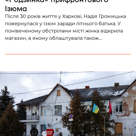
Ізюма
Після 30 років життя у Харкові, Надія Громицька
повернулася у Ізюм заради літнього батька. У
понівеченому обстрілами місті жінка відкрила
магазин, в якому облаштувала також
благодійний секонд-хенд. Надія віддає добро
людям, і воно повертається. Її історія про
життєлюбність, позитивне мислення та віру в
перемогу попри втрати та небезпеку.