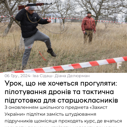
06 Гру., 2024
- Іва Сідаш
- Діана Делюрман
Урок, що не хочеться прогуляти:
пілотування дронів та тактична
підготовка для старшокласників
З оновленням шкільного предмета «Захист
України» підлітки замість штудіювання
підручників щомісяця проходять курс, де вчаться