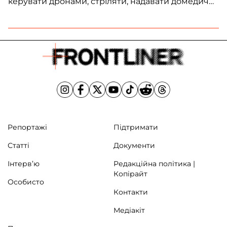
керувати дронами, стріляти, надавати домедичну
допомогу тощо. Для цього у містах створюють
центри національно-патріотичного виховання.
Як відбувається урок «Захист України» у різних
областях України – у фоторепортажі.
Репортажі
Підтримати
Статті
Документи
Інтерв’ю
Редакційна політика |
Копірайт
Особисто
Контакти
Медіакіт