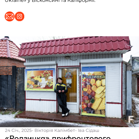
Ukraine» у Вісконсині та Каліфорнії.
24 Січ., 2025
- Вікторія Калімбет
- Іва Сідаш
«Родзинка» прифронтового