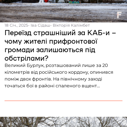
18 Січ., 2025
- Іва Сідаш
- Вікторія Калімбет
Переїзд страшніший за КАБ-и –
чому жителі прифронтової
громади залишаються під
обстрілами?
Великий Бурлук, розташований лише за 20
кілометрів від російського кордону, опинився
поміж двох фронтів. На північному заході
точаться бої в районі спаленого вщент
Вовчанська, на південному сході росіяни
рівняють з землею Купʼянськ. Утім, попри
постійні ракетні обстріли та удари КАБ-ів,
більшість бурлучан залишається у селищі. Вони
почуваються покинутими напризволяще та
впевнені, що не знайдуть кращого життя деінде.